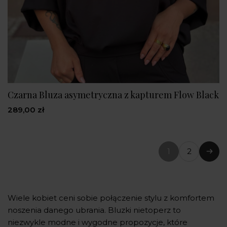
Czarna Bluza asymetryczna z kapturem Flow Black
289,00 zł
1
2
(bieżąca
Nast
strona)
Wiele kobiet ceni sobie połączenie stylu z komfortem
noszenia danego ubrania. Bluzki nietoperz to
niezwykle modne i wygodne propozycje, które