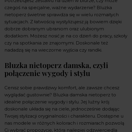
Potrzebujesz zestawu na dzień w biurze, czy może
czegoś na specjalne, ważne wydarzenie? Bluzka
nietoperz świetnie sprawdza się w wielu rozmaitych
sytuacjach. Z łatwością wystylizujesz ją bowiem dzięki
dobrze dobranym ubraniom oraz ulubionym
dodatkom. Możesz nosić je na co dzień do pracy, szkoły
czy na spotkania ze znajomymi. Doskonale też
nadadzą się na wieczorne wyjścia czy randki.
Bluzka nietoperz damska, czyli
połączenie wygody i stylu
Cenisz sobie prawdziwy komfort, ale zawsze chcesz
wyglądać gustownie? Bluzka damska nietoperz to
idealne połączenie wygody i stylu. Jej luźny krój
doskonale układa się na ciele, jednocześnie dodając
Twojej stylizacji oryginalności i charakteru. Dostępne u
nas modele w różnych kolorach i rozmiarach pozwolą
Ci wybrać propozycję, która najlepiej odzwierciedla