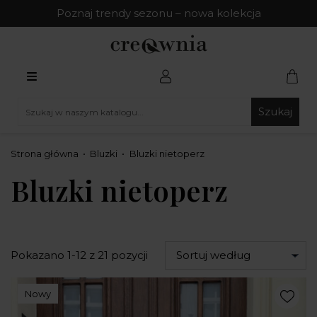
Poznaj trendy sezonu – nowa kolekcja
Szukaj
Strona główna
Bluzki
Bluzki nietoperz
Bluzki nietoperz
Pokazano 1-12 z 21 pozycji
Sortuj według
Nowy