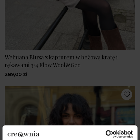
Wełniana Bluza z kapturem w beżową kratę i
rękawami 3/4 Flow Wool&Geo
289,00 zł