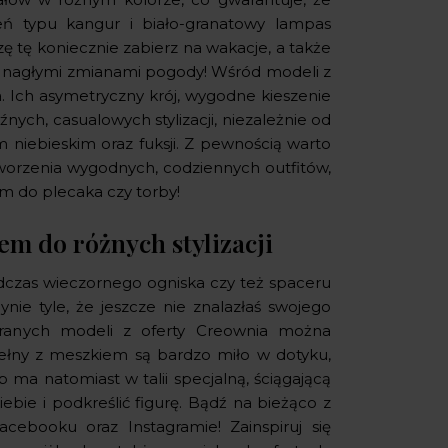
zeń typu kangur i biało-granatowy lampas
tę koniecznie zabierz na wakacje, a także
ed nagłymi zmianami pogody! Wśród modeli z
 Ich asymetryczny krój, wygodne kieszenie
źnych, casualowych stylizacji, niezależnie od
niebieskim oraz fuksji. Z pewnością warto
stworzenia wygodnych, codziennych outfitów,
em do plecaka czy torby!
em do różnych stylizacji
odczas wieczornego ogniska czy też spaceru
nie tyle, że jeszcze nie znalazłaś swojego
ranych modeli z oferty Creownia można
ełny z meszkiem są bardzo miło w dotyku,
b ma natomiast w talii specjalną, ściągającą
ebie i podkreślić figurę. Bądź na bieżąco z
ebooku oraz Instagramie! Zainspiruj się