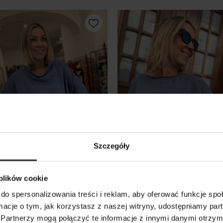
Szczegóły
 plików cookie
 oversize Butterfly Blue
Bluza Pure Blue
do spersonalizowania treści i reklam, aby oferować funkcje sp
ormacje o tym, jak korzystasz z naszej witryny, udostępniamy p
0 zł
189,00 zł
Partnerzy mogą połączyć te informacje z innymi danymi otrzym