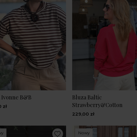
a Ivonne B&B
Bluza Baltic
Strawberry&Cotton
 zł
229,00 zł
wy
Nowy