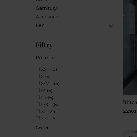
Garnitury
Akcesoria
Len
Filtry
Rozmiar
XS
(40)
S
(6)
S/M
(35)
M
(6)
L
(36)
Bluza
L/XL
(6)
229,0
XL
(24)
XXL
(6)
0
(16)
Cena
1
(16)