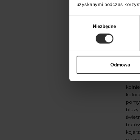
uzyskanymi podczas korzysta
Wybór
Niezbędne
zgody
Seri
siło
Odmowa
Basic
koszu
kołni
kolor
pomys
bluzy
świet
butów,
kojar
możesz