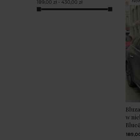
No
189,00 zł - 430,00 zł
One Size
(8)
XS/S
(6)
M/L
(6)
XS/SM
(1)
Bluza
w nie
Blue
189,00