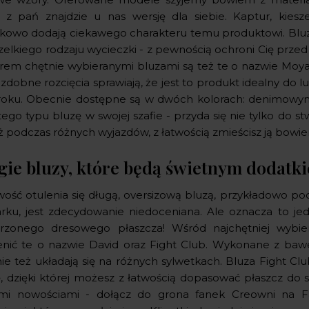
 z pań znajdzie u nas wersję dla siebie. Kaptur, kies
kowo dodają ciekawego charakteru temu produktowi. Bluzę 
zelkiego rodzaju wycieczki - z pewnością ochroni Cię prz
rem chętnie wybieranymi bluzami są też te o nazwie Moya.
zdobne rozcięcia sprawiają, że jest to produkt idealny do lu
roku. Obecnie dostępne są w dwóch kolorach: denimowym 
tego typu bluzę w swojej szafie - przyda się nie tylko do 
eż podczas różnych wyjazdów, z łatwością zmieścisz ją bowi
gie bluzy, które będą świetnym dodatki
wość otulenia się długą, oversizową bluzą, przykładowo p
rku, jest zdecydowanie niedoceniana. Ale oznacza to jedy
zonego dresowego płaszcza! Wśród najchętniej wybie
nić te o nazwie David oraz Fight Club. Wykonane z baw
ie też układają się na różnych sylwetkach. Bluza Fight Clu
, dzięki której możesz z łatwością dopasować płaszcz do si
mi nowościami - dołącz do grona fanek Creowni na Fac