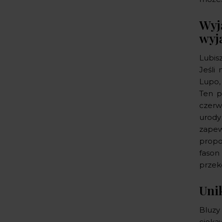
Wyj
wyj
Lubis
Jeśli
Lupo,
Ten p
czerwi
urody
zapew
propo
fason
przeko
Uni
Bluzy
cieka