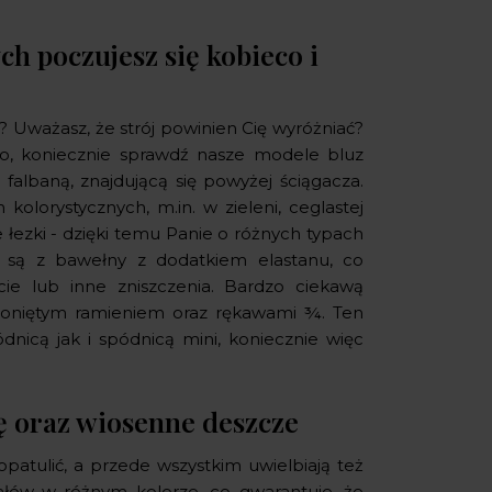
h poczujesz się kobieco i
? Uważasz, że strój powinien Cię wyróżniać?
o, koniecznie sprawdź nasze modele bluz
albaną, znajdującą się powyżej ściągacza.
olorystycznych, m.in. w zieleni, ceglastej
e łezki - dzięki temu Panie o różnych typach
 są z bawełny z dodatkiem elastanu, co
cie lub inne zniszczenia. Bardzo ciekawą
łoniętym ramieniem oraz rękawami ¾. Ten
nicą jak i spódnicą mini, koniecznie więc
tę oraz wiosenne deszcze
opatulić, a przede wszystkim uwielbiają też
łów w różnym kolorze, co gwarantuje, że