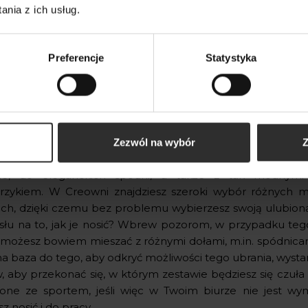
nia z ich usług.
Preferencje
Statystyka
a basicowych bluz Dressi - idealne do p
wnię, a także na spacer!
Zezwól na wybór
Z
owe bluzy to świetny sposób na urozmaicenie prostych styl
le, do eleganckich spodni, a także z tak modnymi
erzykiem. W Creowni znajdziesz szeroki wybór różnych 
ach, dzięki czemu bez problemu wybierzesz swoją ulubioną 
łu na to, jak je nosić? Wbrew pozorom, w przypadku te
 możesz bowiem mieszać z różnymi dołami, m.in. spódnicam
na baza do tego, aby odkryć możliwości tego ubrania, wys
 aby przekonać się, w którym zestawie będziesz się czuła na
zone ze sportem, jeśli więc w Twoim biurze nie jest wym
 nosić i do pracy.