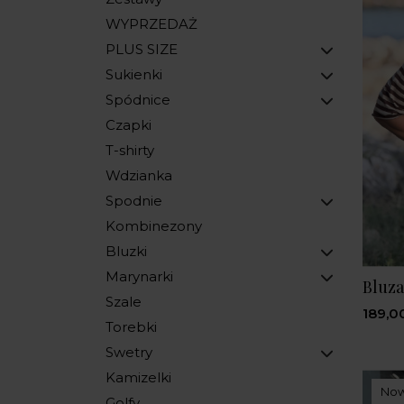
WYPRZEDAŻ
PLUS SIZE
Sukienki
Spódnice
Czapki
T-shirty
Wdzianka
Spodnie
Kombinezony
Bluzki
Marynarki
Bluz
Szale
189,00
Torebki
Swetry
Kamizelki
No
Golfy