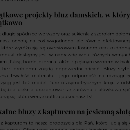
ątkowe projekty bluz damskich, w któryc
ątkowo
z długie spódnice we wzory oraz sukienki z szerokim dołem
 masz ochotę na coś wygodnego, ale równie efektowneg
 które wyróżniają się oversizowym fasonem oraz ozdobną f
rodukt dostępny jest w naprawdę wielu różnych wersjach k
eni, fuksji, bordo, czerni a także z pięknym wzorem w biał
 bez problemu znajdą odpowiedni odcień. Bluzy szyte
nia trwałość materiału i jego odporność na rozciągnię
zycją jest też model Pure o asymetrycznym kroju z ods
 będzie pięknie prezentował się zarówno z ołówkową spód
naj się, którą wersję outfitu pokochasz Ty!
kalne bluzy z kapturem na jesienną sło
 z kapturem to nasza propozycja dla Pań, które lubią się 
we wzory. Oferowane modele szyjemy bowiem z materia