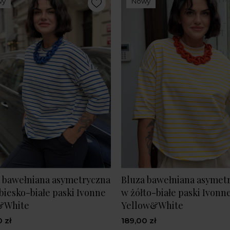
wy
Nowy
 bawełniana asymetryczna
Bluza bawełniana asymet
biesko-białe paski Ivonne
w żółto-białe paski Ivonn
&White
Yellow&White
 zł
189,00 zł