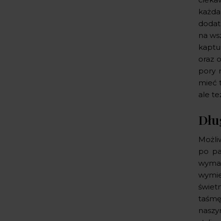
każda
dodat
na ws
kaptu
oraz o
pory 
mieć 
ale t
Dłu
Możli
po pa
wymar
wymie
świetn
taśmę
naszy