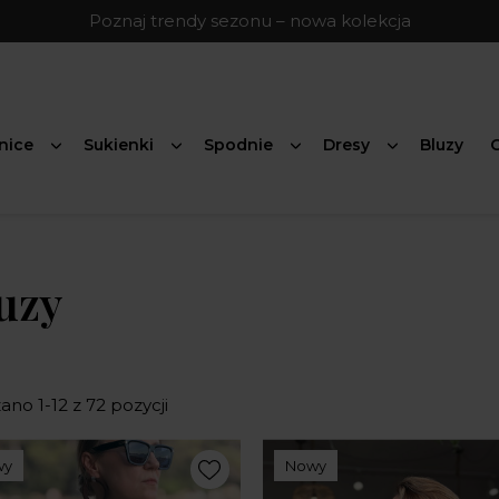
Poznaj trendy sezonu – nowa kolekcja
nice
Sukienki
Spodnie
Dresy
Bluzy
G
uzy
no 1-12 z 72 pozycji
wy
Nowy