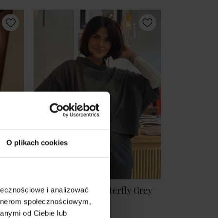
O plikach cookies
Bluza Oversize Butterfly Grey
ołecznościowe i analizować
artnerom społecznościowym,
269,00 zł
anymi od Ciebie lub