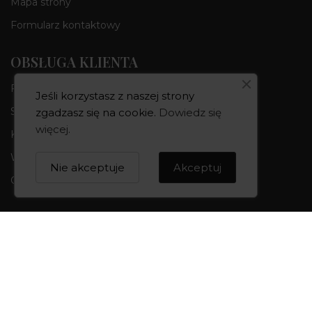
Mapa strony
Formularz kontaktowy
OBSŁUGA KLIENTA
Formy płatności
Jeśli korzystasz z naszej strony
Składanie zamówień
zgadzasz się na cookie.
Dowiedz się
więcej
.
Koszty i czas dostawy
Wymiana i zwroty
Nie akceptuje
Akceptuj
Odstąpienie od umowy
INFORMACJE
Regulamin sklepu
Polityka prywatności
Polityka cookies