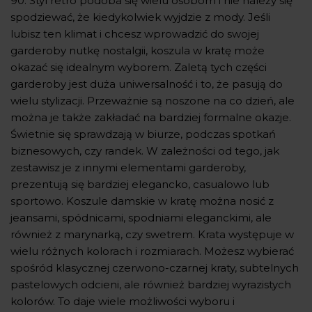
90. Styl retro podoba się wielu osobom i nie należy się
spodziewać, że kiedykolwiek wyjdzie z mody. Jeśli
lubisz ten klimat i chcesz wprowadzić do swojej
garderoby nutkę nostalgii, koszula w kratę może
okazać się idealnym wyborem. Zaletą tych części
garderoby jest duża uniwersalność i to, że pasują do
wielu stylizacji. Przeważnie są noszone na co dzień, ale
można je także zakładać na bardziej formalne okazje.
Świetnie się sprawdzają w biurze, podczas spotkań
biznesowych, czy randek. W zależności od tego, jak
zestawisz je z innymi elementami garderoby,
prezentują się bardziej elegancko, casualowo lub
sportowo. Koszule damskie w kratę można nosić z
jeansami, spódnicami, spodniami eleganckimi, ale
również z marynarką, czy swetrem. Krata występuje w
wielu różnych kolorach i rozmiarach. Możesz wybierać
spośród klasycznej czerwono-czarnej kraty, subtelnych
pastelowych odcieni, ale również bardziej wyrazistych
kolorów. To daje wiele możliwości wyboru i