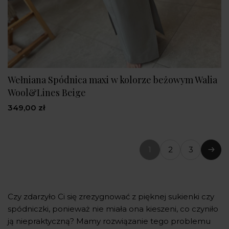
Wełniana Spódnica maxi w kolorze beżowym Walia
Wool&Lines Beige
349,00 zł
1
2
3
(bieżąca
Nast
strona)
Czy zdarzyło Ci się zrezygnować z pięknej sukienki czy
spódniczki, ponieważ nie miała ona kieszeni, co czyniło
ją niepraktyczną? Mamy rozwiązanie tego problemu