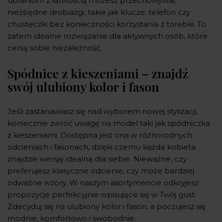
ubraniom z łatwością możesz przechowywać
niezbędne drobiazgi, takie jak klucze, telefon czy
chusteczki bez konieczności korzystania z torebki. To
zatem idealne rozwiązanie dla aktywnych osób, które
cenią sobie niezależność.
Spódnice z kieszeniami – znajdź
swój ulubiony kolor i fason
Jeśli zastanawiasz się nad wyborem nowej stylizacji,
koniecznie zwróć uwagę na model taki jak spódniczka
z kieszeniami. Dostępna jest ona w różnorodnych
odcieniach i fasonach, dzięki czemu każda kobieta
znajdzie wersję idealną dla siebie. Nieważne, czy
preferujesz klasyczne odcienie, czy może bardziej
odważne wzory. W naszym asortymencie odkryjesz
propozycje perfekcyjnie wpisujące się w Twój gust.
Zdecyduj się na ulubiony kolor i fason, a poczujesz się
modnie, komfortowo i swobodnie.