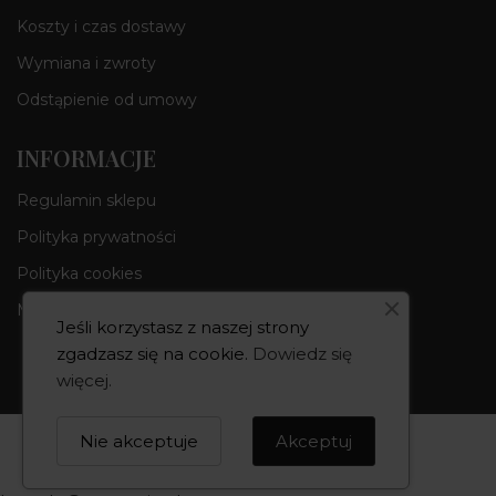
Koszty i czas dostawy
Wymiana i zwroty
Odstąpienie od umowy
INFORMACJE
Regulamin sklepu
Polityka prywatności
Polityka cookies
Moje konto
Jeśli korzystasz z naszej strony
zgadzasz się na cookie.
Dowiedz się
więcej
.
Copyright 2026
Nie akceptuje
Akceptuj
Created by