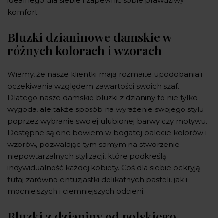
idealnego dla siebie i zapewnić sobie prawdziwy
komfort.
Bluzki dzianinowe damskie w
różnych kolorach i wzorach
Wiemy, że nasze klientki mają rozmaite upodobania i
oczekiwania względem zawartości swoich szaf.
Dlatego nasze damskie bluzki z dzianiny to nie tylko
wygoda, ale także sposób na wyrażenie swojego stylu
poprzez wybranie swojej ulubionej barwy czy motywu.
Dostępne są one bowiem w bogatej palecie kolorów i
wzorów, pozwalając tym samym na stworzenie
niepowtarzalnych stylizacji, które podkreślą
indywidualność każdej kobiety. Coś dla siebie odkryją
tutaj zarówno entuzjastki delikatnych pasteli, jak i
mocniejszych i ciemniejszych odcieni.
Bluzki z dzianiny od polskiego