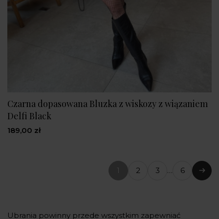
Czarna dopasowana Bluzka z wiskozy z wiązaniem
Delfi Black
189,00 zł
1
2
3
…
6
(bieżąca
Nast
strona)
Ubrania powinny przede wszystkim zapewniać