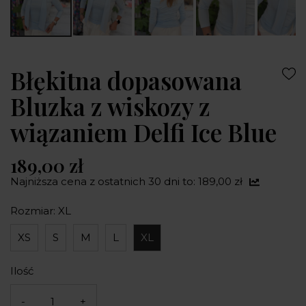
Błękitna dopasowana
Bluzka z wiskozy z
wiązaniem Delfi Ice Blue
189,00 zł
Najniższa cena z ostatnich 30 dni to: 189,00 zł
Rozmiar: XL
XS
S
M
L
XL
Ilość
-
+