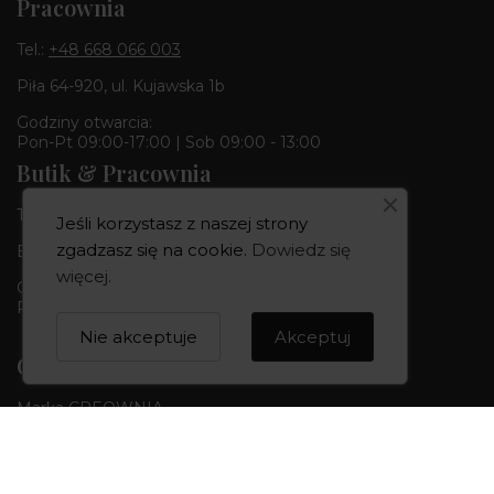
Pracownia
Tel.:
+48 668 066 003
Piła 64-920, ul. Kujawska 1b
Godziny otwarcia:
Pon-Pt 09:00-17:00 | Sob 09:00 - 13:00
Butik & Pracownia
Tel.:
+48 668 680 727
Jeśli korzystasz z naszej strony
zgadzasz się na cookie.
Dowiedz się
Bydgoszcz 85-010, ul. Dworcowa 6
więcej
.
Godziny otwarcia:
Pon-Pt 10:00-18:00 | Sob 10:00 - 14:00
Nie akceptuje
Akceptuj
CREOWNIA
Marka CREOWNIA
Karta Podarunkowa
Q&A czyli pytania i odpowiedzi