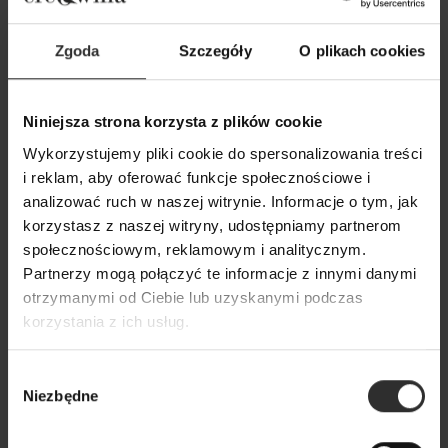
Zgoda
Szczegóły
O plikach cookies
Niniejsza strona korzysta z plików cookie
Wykorzystujemy pliki cookie do spersonalizowania treści
Czarna Spódnica Bawełniana
Szerokie Spodnie
i reklam, aby oferować funkcje społecznościowe i
midi z wiązaniem i kieszeniami
czarnym z ozdobn
analizować ruch w naszej witrynie. Informacje o tym, jak
Margo Black
Paris Maxi Black
korzystasz z naszej witryny, udostępniamy partnerom
349,00 zł
319,00 zł
społecznościowym, reklamowym i analitycznym.
Partnerzy mogą połączyć te informacje z innymi danymi
otrzymanymi od Ciebie lub uzyskanymi podczas
Popularne produkty
korzystania z ich usług.
Wybrane dla Ciebie z sercem i charakterem
Wybór
Niezbędne
zgody
Wszystkie produkty