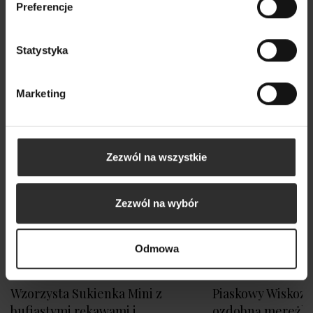
Preferencje
Nowy
Statystyka
Marketing
Zezwól na wszystkie
Zezwól na wybór
Odmowa
Wzorzysta Sukienka Mini z
Piaskowy Wiskozo
bufiastymi rękawami i
ozdobną mereżk