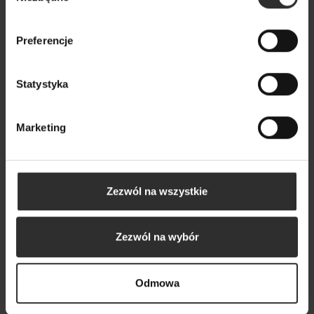
Wybrane dla Ciebie z sercem i charakterem
Wszystkie produkty
Preferencje
Statystyka
Marketing
Zezwól na wszystkie
Zezwól na wybór
Odmowa