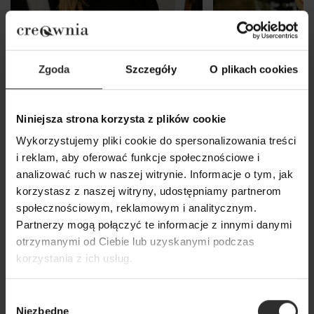
Zgoda
Szczegóły
O plikach cookies
Niniejsza strona korzysta z plików cookie
Wykorzystujemy pliki cookie do spersonalizowania treści
i reklam, aby oferować funkcje społecznościowe i
analizować ruch w naszej witrynie. Informacje o tym, jak
Czarna Wiskozowa Bluzka z
Bawełniany Golf 
korzystasz z naszej witryny, udostępniamy partnerom
długim bufiastym rękawem Bufki
czarnym Black Co
społecznościowym, reklamowym i analitycznym.
Black
179,00 zł
Partnerzy mogą połączyć te informacje z innymi danymi
179,00 zł
otrzymanymi od Ciebie lub uzyskanymi podczas
korzystania z ich usług.
Popularne produkty
Wybór
Niezbędne
zgody