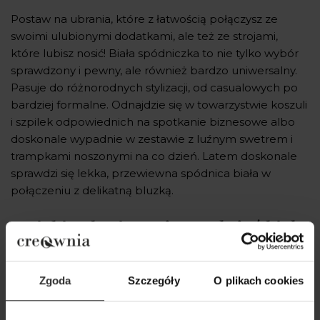
Postaw na ubrania, które z łatwością połączysz ze
swoimi ulubionymi dodatkami, ale też ze strojami,
które lubisz nosić! Biała spódniczka to nie tylko wybór
sprawdzony i pewny, ale również bardzo uniwersalny.
Pasuje do różnorodnych stylizacji, od casualowych po
bardziej formalne. Odnajdzie się w towarzystwie koszuli
i szpilek odpowiednich na spotkanie biznesowe albo
doskonale wypadnie w zestawie z luźnym swetrem i
trampkami noszonymi na co dzień. Latem doskonale
sprawdzi się lekka, przewiewna spódnica biała w
połączeniu z delikatną bluzką.
Na jakie okazje możesz założyć białą
spódnicę?
Zgoda
Szczegóły
O plikach cookies
Biel to kolor, który idealnie pasuje właściwie do każdej
sytuacji. Biała spódnica to propozycja, którą założysz na
romantyczną randkę, letni spacer po plaży, czy nawet