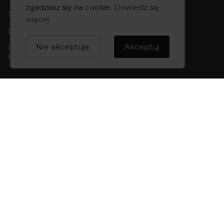
zgadzasz się na cookie.
Dowiedz się
Tel.:
+48 668 680 727
więcej
.
Bydgoszcz 85-010, ul. Dworcowa 6
Nie akceptuje
Akceptuj
Godziny otwarcia:
Pon-Pt 10:00-18:00 | Sob 10:00 - 14:00
CREOWNIA
Marka CREOWNIA
Karta Podarunkowa
Q&A czyli pytania i odpowiedzi
Mapa strony
Formularz kontaktowy
OBSŁUGA KLIENTA
Formy płatności