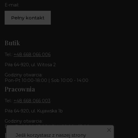
E-mail:
Pełny kontakt
Butik
Tel.:
+48 668 066 006
Piła 64-920, ul. Witosa 2
Godziny otwarcia:
Pon-Pt 10:00-18:00 | Sob 10:00 - 14:00
Pracownia
Tel.:
+48 668 066 003
Piła 64-920, ul. Kujawska 1b
Godziny otwarcia:
Pon-Pt 09:00-17:00 | Sob 09:00 - 13:00
Butik & Pracownia
Jeśli korzystasz z naszej strony