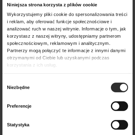
Niniejsza strona korzysta z plików cookie
na uroczyste wydarzenie. W połączeniu z
odpowiednimi dodatkami, takimi jak na przykład
Wykorzystujemy pliki cookie do spersonalizowania treści
eleganckie buty i biżuteria, stanie się ona świetną
i reklam, aby oferować funkcje społecznościowe i
podstawą wieczorowej stylizacji i nada jej odpowiedni
analizować ruch w naszej witrynie. Informacje o tym, jak
charakter. Miękki kapelusz, sandały czy pleciona torba
korzystasz z naszej witryny, udostępniamy partnerom
z kolei uczynią z niej idealny wybór na letnie wyprawy
społecznościowym, reklamowym i analitycznym.
podczas urlopu.
Partnerzy mogą połączyć te informacje z innymi danymi
otrzymanymi od Ciebie lub uzyskanymi podczas
Rozmaite fasony białych spódnic w
korzystania z ich usług.
naszej ofercie
Wybór
Nasza oferta obejmuje szeroki wybór różnorodnych
Niezbędne
zgody
fasonów, które sprostają oczekiwaniom nawet
najbardziej wymagających klientek. Oferujemy białe
Preferencje
spódnice w wersji długiej czy midi. Dostępne są między
innymi trapezowe i ołówkowe spódnice, które
olśniewają czystą i świeżą bielą. Dzięki temu bez trudu
Statystyka
dobierzesz model idealnie trafiający w Twoje gusta oraz