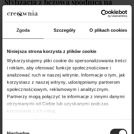
Stylizacja z beżową spódnicą na
każdą okazję
Dzień w biurze, spotkanie biznesowe, randka, wizyta u
Zgoda
Szczegóły
O plikach cookies
rodziny czy może spacer z psem? Na każdą z tych
okazji idealnie nadaje się beżowa spódnica, której
klasyczny charakter, stonowany odcień i prosta forma
Niniejsza strona korzysta z plików cookie
pozwolą na stworzenie uniwersalnego, wygodnego,
ale też modnego outfitu. W ten sposób zawsze
Wykorzystujemy pliki cookie do spersonalizowania treści
będziesz prezentować się stosownie do okoliczności i
i reklam, aby oferować funkcje społecznościowe i
elegancko, a charakter swojej stylizacji z powodzeniem
analizować ruch w naszej witrynie. Informacje o tym, jak
zmodyfikujesz dzięki rozmaitym dodatkom, takim jak
korzystasz z naszej witryny, udostępniamy partnerom
torebka czy buty.
społecznościowym, reklamowym i analitycznym.
Partnerzy mogą połączyć te informacje z innymi danymi
Beżowe spódnice – modne
otrzymanymi od Ciebie lub uzyskanymi podczas
rozwiązanie dla każdej kobiety
korzystania z ich usług.
Szukasz ubrań z miękkich naturalnych tkanin, które
Wybór
Niezbędne