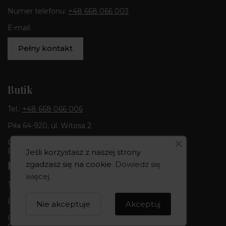
Numer telefonu:
+48 668 066 003
E-mail:
Pełny kontakt
Butik
Tel.:
+48 668 066 006
Piła 64-920, ul. Witosa 2
Godziny otwarcia:
Pon-Pt 10:00-18:00 | Sob 10:00 - 14:00
Jeśli korzystasz z naszej strony
Pracownia
zgadzasz się na cookie.
Dowiedz się
więcej
.
Tel.:
+48 668 066 003
Piła 64-920, ul. Kujawska 1b
Nie akceptuje
Akceptuj
Godziny otwarcia: