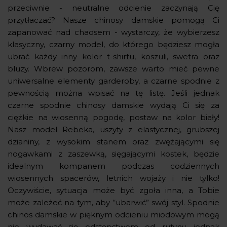
przeciwnie - neutralne odcienie zaczynają Cię
przytłaczać? Nasze chinosy damskie pomogą Ci
zapanować nad chaosem - wystarczy, że wybierzesz
klasyczny, czarny model, do którego będziesz mogła
ubrać każdy inny kolor t-shirtu, koszuli, swetra oraz
bluzy. Wbrew pozorom, zawsze warto mieć pewne
uniwersalne elementy garderoby, a czarne spodnie z
pewnością można wpisać na tę listę. Jeśli jednak
czarne spodnie chinosy damskie wydają Ci się za
ciężkie na wiosenną pogodę, postaw na kolor biały!
Nasz model Rebeka, uszyty z elastycznej, grubszej
dzianiny, z wysokim stanem oraz zwężającymi się
nogawkami z zaszewką, sięgającymi kostek, będzie
idealnym kompanem podczas codziennych
wiosennych spacerów, letnich wojaży i nie tylko!
Oczywiście, sytuacja może być zgoła inna, a Tobie
może zależeć na tym, aby “ubarwić” swój styl. Spodnie
chinos damskie w pięknym odcieniu miodowym mogą
nie wydawać się odstępstwem od rutyny, jednak