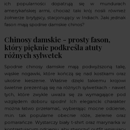
ich popularności dopatrują się w mundurach
amerykańskiej armii, chociaż taki krój nosili również
żołnierze brytyjscy, stacjonujący w Indiach. Jaki jednak
fason mają spodnie damskie chinos?
Chinosy damskie - prosty fason,
który pięknie podkreśla atuty
różnych sylwetek
Spodnie chinosy damskie mają podwyższoną talię,
wąskie nogawki, które kończą się nad kostkami oraz
ukośne kieszenie. Właśnie dzięki takiemu krojowi
świetnie prezentują się na różnych sylwetkach - nawet
tych, które zwykle uważa się za wymagające pod
względem doboru spodni! Ich elegancki charakter
można łatwo przełamać, wybierając mocne odcienie,
m.in. tak popularne obecnie róże, zielenie oraz
pomarańcze. Wystarczy biały t-shirt oraz marynarka w
kontrastującym odcieniu, aby stworzyć outfit wpisujący