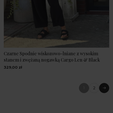
Czarne Spodnie wiskozowo-lniane z wysokim
stanem i zwężaną nogawką Cargo Len & Black
329,00 zł
1
2
(bieżąca
Nast
strona)