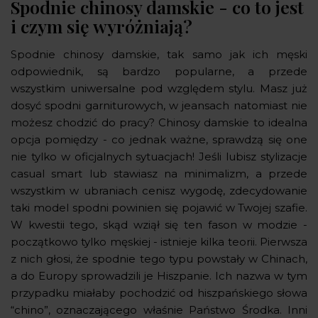
Spodnie chinosy damskie - co to jest
i czym się wyróżniają?
Spodnie chinosy damskie, tak samo jak ich męski
odpowiednik, są bardzo popularne, a przede
wszystkim uniwersalne pod względem stylu. Masz już
dosyć spodni garniturowych, w jeansach natomiast nie
możesz chodzić do pracy? Chinosy damskie to idealna
opcja pomiędzy - co jednak ważne, sprawdzą się one
nie tylko w oficjalnych sytuacjach! Jeśli lubisz stylizacje
casual smart lub stawiasz na minimalizm, a przede
wszystkim w ubraniach cenisz wygodę, zdecydowanie
taki model spodni powinien się pojawić w Twojej szafie.
W kwestii tego, skąd wziął się ten fason w modzie -
początkowo tylko męskiej - istnieje kilka teorii. Pierwsza
z nich głosi, że spodnie tego typu powstały w Chinach,
a do Europy sprowadzili je Hiszpanie. Ich nazwa w tym
przypadku miałaby pochodzić od hiszpańskiego słowa
“chino”, oznaczającego właśnie Państwo Środka. Inni