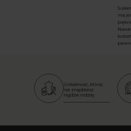
Sukien
ma je
piękni
Nawet
kobie
pewno
Unikalność, której
nie znajdziesz
nigdzie indziej