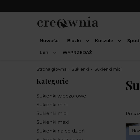
Nowości
Bluzki
Koszule
Spód
Len
WYPRZEDAŻ
Strona główna
Sukienki
Sukienki midi
Kategorie
Su
Sukienki wieczorowe
Sukienki mini
Sukienki midi
Pokaza
Sukienki maxi
Sukienki na co dzień
No
Sukienki koszulowe