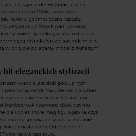
 jak i na wyjście do restauracji czy na
stelowego różu. Wolisz wzorzyste
jak i takie w geometryczne kształty.
et w przypadku niższych pań lub kiedy
którzy uwielbiają kolory, a lato to dla nich
orem będą różnokolorowe sukienki midi w
e są w ich typie polecamy model z bufiastymi
hit eleganckich stylizacji
fason sam w sobie jest dość popularnym
 z pewnością każdy znajdzie coś dla siebie.
loszowana sukienka midi jest taka sama.
st bardziej rozkloszowana dzięki czemu
 dla kobiet, które mają figurę jabłka, czyli
akie zabiegi sprawią, że sylwetka zostanie
ią ciała zamaskowana. Odpowiednio
Twoje największe atuty.