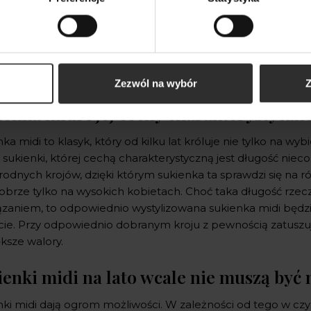
Zezwól na wybór
Z
ienka midi i jej cechy charakterystyczn
ka midi to klasyk, który od kilku lat króluje nie tylko na wyb
 sukienki, której cechą charakterystyczną jest długość nieco 
odnych krojów, dzięki którym sukienka ta sprawdzi się na ró
dobrze tylko na wysokich kobietach. Choć taka długość rzecz
ązaniem, to odpowiednio wystylizowana sukienka midi będzi
cie. Przy odpowiednio dobranym kroju z pewnością zatuszuje
ększe walory.
ienki midi na lato wcale nie muszą być
nki midi dają ogrom możliwości. W zależności od tego w cz