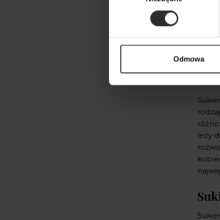
Odmowa
Suk
Sukien
rodzaj
różnor
leży 
rozwi
kobie
najwi
Suk
Sukie