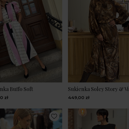
nka Buffo Soft
Sukienka Soley Story & V
0 zł
449,00 zł