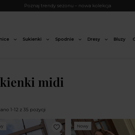
Poznaj trendy sezonu – nowa kolekcja
nice
Sukienki
Spodnie
Dresy
Bluzy
G
kienki midi
no 1-12 z 35 pozycji
wy
Nowy