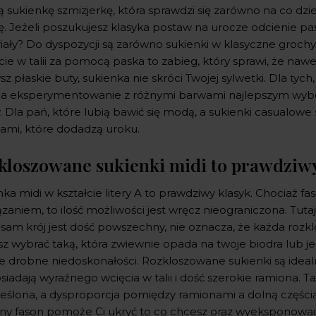
 sukienkę szmizjerkę, która sprawdzi się zarówno na co dzień
ę. Jeżeli poszukujesz klasyka postaw na urocze odcienie pa
ały? Do dyspozycji są zarówno sukienki w klasyczne grochy 
cie w talii za pomocą paska to zabieg, który sprawi, że naw
sz płaskie buty, sukienka nie skróci Twojej sylwetki. Dla tych, 
na eksperymentowanie z różnymi barwami najlepszym wyb
. Dla pań, które lubią bawić się modą, a sukienki casualow
ami, które dodadzą uroku.
kloszowane sukienki midi to prawdziwy 
ka midi w kształcie litery A to prawdziwy klasyk. Chociaż 
zaniem, to ilość możliwości jest wręcz nieograniczona. Tutaj
 sam krój jest dość powszechny, nie oznacza, że każda rozk
z wybrać taką, która zwiewnie opada na twoje biodra lub je
e drobne niedoskonałości. Rozkloszowane sukienki są idealne
siadają wyraźnego wcięcia w talii i dość szerokie ramiona. T
eślona, a dysproporcja pomiędzy ramionami a dolną częśc
ny fason pomoże Ci ukryć to co chcesz oraz wyeksponować 