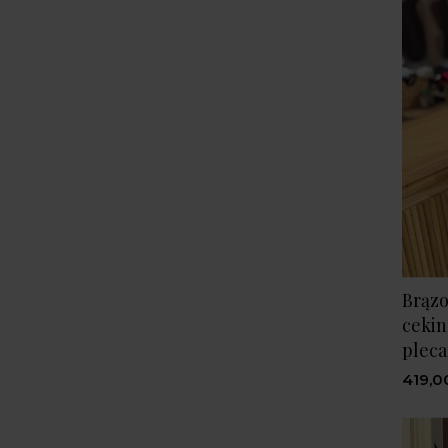
Brązo
cekin
pleca
419,00