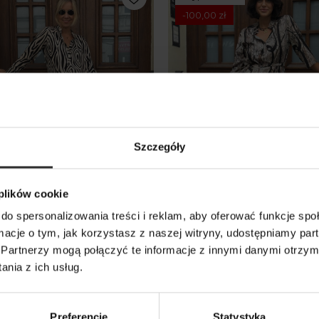
-100,00 zł
Szczegóły
 plików cookie
do spersonalizowania treści i reklam, aby oferować funkcje sp
ormacje o tym, jak korzystasz z naszej witryny, udostępniamy p
zowa Sukienka Maxi z
Wiskozowa Sukienka o
Partnerzy mogą połączyć te informacje z innymi danymi otrzym
im rękawem i beżowo-
wzorzystym koszulowym 
nia z ich usług.
ym wzorem Lilly Savana
z rękawami Lilly Animals
0 zł
429,00 zł
329,00 zł
Preferencje
Statystyka