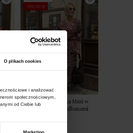
-100,00 zł
O plikach cookies
ołecznościowe i analizować
artnerom społecznościowym,
Wiskozowa Sukienka Maxi w
anymi od Ciebie lub
kroju
orientalny wzór z falbanami
Mystic
389,00 zł
289,00 zł
Marketing