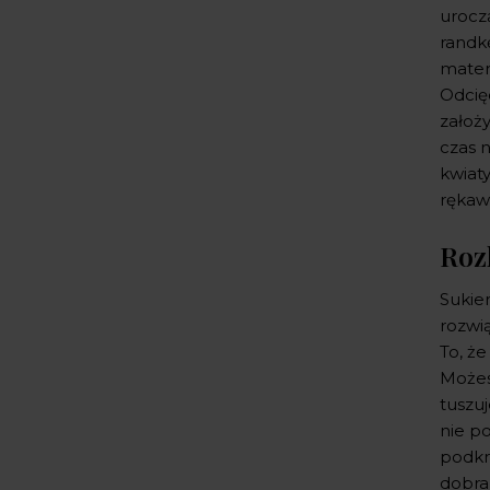
uroczą
randk
materi
Odcię
założy
czas 
kwiaty
rękaw
Roz
Sukien
rozwią
To, że
Możes
tuszuj
nie po
podkr
dobra