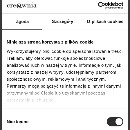
Zgoda
Szczegóły
O plikach cookies
Niniejsza strona korzysta z plików cookie
Wykorzystujemy pliki cookie do spersonalizowania treści
i reklam, aby oferować funkcje społecznościowe i
Czarna Sukienka maxi z
Długa wiskozowa
analizować ruch w naszej witrynie. Informacje o tym, jak
wiązaniem w talii i falbanami Lisa
stójką w kolorze
korzystasz z naszej witryny, udostępniamy partnerom
Black
Manhattan Black
społecznościowym, reklamowym i analitycznym.
369,00 zł
419,00 zł
Partnerzy mogą połączyć te informacje z innymi danymi
otrzymanymi od Ciebie lub uzyskanymi podczas
korzystania z ich usług.
Popularne produkty
Wybór
Niezbędne
Wybrane dla Ciebie z sercem i charakterem
zgody