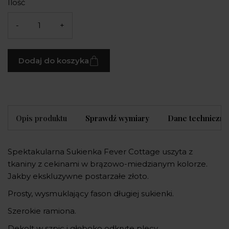
Ilość
-
+
Dodaj do koszyka
Opis produktu
Sprawdź wymiary
Dane techniczne
Spektakularna Sukienka Fever Cottage uszyta z
tkaniny z cekinami w brązowo-miedzianym kolorze.
Jakby ekskluzywne postarzałe złoto.
Prosty, wysmuklający fason długiej sukienki.
Szerokie ramiona.
Dekolt w szpic i głęboko odkryte plecy.