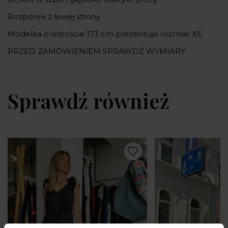
Rozporek z lewej strony.
Modelka o wzroście 173 cm prezentuje rozmiar XS
PRZED ZAMÓWIENIEM SPRAWDŹ WYMIARY
Sprawdź również