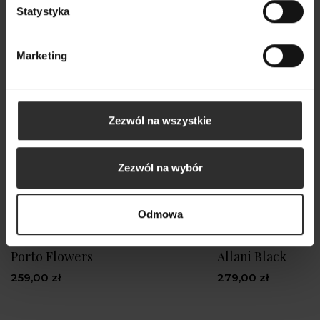
Statystyka
Marketing
Zezwól na wszystkie
Zezwól na wybór
Odmowa
Koszula Damska ze stójką i
Czarna Koszula z
falbanami w kwiatowy wzór
rękawem i ściągac
Porto Flowers
Allani Black
259,00 zł
279,00 zł