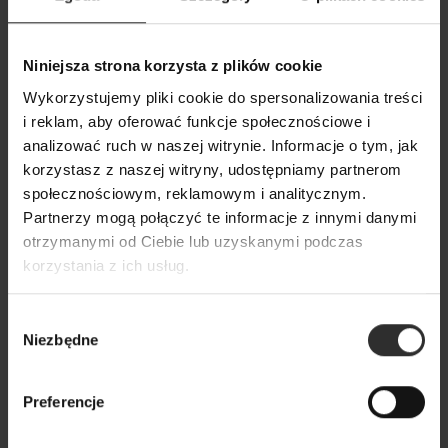
Biała Bawełniana Koszula
Bawełniana Koszul
taliowana z ozdobnym
szerokimi mankie
Niniejsza strona korzysta z plików cookie
wiązaniem Babette White
ozdobnym kwiate
Wykorzystujemy pliki cookie do spersonalizowania treści
White&Flowers
339,00 zł
i reklam, aby oferować funkcje społecznościowe i
279,00 zł
analizować ruch w naszej witrynie. Informacje o tym, jak
korzystasz z naszej witryny, udostępniamy partnerom
społecznościowym, reklamowym i analitycznym.
Popularne produkty
Partnerzy mogą połączyć te informacje z innymi danymi
otrzymanymi od Ciebie lub uzyskanymi podczas
Wybrane dla Ciebie z sercem i charakterem
korzystania z ich usług.
Wszystkie produkty
Wybór
Niezbędne
zgody
Preferencje