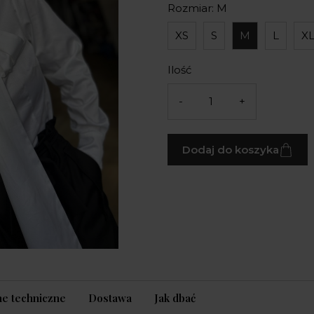
Rozmiar: M
XS
S
M
L
X
Ilość
-
+
Dodaj do koszyka
e techniczne
Dostawa
Jak dbać