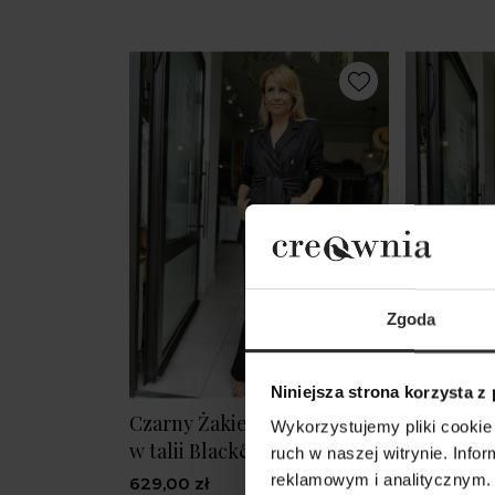
Zgoda
Niniejsza strona korzysta z
Czarny Żakiet z wiązaniem
Czarna S
Wykorzystujemy pliki cookie 
w talii Black&Crown
Bawełnian
ruch w naszej witrynie. Inf
wiązaniem
reklamowym i analitycznym. 
629,00 zł