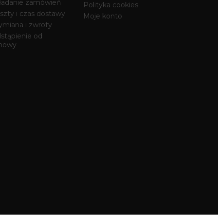
ładanie zamówień
Polityka cookies
szty i czas dostawy
Moje konto
miana i zwroty
stąpienie od
mowy