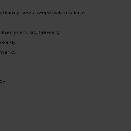
j tkaniny koszulowej w białym kolorze.
łnierzykiem, krój taliowany.
okardy.
miar XS.
RY