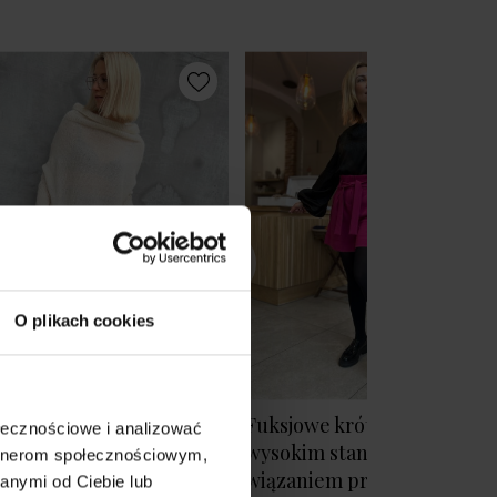
O plikach cookies
dnica z rozcięciami w
Fuksjowe krótkie Spodenki 
ołecznościowe i analizować
orze czarnym Christy
wysokim stanem i
artnerom społecznościowym,
ck
wiązaniem przy talii Paris
anymi od Ciebie lub