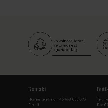
Unikalność, której
nie znajdziesz
nigdzie indziej
Kontakt
Buti
Numer telefonu:
+48 668 066 003
Tel.:
+4
E-mail:
Piła 6