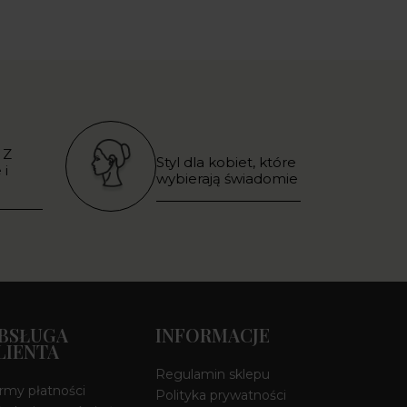
 Z
Styl dla kobiet, które
 i
wybierają świadomie
BSŁUGA
INFORMACJE
LIENTA
Regulamin sklepu
rmy płatności
Polityka prywatności