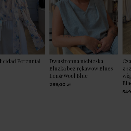
licidad Perennial
Dwustronna niebieska
Cza
Bluzka bez rękawów Blues
z s
Len&Wool Blue
wią
Bla
299,00 zł
549