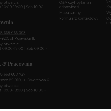
Sk
y otwarcia:
Q&A czyli pytania i
 10:00-18:00 | Sob 10:00 -
odpowiedzi
Ko
Mapa strony
Wy
Formularz kontaktowy
Od
ownia
u
8 668 066 003
4-920, ul. Kujawska 1b
y otwarcia:
 09:00-17:00 | Sob 09:00 -
k & Pracownia
8 668 680 727
zcz 85-010, ul. Dworcowa 6
y otwarcia:
 10:00-18:00 | Sob 10:00 -