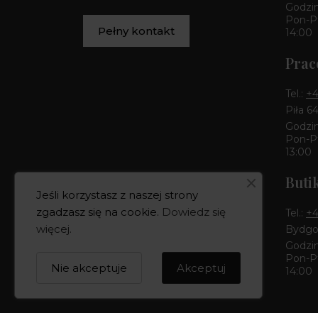
Godzin
Pon-Pt
Pełny kontakt
14:00
Prac
Tel.:
+4
Piła 6
Godzin
Pon-Pt
13:00
Buti
Jeśli korzystasz z naszej strony
zgadzasz się na cookie.
Dowiedz się
Tel.:
+4
więcej
.
Bydgos
Godzin
Pon-Pt
Nie akceptuje
Akceptuj
14:00