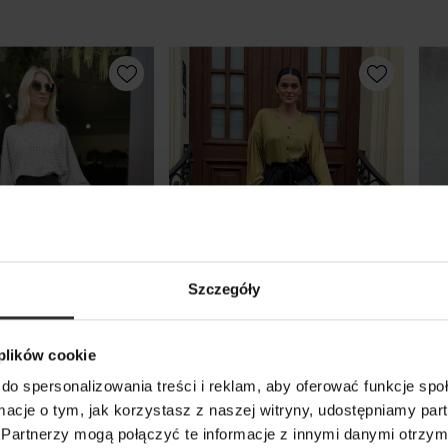
Szczegóły
 plików cookie
pódnica
Szerokie Spodnie w kolorze
Spó
do spersonalizowania treści i reklam, aby oferować funkcje sp
a midi z
czarnym z ozdobną falbanką
kol
ormacje o tym, jak korzystasz z naszej witryny, udostępniamy p
 i kieszeniami
Paris Maxi Black
Bla
Partnerzy mogą połączyć te informacje z innymi danymi otrzym