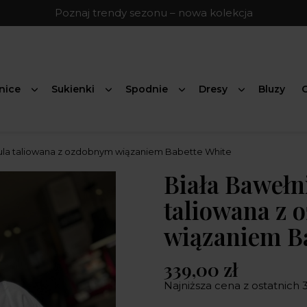
Poznaj trendy sezonu – nowa kolekcja
nice
Sukienki
Spodnie
Dresy
Bluzy
G
ula taliowana z ozdobnym wiązaniem Babette White
Biała Bawełn
taliowana z
wiązaniem Ba
339,00 zł
Najniższa cena z ostatnich 3