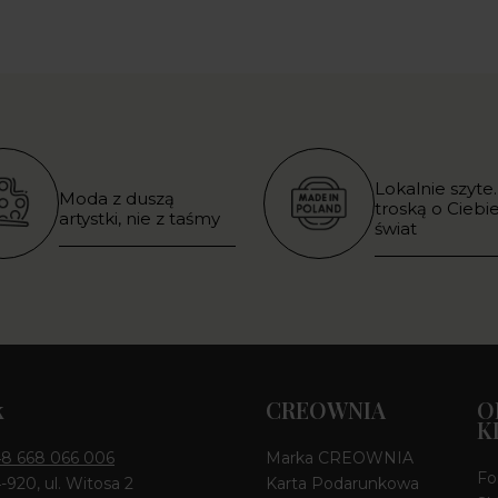
Lokalnie szyte.
Moda z duszą
troską o Ciebie
artystki, nie z taśmy
świat
k
CREOWNIA
O
K
8 668 066 006
Marka CREOWNIA
Fo
4-920, ul. Witosa 2
Karta Podarunkowa