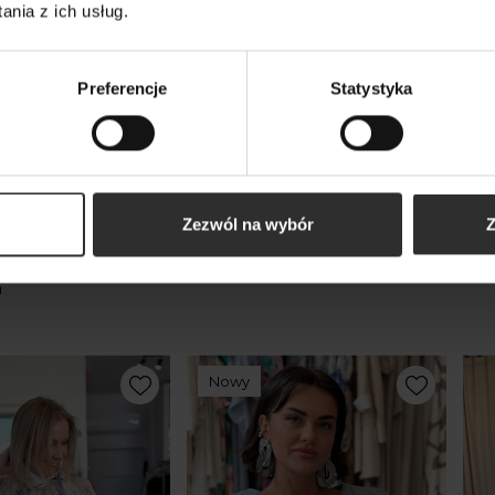
ack
nia z ich usług.
319,00 zł
279
Preferencje
Statystyka
kty
Zezwól na wybór
Z
m
Nowy