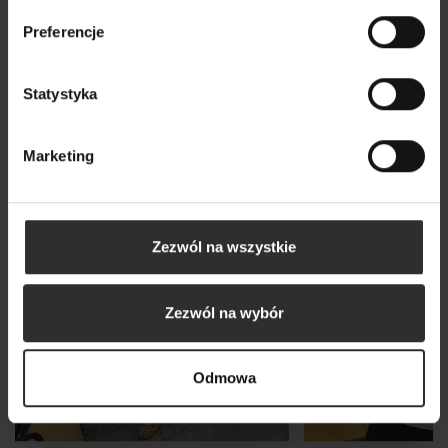
Wszystkie produkty
Preferencje
Statystyka
Nowy
Marketing
Zezwól na wszystkie
Zezwól na wybór
Odmowa