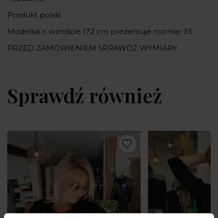
Produkt polski
Modelka o wzroście 172 cm prezentuje rozmiar XS.
PRZED ZAMÓWIENIEM SPRAWDŹ WYMIARY
Sprawdź również