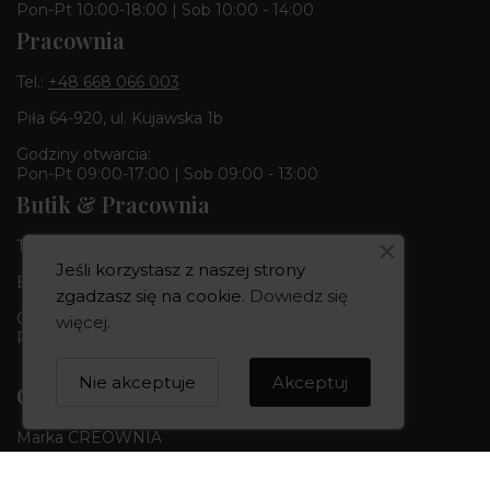
Pon-Pt 10:00-18:00 | Sob 10:00 - 14:00
Pracownia
Tel.:
+48 668 066 003
Piła 64-920, ul. Kujawska 1b
Godziny otwarcia:
Pon-Pt 09:00-17:00 | Sob 09:00 - 13:00
Butik & Pracownia
Tel.:
+48 668 680 727
Jeśli korzystasz z naszej strony
Bydgoszcz 85-010, ul. Dworcowa 6
zgadzasz się na cookie.
Dowiedz się
Godziny otwarcia:
więcej
.
Pon-Pt 10:00-18:00 | Sob 10:00 - 14:00
Nie akceptuje
Akceptuj
CREOWNIA
Marka CREOWNIA
Karta Podarunkowa