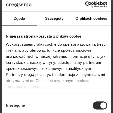
Zgoda
Szczegóły
O plikach cookies
Niniejsza strona korzysta z plików cookie
Wykorzystujemy pliki cookie do spersonalizowania treści
i reklam, aby oferować funkcje społecznościowe i
Czarna Bawełniana Bluza o kroju
Czarna Wiskozowa
analizować ruch w naszej witrynie. Informacje o tym, jak
kimono asymetryczna Butterfly
marszczeniem na 
korzystasz z naszej witryny, udostępniamy partnerom
Black
Black
społecznościowym, reklamowym i analitycznym.
269,00 zł
179,00 zł
Partnerzy mogą połączyć te informacje z innymi danymi
otrzymanymi od Ciebie lub uzyskanymi podczas
korzystania z ich usług.
Popularne produkty
Wybór
Niezbędne
Wybrane dla Ciebie z sercem i charakterem
zgody