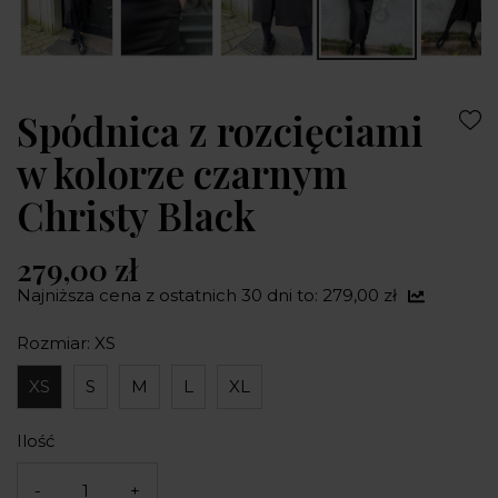
Spódnica z rozcięciami
w kolorze czarnym
Christy Black
279,00 zł
Najniższa cena z ostatnich 30 dni to: 279,00 zł
Rozmiar: XS
XS
S
M
L
XL
Ilość
-
+