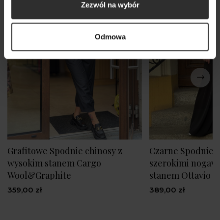
Zezwól na wybór
Odmowa
Grafitowe Spodnie chinosy z
Czarne Spodnie 
wysokim stanem Cargo
szerokimi nogaw
Wool&Graphite
stanem Ottavio B
359,00 zł
389,00 zł