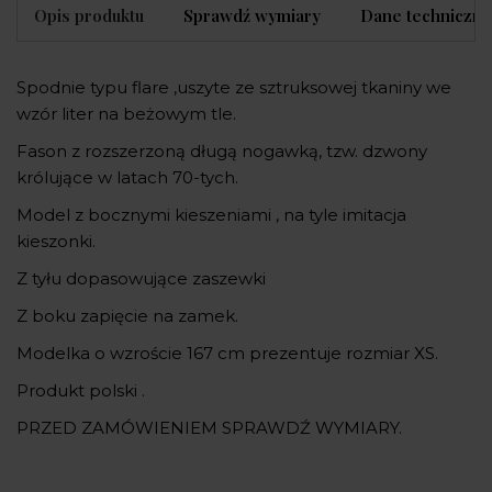
Opis produktu
Sprawdź wymiary
Dane techniczne
Spodnie typu flare ,uszyte ze sztruksowej tkaniny we
wzór liter na beżowym tle.
Fason z rozszerzoną długą nogawką, tzw. dzwony
królujące w latach 70-tych.
Model z bocznymi kieszeniami , na tyle imitacja
kieszonki.
Z tyłu dopasowujące zaszewki
Z boku zapięcie na zamek.
Modelka o wzroście 167 cm prezentuje rozmiar XS.
Produkt polski .
PRZED ZAMÓWIENIEM SPRAWDŹ WYMIARY.