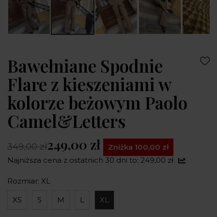
Bawełniane Spodnie
Flare z kieszeniami w
kolorze beżowym Paolo
Camel&Letters
249,00 zł
349,00 zł
Zniżka 100,00 zł
Najniższa cena z ostatnich 30 dni to: 249,00 zł
Rozmiar: XL
XS
S
M
L
XL