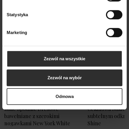
Statystyka
Marketing
Zezwól na wszystkie
Zezwól na wybór
Odmowa
Białe Spodnie Dresowe
Cekinowa Sukienk
bawełniane z szerokimi
subtelnym odkry
nogawkami New York White
Shine