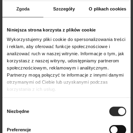
Zgoda
Szczegóły
O plikach cookies
Niniejsza strona korzysta z plików cookie
Czarny Żakiet z wiązaniem w talii
Czarny długi Płas
Wykorzystujemy pliki cookie do spersonalizowania treści
Black&Crown
z paskiem, kołnie
i reklam, aby oferować funkcje społecznościowe i
zapięciem na guz
629,00 zł
analizować ruch w naszej witrynie. Informacje o tym, jak
989,00 zł
korzystasz z naszej witryny, udostępniamy partnerom
społecznościowym, reklamowym i analitycznym.
Partnerzy mogą połączyć te informacje z innymi danymi
Popularne produkty
otrzymanymi od Ciebie lub uzyskanymi podczas
korzystania z ich usług.
Wybrane dla Ciebie z sercem i charakterem
Wybór
Wszystkie produkty
Niezbędne
zgody
Preferencje