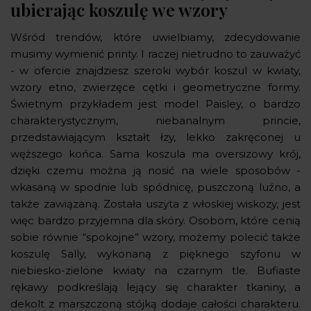
ubierając koszulę we wzory
Wśród trendów, które uwielbiamy, zdecydowanie
musimy wymienić printy. I raczej nietrudno to zauważyć
- w ofercie znajdziesz szeroki wybór koszul w kwiaty,
wzory etno, zwierzęce cętki i geometryczne formy.
Świetnym przykładem jest model Paisley, o bardzo
charakterystycznym, niebanalnym princie,
przedstawiającym kształt łzy, lekko zakręconej u
węższego końca. Sama koszula ma oversizowy krój,
dzięki czemu można ją nosić na wiele sposobów -
wkasaną w spodnie lub spódnicę, puszczoną luźno, a
także zawiązaną. Została uszyta z włoskiej wiskozy, jest
więc bardzo przyjemna dla skóry. Osobom, które cenią
sobie równie “spokojne” wzory, możemy polecić także
koszulę Sally, wykonaną z pięknego szyfonu w
niebiesko-zielone kwiaty na czarnym tle. Bufiaste
rękawy podkreślają lejący się charakter tkaniny, a
dekolt z marszczoną stójką dodaje całości charakteru.