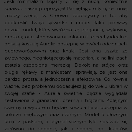
Jeśli minimalizm kojarzy Ci się z nudą, koniecznie
sprawdź nasze propozycje! Pamiętając o tym, że mniej
znaczy więcej, w Creowni zadbałyśmy o to, aby
podkreślić Twoją sylwetkę i urodę. Jako pierwszy
poznaj model, który wyróżnia się elegancją, szykowną
prostotą oraz stonowanymi kolorami! Te cechy idealnie
opisują koszulę Aurelia, dostępną w dwóch odcieniach:
pudroworóżowym oraz khaki. Jest ona uszyta ze
zwiewnego, niegniotącego się materiału, a na linii pach
została ozdobiona mereżką. Dekolt na stójce oraz
długie rękawy z mankietami sprawiają, że jest ona
bardzo prosta, a jednocześnie efektowna. Co równie
ważne, bez problemu dopasujesz ją do wielu ubrań w
swojej szafie - Aurelia świetnie będzie wyglądała
zestawiona z granatami, czernią i brązami. Kolejnym
świetnym wyborem będzie koszula Lara, dostępna w
kolorze miętowym oraz czarnym. Model o dłuższym
kroju z paskiem, o asymetrycznym tyle, sprawdzi się
zarówno do spódnic, jak i spodni, np. kulotów,