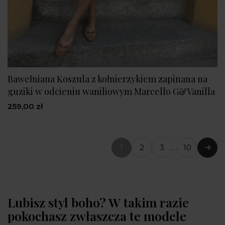
Bawełniana Koszula z kołnierzykiem zapinana na
guziki w odcieniu waniliowym Marcello G&Vanilla
259,00 zł
1
2
3
…
10
(bieżąca
Nast
strona)
Lubisz styl boho? W takim razie
pokochasz zwłaszcza te modele