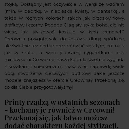
stójką. Dostępny jest oczywiście w wersji ze wzorami
(m.in. w pepitkę, w niebieskie kwiaty, w panterkę), a
także w różnych kolorach, takich jak brzoskwiniowy,
grafitowy i czarny. Podoba Ci się stylistyka boho, ale nie
wiesz, jak stylizować koszule w tych trendach?
Creownia przygotowała do zestawu długą spódnicę,
ale świetnie też będzie prezentować się z tym, co masz
już w szafie, a więc jeansami, cygaretkami oraz
miniówkami. Co ważne, nasza koszula świetnie wygląda
z kozakami i sneakersami, masz więc naprawdę wiele
opcji stworzenia ciekawych outfitów! Jakie jeszcze
modele znajdziesz w ofercie Creownia? Przekonaj się,
co dla Ciebie przygotowałyśmy!
Printy rządzą w ostatnich sezonach
- kochamy je również w Creowni!
Przekonaj się, jak łatwo możesz
dodać charakteru każdej stylizacji,