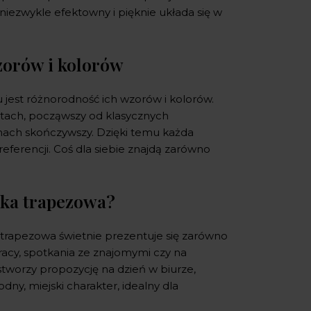
t niezwykle efektowny i pięknie układa się w
zorów i kolorów
jest różnorodność ich wzorów i kolorów.
tach, począwszy od klasycznych
ach skończywszy. Dzięki temu każda
eferencji. Coś dla siebie znajdą zarówno
czka trapezowa?
trapezowa świetnie prezentuje się zarówno
pracy, spotkania ze znajomymi czy na
stworzy propozycję na dzień w biurze,
ny, miejski charakter, idealny dla