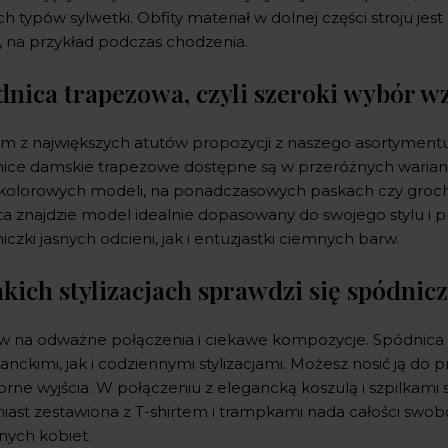
h typów sylwetki. Obfity materiał w dolnej części stroju jes
, na przykład podczas chodzenia.
dnica trapezowa, czyli szeroki wybór w
m z największych atutów propozycji z naszego asortymentu 
ice damskie trapezowe dostępne są w przeróżnych warian
kolorowych modeli, na ponadczasowych paskach czy groch
a znajdzie model idealnie dopasowany do swojego stylu i pr
iczki jasnych odcieni, jak i entuzjastki ciemnych barw.
akich stylizacjach sprawdzi się spódni
w na odważne połączenia i ciekawe kompozycje. Spódnica 
anckimi, jak i codziennymi stylizacjami. Możesz nosić ją do 
orne wyjścia. W połączeniu z elegancką koszulą i szpilkami 
ast zestawiona z T-shirtem i trampkami nada całości swobod
nych kobiet.