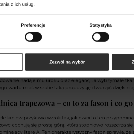
nia z ich usług.
Preferencje
Statystyka
 kobiet ceni sobie połączenie mody z funkcjonalnością. Sp
Zezwól na wybór
Z
 który zdobył serca wielu naszych klientek ze względu na ta
ecyficznym krojem, który sprawia, że materiał rozszerza się
dowanie nadaje mu uroku oraz elegancji, a wytrzymałe tkanin
go warto mieć w szafie taką propozycję i tworzyć dzięki ni
dnica trapezowa – co to za fason i co g
ele krojów przykuwa wzrok tak, jak czyni to ten przypomin
owe cechują się prostą górą, która stopniowo rozszerza się
minający literę A. Ten charakterystyczny fason sprawia, że 