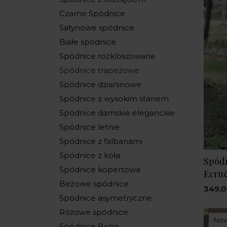
Czarne Spódnice
Satynowe spódnice
Białe spódnice
Spódnice rozkloszowane
Spódnice trapezowe
Spódnice dzianinowe
Spódnice z wysokim stanem
Spódnice damskie eleganckie
Spódnice letnie
Spódnice z falbanami
Spódnice z koła
Spódn
Spódnice kopertowa
Ecru
Beżowe spódnice
349,0
Spódnice asymetryczne
Różowe spódnice
No
Spódnice Boho