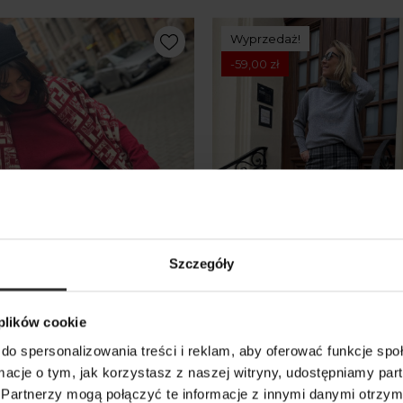
Wyprzedaż!
-59,00 zł
Szczegóły
 plików cookie
a trapezowa Spódniczka
Kraciasta wełniana Spódn
do spersonalizowania treści i reklam, aby oferować funkcje sp
z podszewką Rory Black
mini z podszewką Rory W
ormacje o tym, jak korzystasz z naszej witryny, udostępniamy p
Partnerzy mogą połączyć te informacje z innymi danymi otrzym
 zł
219,00 zł
160,00 zł