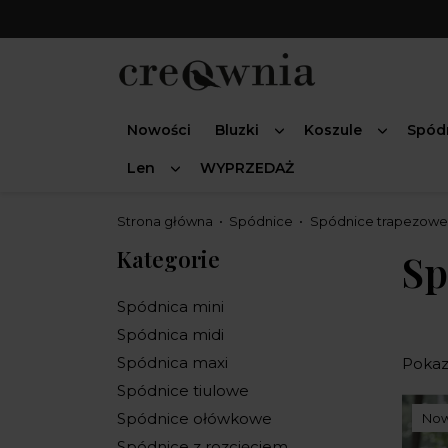
Nowości
Bluzki
Koszule
Spód
Len
WYPRZEDAŻ
Strona główna
Spódnice
Spódnice trapezowe
Kategorie
Sp
Spódnica mini
Spódnica midi
Spódnica maxi
Pokaza
Spódnice tiulowe
Spódnice ołówkowe
No
Spódnice z rozcięciem