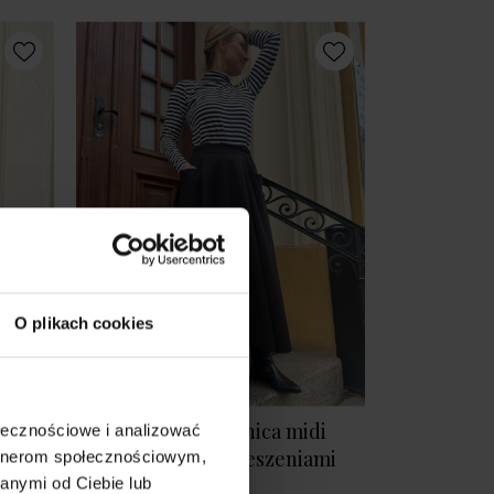
O plikach cookies
iczka
Długa czarna spódnica midi
ołecznościowe i analizować
ool
rozkloszowana z kieszeniami
artnerom społecznościowym,
Cango Black
anymi od Ciebie lub