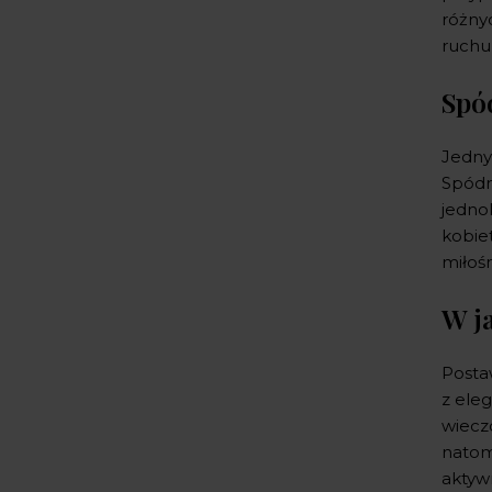
różnyc
ruchu
Spó
Jedny
Spódn
jedno
kobiet
miłośn
W j
Posta
z eleg
wiecz
natomi
aktyw