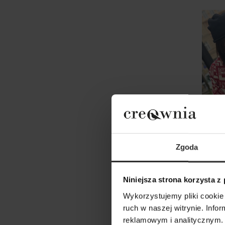
Zgoda
Niniejsza strona korzysta z
Czarn
Wykorzystujemy pliki cookie 
mini 
ruch w naszej witrynie. Inf
reklamowym i analitycznym. 
219,00