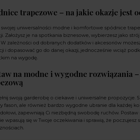
dnice trapezowe – na jakie okazje jest
i swojej uniwersalności modne i komfortowe spódnice trape
ji. Założysz je na spotkania biznesowe, wybierzesz jako stró
. W zależności od dobranych dodatków i akcesoriów możesz 
acji i dopasować go do danej okazji, jednocześnie wciąż podkr
tkim na wygodę.
taw na modne i wygodne rozwiązania – 
pezową
łnij swoją garderobę o ciekawe i uniwersalne propozycje. 
y fason, ale również bardzo wygodne ubranie dla każdej kobi
u dołowi, zapewniają Ci niezbędną swobodę ruchów. Postaw 
ie wpasują się w Twoje oczekiwania i sprawią, że poczujesz
cznościach.