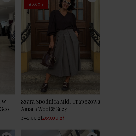
-80,00 zł
i w
Szara Spódnica Midi Trapezowa
&Geo
Amara Wool&Grey
349,00 zł
269,00 zł