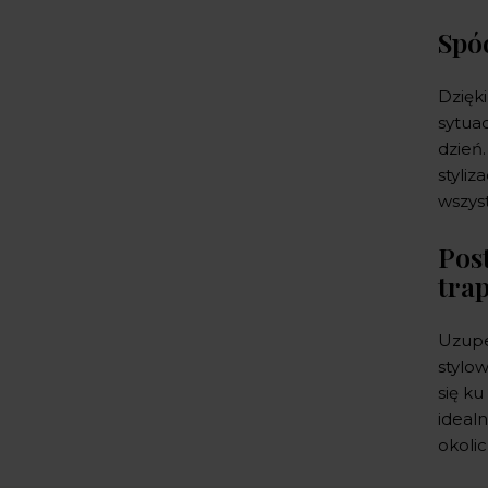
Spó
Dzięk
sytuac
dzień
styliz
wszys
Pos
tra
Uzupe
stylow
się k
idealn
okoli