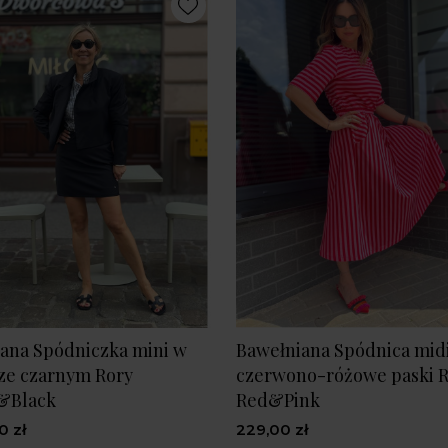
ana Spódniczka mini w
Bawełniana Spódnica mid
ze czarnym Rory
czerwono-różowe paski R
&Black
Red&Pink
0 zł
229,00 zł