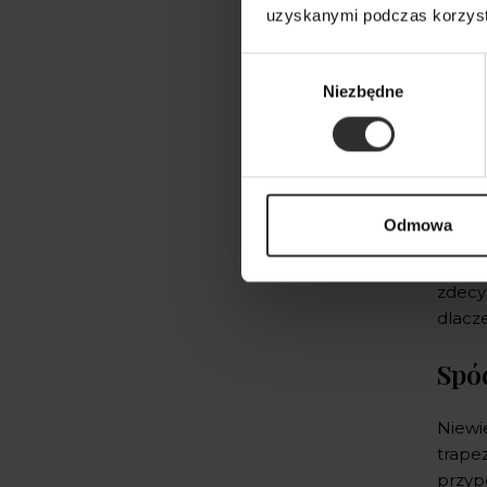
uzyskanymi podczas korzysta
Wybór
Niezbędne
zgody
Wiele
Odmowa
fason,
on sp
zdecy
dlacze
Spó
Niewi
trapez
przypo