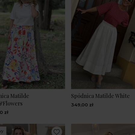
ica Matilde
Spódnica Matilde White
&Flowers
349,00 zł
0 zł
wy