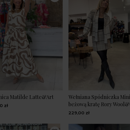
ica Matilde Latte&Art
Wełniana Spódniczka Min
beżową kratę Rory Wool
0 zł
229,00 zł