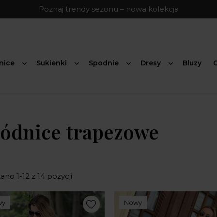
Poznaj trendy sezonu – nowa kolekcja
nice
Sukienki
Spodnie
Dresy
Bluzy
G
ódnice trapezowe
no 1-12 z 14 pozycji
wy
Nowy