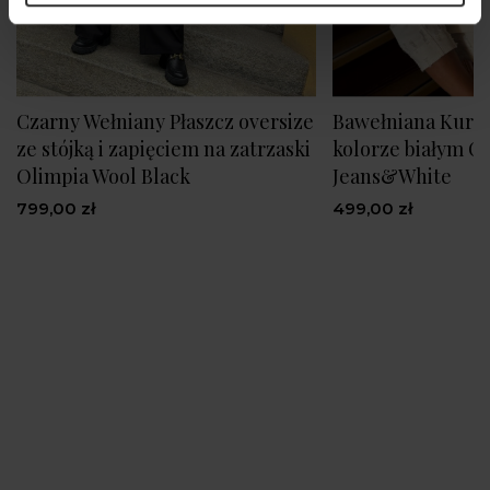
Czarny Wełniany Płaszcz oversize
Bawełniana Kurtk
ze stójką i zapięciem na zatrzaski
kolorze białym C
Olimpia Wool Black
Jeans&White
799,00 zł
499,00 zł