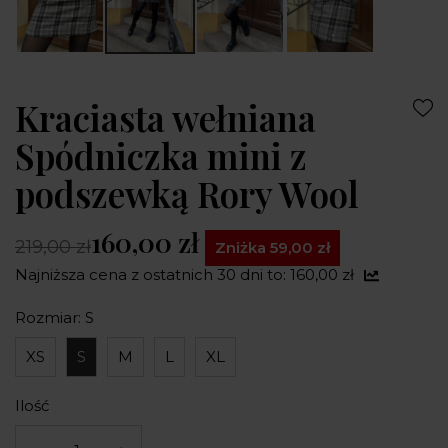
Kraciasta wełniana
Spódniczka mini z
podszewką Rory Wool
160,00 zł
219,00 zł
Zniżka 59,00 zł
Najniższa cena z ostatnich 30 dni to: 160,00 zł
Rozmiar: S
XS
S
M
L
XL
Ilość