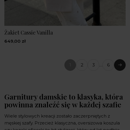
Żakiet Cassie Vanilla
649,00 zł
1
2
3
…
6
(bieżąca
Nast
strona)
Garnitury damskie to klasyka, która
powinna znaleźć się w każdej szafie
Wiele stylowych kreacji zostało zaczerpniętych z
męskiej szafy. Przecież klasyczna, oversizowa koszula
czy kozaki oficerki to hit stylizacji, który od lat podbija