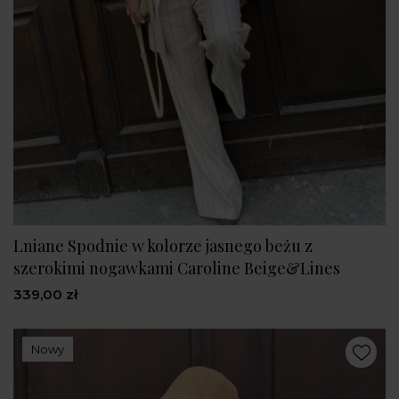
Lniane Spodnie w kolorze jasnego beżu z
szerokimi nogawkami Caroline Beige&Lines
339,00 zł
Nowy