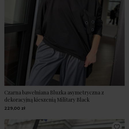
Czarna bawełniana Bluzka asymetryczna z
dekoracyjną kieszenią Military Black
229,00 zł