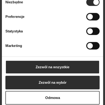
Niezbędne
zgody
Preferencje
Wiskozowa Bluzka asymetryczna z rękawem 3/4 w
kolorze czarnym Black
Statystyka
199,00 zł
Marketing
Zezwól na wszystkie
Zezwól na wybór
Odmowa