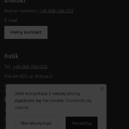
Numer telefonu:
+48 668 066 003
E-mail:
Pełny kontakt
Butik
Tel.:
+48 668 066 006
Piła 64-920, ul. Witosa 2
Godziny otwarcia:
Pon-Pt 10:00-18:00 | Sob 10:00 - 14:00
Jeśli korzystasz z naszej strony
Pracownia
zgadzasz się na cookie.
Dowiedz się
więcej
.
Tel.:
+48 668 066 003
Piła 64-920, ul. Kujawska 1b
Nie akceptuje
Akceptuj
Godziny otwarcia: