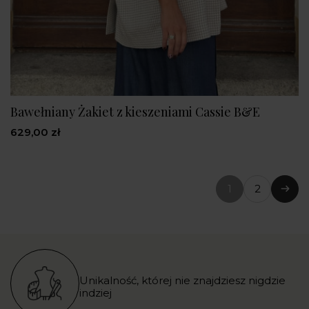
Bawełniany Żakiet z kieszeniami Cassie B&E
629,00 zł
1
2
(bieżąca
Nast
strona)
Unikalność, której nie znajdziesz nigdzie
indziej