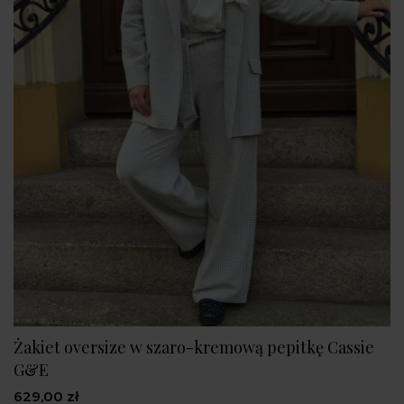
Żakiet oversize w szaro-kremową pepitkę Cassie
G&E
629,00 zł