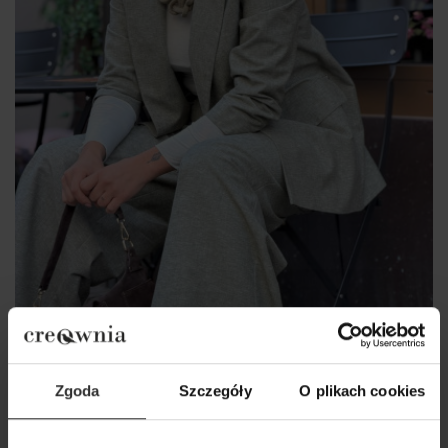
Zgoda
Szczegóły
O plikach cookies
Żakiet Cassie Len&Green
649,00 zł