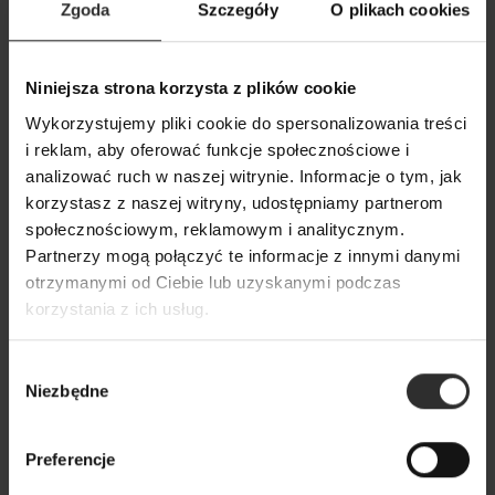
Brązowe Spodnie damskie z wysokim stanem i
Zgoda
Szczegóły
O plikach cookies
węższymi nogawkami George Brown
289,00 zł
Niniejsza strona korzysta z plików cookie
Wykorzystujemy pliki cookie do spersonalizowania treści
i reklam, aby oferować funkcje społecznościowe i
analizować ruch w naszej witrynie. Informacje o tym, jak
korzystasz z naszej witryny, udostępniamy partnerom
społecznościowym, reklamowym i analitycznym.
Partnerzy mogą połączyć te informacje z innymi danymi
otrzymanymi od Ciebie lub uzyskanymi podczas
korzystania z ich usług.
Wybór
Niezbędne
zgody
Preferencje