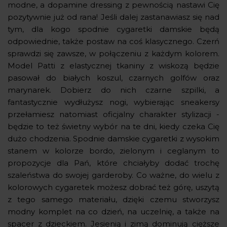
modne, a dopamine dressing z pewnością nastawi Cię
pozytywnie już od rana! Jeśli dalej zastanawiasz się nad
tym, dla kogo spodnie cygaretki damskie będą
odpowiednie, także postaw na coś klasycznego. Czerń
sprawdzi się zawsze, w połączeniu z każdym kolorem.
Model Patti z elastycznej tkaniny z wiskozą będzie
pasował do białych koszul, czarnych golfów oraz
marynarek. Dobierz do nich czarne szpilki, a
fantastycznie wydłużysz nogi, wybierając sneakersy
przełamiesz natomiast oficjalny charakter stylizacji -
będzie to też świetny wybór na te dni, kiedy czeka Cię
dużo chodzenia. Spodnie damskie cygaretki z wysokim
stanem w kolorze bordo, zielonym i ceglanym to
propozycje dla Pań, które chciałyby dodać trochę
szaleństwa do swojej garderoby. Co ważne, do wielu z
kolorowych cygaretek możesz dobrać też górę, uszytą
z tego samego materiału, dzięki czemu stworzysz
modny komplet na co dzień, na uczelnię, a także na
spacer z dzieckiem. Jesienią i zimą dominują cięższe