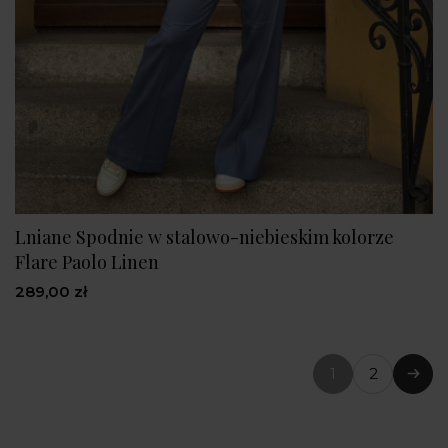
Lniane Spodnie w stalowo-niebieskim kolorze
Flare Paolo Linen
289,00 zł
1
2
(bieżąca
Nast
strona)