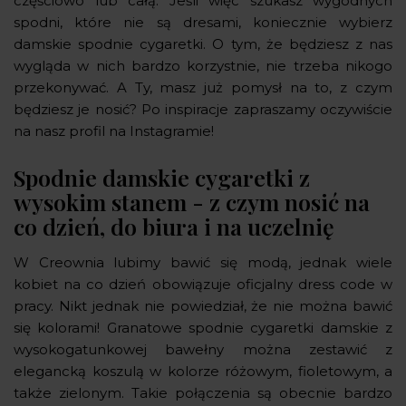
częściowo lub całą. Jeśli więc szukasz wygodnych
spodni, które nie są dresami, koniecznie wybierz
damskie spodnie cygaretki. O tym, że będziesz z nas
wygląda w nich bardzo korzystnie, nie trzeba nikogo
przekonywać. A Ty, masz już pomysł na to, z czym
będziesz je nosić? Po inspiracje zapraszamy oczywiście
na nasz profil na Instagramie!
Spodnie damskie cygaretki z
wysokim stanem - z czym nosić na
co dzień, do biura i na uczelnię
W Creownia lubimy bawić się modą, jednak wiele
kobiet na co dzień obowiązuje oficjalny dress code w
pracy. Nikt jednak nie powiedział, że nie można bawić
się kolorami! Granatowe spodnie cygaretki damskie z
wysokogatunkowej bawełny można zestawić z
elegancką koszulą w kolorze różowym, fioletowym, a
także zielonym. Takie połączenia są obecnie bardzo