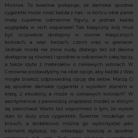
Monroe. To świetnie pokazuje, że damskie spodnie
cygaretki może nosić każda z nas - w końcu obie panie
miały zupełnie odmienne figury, a jednak każda
wyglądała w nich wspaniale! Tak klasyczny krój musi
być oczywiście dostępny w równie klasycznych
kolorach, a więc beżach, czerni oraz w granacie.
Jednak moda nie znosi nudy, dlatego też od dawna
dostępne są również i spodnie w odcieniach całej tęczy,
a także szyte z materiałów o ciekawych wzorach. W
Creownia postawiłyśmy na obie opcje, aby każda z Was
mogła znaleźć odpowiednią opcję dla siebie. Marzą Ci
się spodnie damskie cygaretki z wysokim stanem w
kratę, z ekoskóry, a może w ciekawych kolorach? W
asortymencie z pewnością znajdziesz model, w którym
się zakochasz! Warto też wspomnieć o tym, że wysoki
stan to duży plus cygaretek. Świetnie modeluje on
brzuch, a dodatkowo można go wykorzystać jako
element stylizacji, np. wkładając koszulę w spodnie