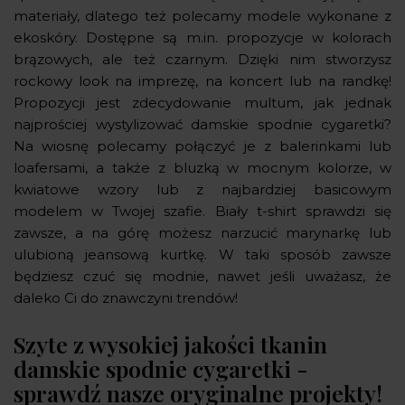
materiały, dlatego też polecamy modele wykonane z
ekoskóry. Dostępne są m.in. propozycje w kolorach
brązowych, ale też czarnym. Dzięki nim stworzysz
rockowy look na imprezę, na koncert lub na randkę!
Propozycji jest zdecydowanie multum, jak jednak
najprościej wystylizować damskie spodnie cygaretki?
Na wiosnę polecamy połączyć je z balerinkami lub
loafersami, a także z bluzką w mocnym kolorze, w
kwiatowe wzory lub z najbardziej basicowym
modelem w Twojej szafie. Biały t-shirt sprawdzi się
zawsze, a na górę możesz narzucić marynarkę lub
ulubioną jeansową kurtkę. W taki sposób zawsze
będziesz czuć się modnie, nawet jeśli uważasz, że
daleko Ci do znawczyni trendów!
Szyte z wysokiej jakości tkanin
damskie spodnie cygaretki -
sprawdź nasze oryginalne projekty!