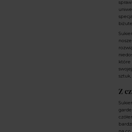
sprawi
uniwer
specja
biżut
Sukie
noszen
rozwi
niedo
które
swojej
sztuk
Z c
Sukie
garde
czółen
bardz
na co