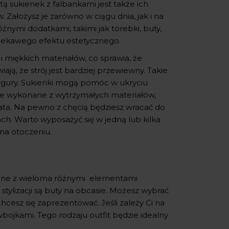
tą sukienek z falbankami jest także ich
 Założysz je zarówno w ciągu dnia, jak i na
żnymi dodatkami, takimi jak torebki, buty,
 ciekawego efektu estetycznego.
i miękkich materiałów, co sprawia, że
ają, że strój jest bardziej przewiewny. Takie
igury. Sukienki mogą pomóc w ukryciu
one wykonane z wytrzymałych materiałów,
lata. Na pewno z chęcią będziesz wracać do
ach. Warto wyposażyć się w jedną lub kilka
 na otoczeniu.
wione z wieloma różnymi elementami
lizacji są buty na obcasie. Możesz wybrać
 chcesz się zaprezentować. Jeśli zależy Ci na
bojkami. Tego rodzaju outfit będzie idealny