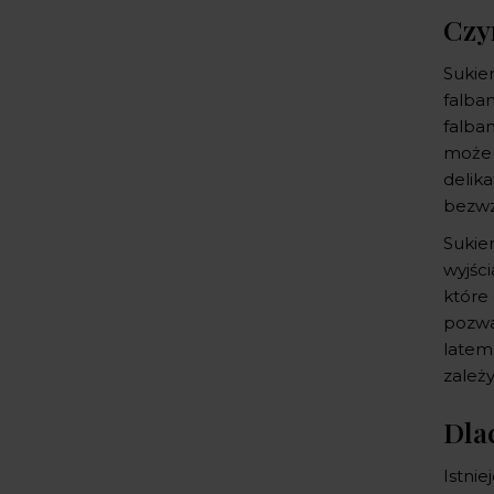
Czy
Sukie
falban
falba
może 
delika
bezwz
Sukie
wyjści
które 
pozwa
latem
zależ
Dla
Istnie