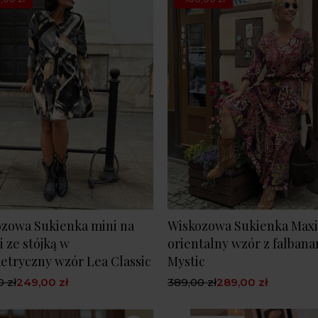
zowa Sukienka mini na
Wiskozowa Sukienka Maxi
i ze stójką w
orientalny wzór z falbana
tryczny wzór Lea Classic
Mystic
 zł
249,00 zł
389,00 zł
289,00 zł