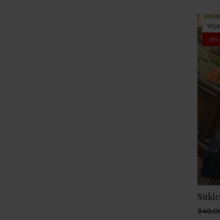
Wyp
-69,
Sukie
349,00