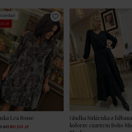
rzedaż!
00 zł
nka Lea Rosse
Gładka Sukienka z falban
kolorze czarnym Boho Mi
 zł
280,00 zł