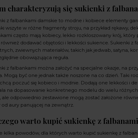
m charakteryzują się sukienki z falban
nki z falbankami damskie to modne i kobiece elementy gard
ki wszyte w różne fragmenty stroju, na przykład rękawy, dek
nkami często mają kobiecy, lekko rozkloszowany krój, który
również dodawać objętości i lekkości sukience. Sukienki z 
tnych, zwiewnych materiałów, takich jak jedwab, satyna, koron
ględnie obowiązująca reguła.
nki z falbankami można założyć na specjalne okazje, na prz
a. Mogą być one jednak także noszone na co dzień. Taki rodza
chcą poczuć się kobieco i modnie. Dodają one lekkości i del
la na dopasowanie konkretnego modelu do wielu różnych okazj
, ale odpowiednio zestawione mogą zostać założone równie
y od aury panującej na zewnątrz.
czego warto kupić sukienkę z falbanam
je kilka powodów, dla których warto kupić sukienkę z falba