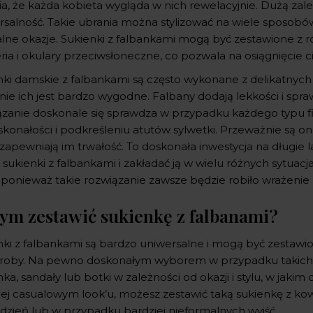
a, że każda kobieta wygląda w nich rewelacyjnie. Dużą zale
salność. Takie ubrania można stylizować na wiele sposobów.
lne okazje. Sukienki z falbankami mogą być zestawione z ró
eria i okulary przeciwsłoneczne, co pozwala na osiągnięcie
nki damskie z falbankami są często wykonane z delikatnych 
ie ich jest bardzo wygodne. Falbany dodają lekkości i sprawi
ązanie doskonale się sprawdza w przypadku każdego typu f
skonałości i podkreśleniu atutów sylwetki. Przeważnie są 
 zapewniają im trwałość. To doskonała inwestycja na długie 
 sukienki z falbankami i zakładać ją w wielu różnych sytuacj
, ponieważ takie rozwiązanie zawsze będzie robiło wrażenie
zym zestawić sukienkę z falbanami?
nki z falbankami są bardzo uniwersalne i mogą być zesta
roby. Na pewno doskonałym wyborem w przypadku takich sty
ka, sandały lub botki w zależności od okazji i stylu, w jakim
iej casualowym look’u, możesz zestawić taką sukienkę z kow
 dzień lub w przypadku bardziej nieformalnych wyjść.