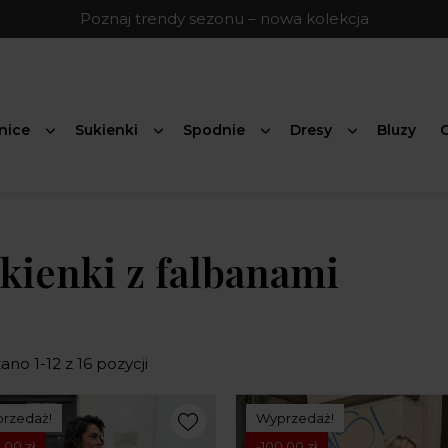
Poznaj trendy sezonu – nowa kolekcja
nice
Sukienki
Spodnie
Dresy
Bluzy
G
kienki z falbanami
no 1-12 z 16 pozycji
rzedaż!
Wyprzedaż!
,00 zł
-100,00 zł