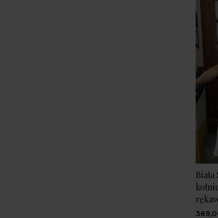
Biała
kołni
rękaw
369,0