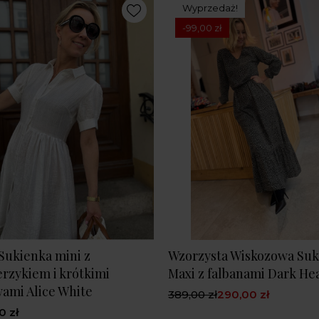
Wyprzedaż!
-99,00 zł
 Sukienka mini z
Wzorzysta Wiskozowa Suk
erzykiem i krótkimi
Maxi z falbanami Dark He
ami Alice White
389,00 zł
290,00 zł
0 zł