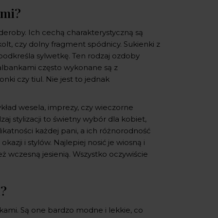
ami?
eroby. Ich cechą charakterystyczną są
olt, czy dolny fragment spódnicy. Sukienki z
 podkreśla sylwetkę. Ten rodzaj ozdoby
falbankami często wykonane są z
ki czy tiul. Nie jest to jednak
ykład wesela, imprezy, czy wieczorne
j stylizacji to świetny wybór dla kobiet,
ikatności każdej pani, a ich różnorodność
i i stylów. Najlepiej nosić je wiosną i
ż wczesną jesienią. Wszystko oczywiście
i?
nkami. Są one bardzo modne i lekkie, co