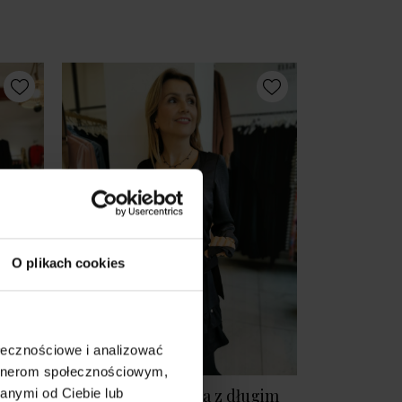
O plikach cookies
ołecznościowe i analizować
artnerom społecznościowym,
owa
Elegancka Sukienka z długim
anymi od Ciebie lub