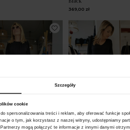
Black
369,00 zł
Szczegóły
 plików cookie
do spersonalizowania treści i reklam, aby oferować funkcje sp
ormacje o tym, jak korzystasz z naszej witryny, udostępniamy p
nka Hiszpanka Short
Czarna Sukienka Wiskoz
Partnerzy mogą połączyć te informacje z innymi danymi otrzym