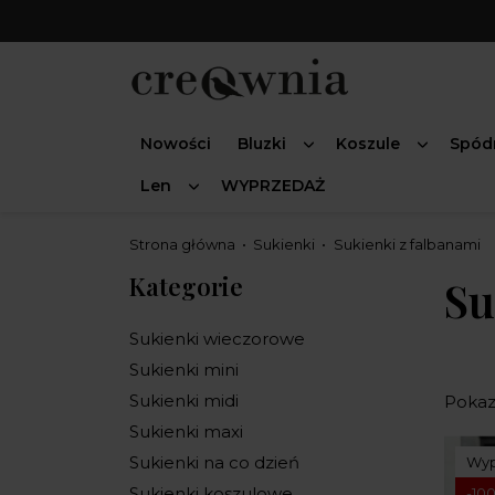
Nowości
Bluzki
Koszule
Spód
Len
WYPRZEDAŻ
Strona główna
Sukienki
Sukienki z falbanami
Kategorie
Su
Sukienki wieczorowe
Sukienki mini
Sukienki midi
Pokaza
Sukienki maxi
Sukienki na co dzień
Wyp
Sukienki koszulowe
-100