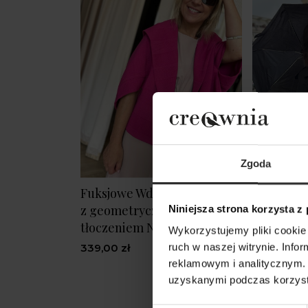
Zgoda
Fuksjowe Wdzianko oversize
Czarna kr
z geometrycznym
podszewką
Niniejsza strona korzysta z
tłoczeniem Novi Magenta
zapinana 
Wykorzystujemy pliki cookie 
Black
339,00 zł
ruch w naszej witrynie. Inf
reklamowym i analitycznym. 
669,00 zł
uzyskanymi podczas korzysta