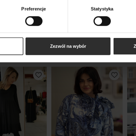
Preferencje
Statystyka
kty
Zezwól na wybór
Z
m