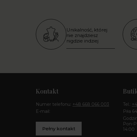
Unikalność, której
nie znajdziesz
nigdzie indziej
Kontakt
Buti
Numer telefonu:
+48 668 066 003
Tel.:
+4
E-mail:
Piła 6
Godzin
Pon-Pt
Pełny kontakt
14:00