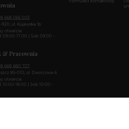
Formularz kontaktowy
Od
ownia
u
8 668 066 003
4-920, ul. Kujawska 1b
y otwarcia:
 09:00-17:00 | Sob 09:00 -
k & Pracownia
8 668 680 727
zcz 85-010, ul. Dworcowa 6
y otwarcia:
 10:00-18:00 | Sob 10:00 -