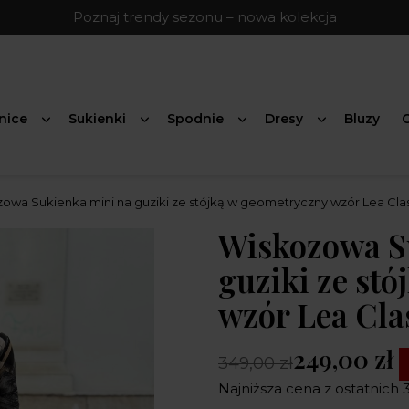
Poznaj trendy sezonu – nowa kolekcja
nice
Sukienki
Spodnie
Dresy
Bluzy
G
owa Sukienka mini na guziki ze stójką w geometryczny wzór Lea Clas
Wiskozowa S
guziki ze st
wzór Lea Cla
249,00 zł
349,00 zł
Najniższa cena z ostatnich 3