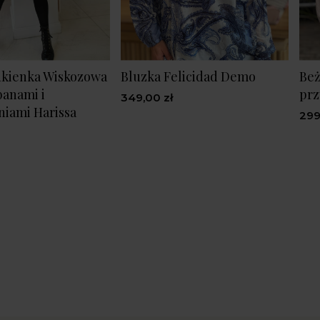
ukienka Wiskozowa
Bluzka Felicidad Demo
Beż
banami i
prz
349,00 zł
iami Harissa
299