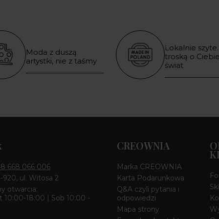
Lokalnie szyte.
Moda z duszą
troską o Ciebie
artystki, nie z taśmy
świat
k
CREOWNIA
O
K
8 668 066 006
Marka CREOWNIA
Fo
4-920, ul. Witosa 2
Karta Podarunkowa
Sk
y otwarcia:
Q&A czyli pytania i
 10:00-18:00 | Sob 10:00 -
odpowiedzi
Ko
Mapa strony
Wy