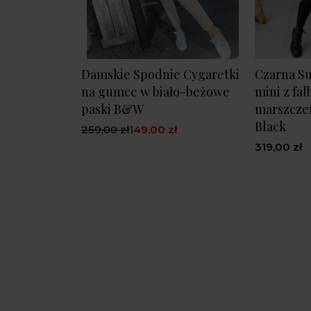
Damskie Spodnie Cygaretki
Czarna S
na gumce w biało-beżowe
mini z fal
paski B&W
marszczen
Black
259,00 zł
149,00 zł
319,00 zł