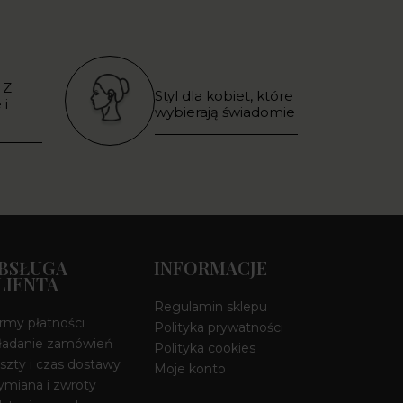
 Z
Styl dla kobiet, które
 i
wybierają świadomie
BSŁUGA
INFORMACJE
LIENTA
Regulamin sklepu
rmy płatności
Polityka prywatności
ładanie zamówień
Polityka cookies
szty i czas dostawy
Moje konto
miana i zwroty