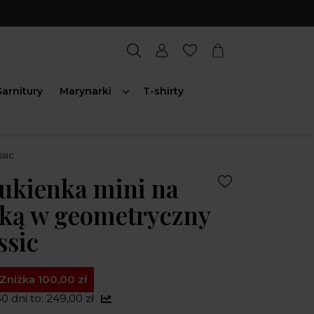
arnitury
Marynarki
T-shirty
sic
ukienka mini na
ójką w geometryczny
ssic
Zniżka 100,00 zł
0 dni to: 249,00 zł