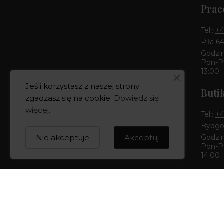
Prac
Tel.:
+4
Piła 6
Godzin
Pon-Pt
13:00
Jeśli korzystasz z naszej strony
Buti
zgadzasz się na cookie.
Dowiedz się
więcej
.
Tel.:
+4
Bydgos
Nie akceptuje
Akceptuj
Godzin
Pon-Pt
14:00