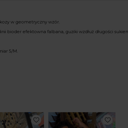
wiskozy w geometryczny wzór.
inii bioder efektowna falbana, guziki wzdłuż długości sukienk
iar S/M.