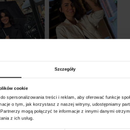
Szczegóły
ótka Kurtka z
Bawełniana Kurtka ze stójką
 i kieszeniami
w kolorze białym Creo
 plików cookie
na guziki Short
Jeans&White
do spersonalizowania treści i reklam, aby oferować funkcje sp
499,00 zł
ormacje o tym, jak korzystasz z naszej witryny, udostępniamy p
Partnerzy mogą połączyć te informacje z innymi danymi otrzym
nia z ich usług.