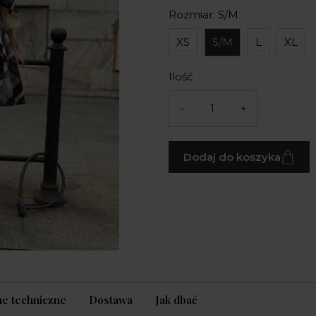
Rozmiar: S/M
XS
S/M
L
XL
Ilość
-
+
Dodaj do koszyka
e techniczne
Dostawa
Jak dbać