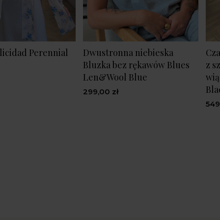
licidad Perennial
Dwustronna niebieska
Cza
Bluzka bez rękawów Blues
z s
Len&Wool Blue
wią
Bla
299,00 zł
549