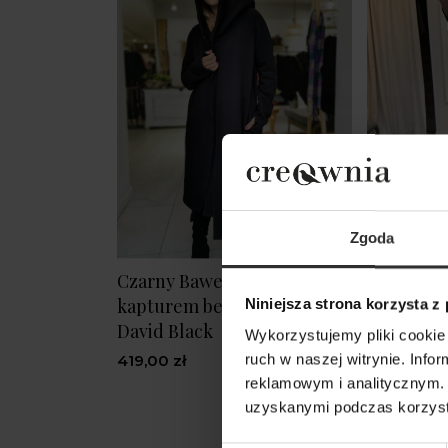
Zgoda
Czarny Bawełniany Płaszcz z
Czarny K
kapturem bez zapięcia
z szeroki
Niniejsza strona korzysta z
David Black
wiązaniem
Wykorzystujemy pliki cookie 
Black
419,00 zł
ruch w naszej witrynie. Inf
reklamowym i analitycznym. 
549,00 zł
uzyskanymi podczas korzysta