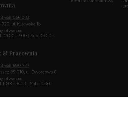
Formularz kontaktowy
Od
ownia
u
8 668 066 003
4-920, ul. Kujawska 1b
y otwarcia:
 09:00-17:00 | Sob 09:00 -
k & Pracownia
8 668 680 727
zcz 85-010, ul. Dworcowa 6
y otwarcia:
 10:00-18:00 | Sob 10:00 -