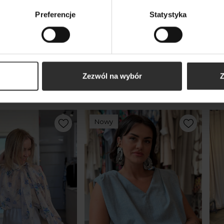
Preferencje
Statystyka
kty
Zezwól na wybór
Z
m
Nowy