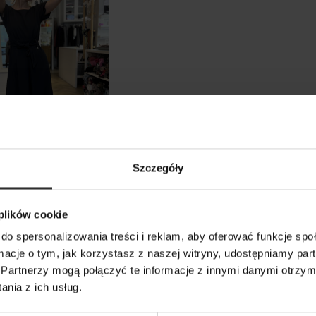
Szczegóły
ombinezon Damski
mi nogawkami i
 plików cookie
 w talii Fryne
do spersonalizowania treści i reklam, aby oferować funkcje sp
ormacje o tym, jak korzystasz z naszej witryny, udostępniamy p
Partnerzy mogą połączyć te informacje z innymi danymi otrzym
nia z ich usług.