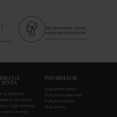
 Z
Styl dla kobiet, które
 i
wybierają świadomie
BSŁUGA
INFORMACJE
LIENTA
Regulamin sklepu
rmy płatności
Polityka prywatności
ładanie zamówień
Polityka cookies
szty i czas dostawy
Moje konto
miana i zwroty