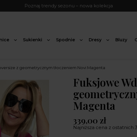
Poznaj trendy sezonu – nowa kolekcja
nice
Sukienki
Spodnie
Dresy
Bluzy
G
oversize z geometrycznym tłoczeniem Novi Magenta
Fuksjowe Wdz
geometryczn
Magenta
339,00 zł
Najniższa cena z ostatnich 3