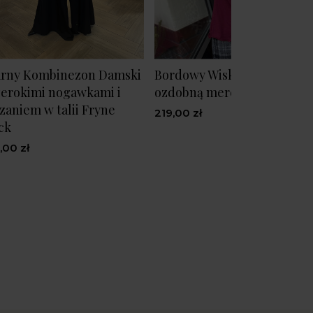
rny Kombinezon Damski
Bordowy Wiskozowy Golf z
zerokimi nogawkami i
ozdobną mereżką M&Bord
zaniem w talii Fryne
219,00 zł
ck
,00 zł