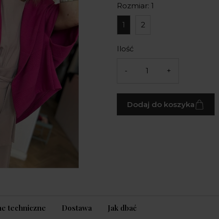
Rozmiar: 1
1
2
Ilość
-
+
Dodaj do koszyka
e techniczne
Dostawa
Jak dbać