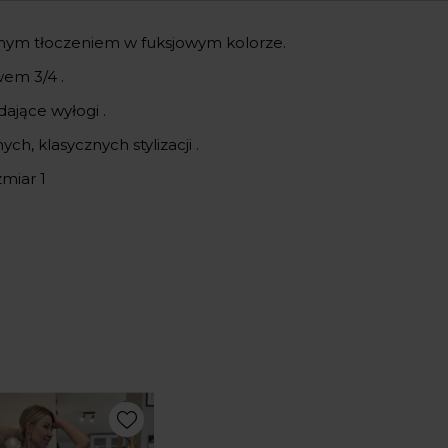
ym tłoczeniem w fuksjowym kolorze.
wem 3/4 .
dające wyłogi .
ch, klasycznych stylizacji .
miar 1