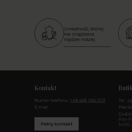
Unikalność, której
nie znajdziesz
nigdzie indziej
Kontakt
Buti
Numer telefonu:
+48 668 066 003
Tel.:
+4
E-mail:
Piła 6
Godzin
Pon-Pt
Pełny kontakt
14:00