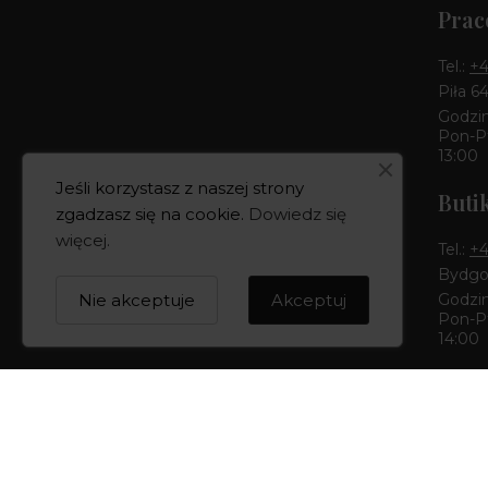
Prac
Tel.:
+4
Piła 6
Godzin
Pon-Pt
13:00
Jeśli korzystasz z naszej strony
Buti
zgadzasz się na cookie.
Dowiedz się
więcej
.
Tel.:
+4
Bydgos
Nie akceptuje
Akceptuj
Godzin
Pon-Pt
14:00