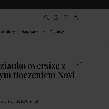
arnitury
Marynarki
T-shirty
ianko oversize z
ym tłoczeniem Novi
0 dni to: 339,00 zł