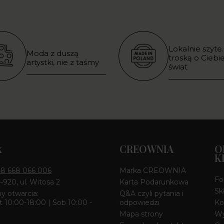
Lokalnie szyte.
Moda z duszą
troską o Ciebie
artystki, nie z taśmy
świat
k
CREOWNIA
O
K
8 668 066 006
Marka CREOWNIA
Fo
4-920, ul. Witosa 2
Karta Podarunkowa
Sk
y otwarcia:
Q&A czyli pytania i
 10:00-18:00 | Sob 10:00 -
odpowiedzi
Ko
Mapa strony
Wy