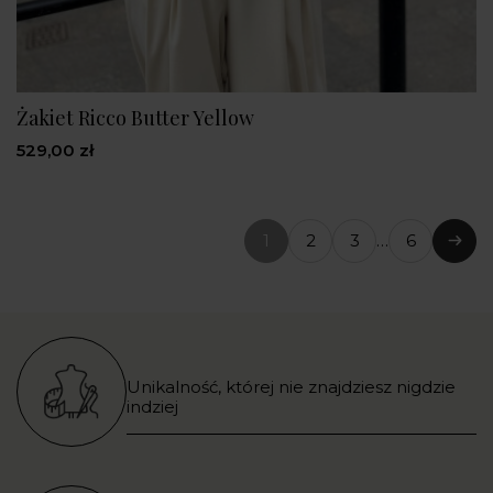
Żakiet Ricco Butter Yellow
529,00 zł
1
2
3
…
6
(bieżąca
Nast
strona)
Unikalność, której nie znajdziesz nigdzie
indziej