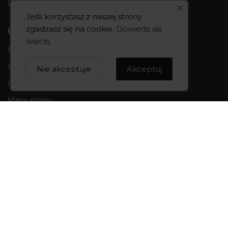
Pon-Pt 10:00-18:00 | Sob 10:00 - 14:00
Jeśli korzystasz z naszej strony
CREOWNIA
zgadzasz się na cookie.
Dowiedz się
więcej
.
Marka CREOWNIA
Karta Podarunkowa
Nie akceptuje
Akceptuj
Q&A czyli pytania i odpowiedzi
Mapa strony
Formularz kontaktowy
OBSŁUGA KLIENTA
Formy płatności
Składanie zamówień
Koszty i czas dostawy
Wymiana i zwroty