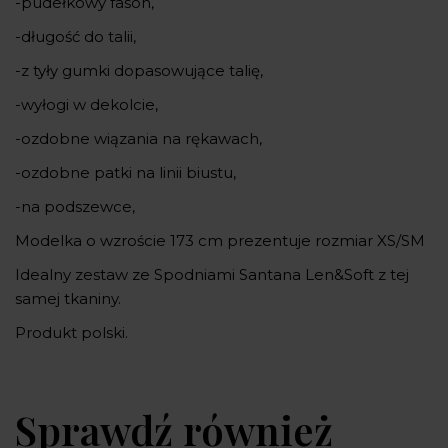
-pudełkowy fason,
-długość do talii,
-z tyły gumki dopasowujące talię,
-wyłogi w dekolcie,
-ozdobne wiązania na rękawach,
-ozdobne patki na linii biustu,
-na podszewce,
Modelka o wzroście 173 cm prezentuje rozmiar XS/SM
Idealny zestaw ze Spodniami Santana Len&Soft z tej
samej tkaniny.
Produkt polski.
Sprawdź również