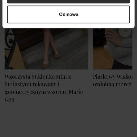
Odmowa
Wzorzysta Sukienka Mini z
Piaskowy Wiskozo
bufiastymi rękawami i
ozdobną mereżk
geometrycznym wzorem Marie
Geo