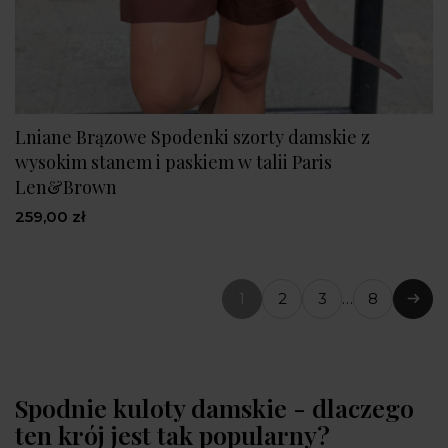
Lniane Brązowe Spodenki szorty damskie z
wysokim stanem i paskiem w talii Paris
Len&Brown
259,00 zł
1
2
3
…
8
(bieżąca
Nast
strona)
Spodnie kuloty damskie - dlaczego
ten krój jest tak popularny?