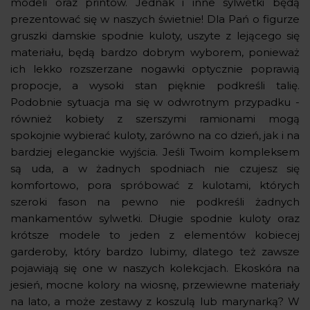
modeli oraz printów. Jednak i inne sylwetki będą
prezentować się w naszych świetnie! Dla Pań o figurze
gruszki damskie spodnie kuloty, uszyte z lejącego się
materiału, będą bardzo dobrym wyborem, ponieważ
ich lekko rozszerzane nogawki optycznie poprawią
propocje, a wysoki stan pięknie podkreśli talię.
Podobnie sytuacja ma się w odwrotnym przypadku -
również kobiety z szerszymi ramionami mogą
spokojnie wybierać kuloty, zarówno na co dzień, jak i na
bardziej eleganckie wyjścia. Jeśli Twoim kompleksem
są uda, a w żadnych spodniach nie czujesz się
komfortowo, pora spróbować z kulotami, których
szeroki fason na pewno nie podkreśli żadnych
mankamentów sylwetki. Długie spodnie kuloty oraz
krótsze modele to jeden z elementów kobiecej
garderoby, który bardzo lubimy, dlatego też zawsze
pojawiają się one w naszych kolekcjach. Ekoskóra na
jesień, mocne kolory na wiosnę, przewiewne materiały
na lato, a może zestawy z koszulą lub marynarką? W