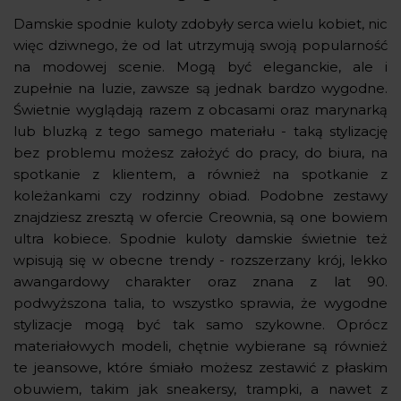
Damskie spodnie kuloty zdobyły serca wielu kobiet, nic
więc dziwnego, że od lat utrzymują swoją popularność
na modowej scenie. Mogą być eleganckie, ale i
zupełnie na luzie, zawsze są jednak bardzo wygodne.
Świetnie wyglądają razem z obcasami oraz marynarką
lub bluzką z tego samego materiału - taką stylizację
bez problemu możesz założyć do pracy, do biura, na
spotkanie z klientem, a również na spotkanie z
koleżankami czy rodzinny obiad. Podobne zestawy
znajdziesz zresztą w ofercie Creownia, są one bowiem
ultra kobiece. Spodnie kuloty damskie świetnie też
wpisują się w obecne trendy - rozszerzany krój, lekko
awangardowy charakter oraz znana z lat 90.
podwyższona talia, to wszystko sprawia, że wygodne
stylizacje mogą być tak samo szykowne. Oprócz
materiałowych modeli, chętnie wybierane są również
te jeansowe, które śmiało możesz zestawić z płaskim
obuwiem, takim jak sneakersy, trampki, a nawet z