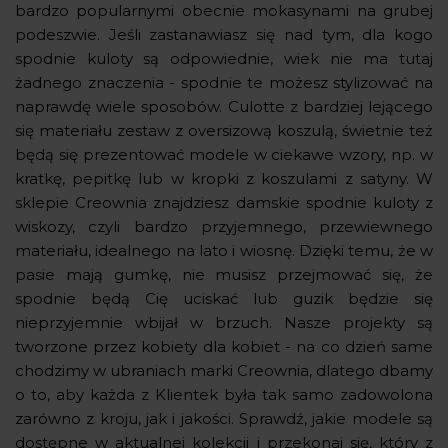
bardzo popularnymi obecnie mokasynami na grubej
podeszwie. Jeśli zastanawiasz się nad tym, dla kogo
spodnie kuloty są odpowiednie, wiek nie ma tutaj
żadnego znaczenia - spodnie te możesz stylizować na
naprawdę wiele sposobów. Culotte z bardziej lejącego
się materiału zestaw z oversizową koszulą, świetnie też
będą się prezentować modele w ciekawe wzory, np. w
kratkę, pepitkę lub w kropki z koszulami z satyny. W
sklepie Creownia znajdziesz damskie spodnie kuloty z
wiskozy, czyli bardzo przyjemnego, przewiewnego
materiału, idealnego na lato i wiosnę. Dzięki temu, że w
pasie mają gumkę, nie musisz przejmować się, że
spodnie będą Cię uciskać lub guzik będzie się
nieprzyjemnie wbijał w brzuch. Nasze projekty są
tworzone przez kobiety dla kobiet - na co dzień same
chodzimy w ubraniach marki Creownia, dlatego dbamy
o to, aby każda z Klientek była tak samo zadowolona
zarówno z kroju, jak i jakości. Sprawdź, jakie modele są
dostępne w aktualnej kolekcji i przekonaj się, który z