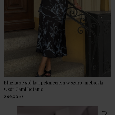
Bluzka ze stójką i pęknięciem w szaro-niebieski
wzór Cami Botanic
249,00 zł