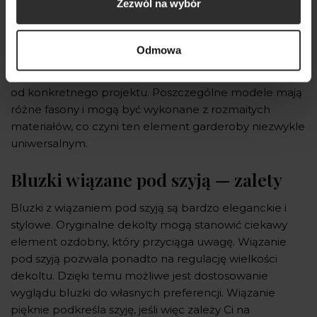
Zezwól na wybór
Bluzki wiązane pod szyją wyposażone są w elegancki
dekolt z dodatkowym wiązaniem na szyi. Może być
Odmowa
ono umieszczone centralnie, z boku, a czasem nawet
tworzyć kokardę lub ozdobny węzeł. Wszystko zależy
od konkretnego projektu. Poszczególne modele mają
różne fasony i mogą być wykonane z rozmaitych
materiałów, co czyni ten element garderoby niezwykle
uniwersalnym.
Bluzki wiązane pod szyją — zalety
Bluzki z wiązaniem pod szyją są bardzo eleganckie i
stylowe. Oryginalne dekolty mogą stanowić ciekawy
element ozdobny, który przyciąga uwagę. Wiązanie
pod szyją pozwala ponadto na regulację wielkości
dekoltu. Dzięki temu możliwe jest dostosowanie
wyglądu bluzki do własnych preferencji. Wiązanie
pięknie podkreśla szyję, jeśli więc zależy Ci na