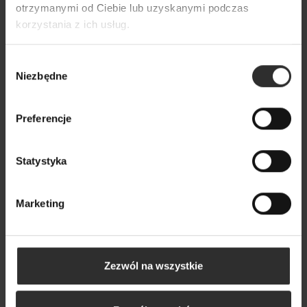
otrzymanymi od Ciebie lub uzyskanymi podczas
korzystania z ich usług.
Wybór
Niezbędne
zgody
Preferencje
Statystyka
Marketing
Kremowa Bluzka na długi rękaw z falbanami
Buenos Creme
339,00 zł
Zezwól na wszystkie