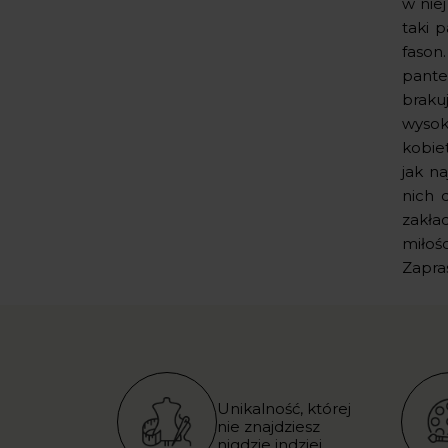
w nie
taki 
fason.
pante
braku
wysok
kobie
jak n
nich 
zakła
miłoś
Zapra
Unikalność, której
nie znajdziesz
nigdzie indziej