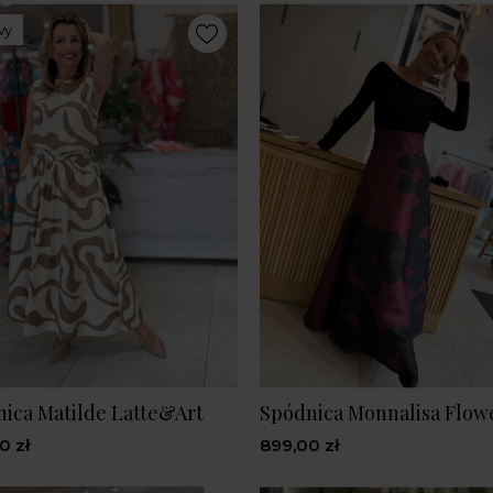
wy
ica Matilde Latte&Art
Spódnica Monnalisa Flow
0 zł
899,00 zł