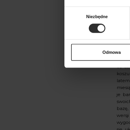
Wybór
Niezbędne
zgody
Wyd
pod
Odmowa
Spódn
co dz
koszu
latem,
miesi
je ba
swoic
bazę,
wersj
wygod
się u