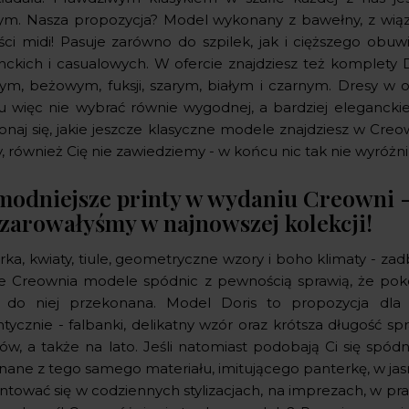
ym. Nasza propozycja? Model wykonany z bawełny, z wiąza
ści midi! Pasuje zarówno do szpilek, jak i cięższego obuwi
nckich i casualowych. W ofercie znajdziesz też komplety D
nym, beżowym, fuksji, szarym, białym i czarnym. Dresy w o
 więc nie wybrać równie wygodnej, a bardziej eleganckiej 
naj się, jakie jeszcze klasyczne modele znajdziesz w Creowni
, również Cię nie zawiedziemy - w końcu nic tak nie wyróżni
modniejsze printy w wydaniu Creowni - 
zarowałyśmy w najnowszej kolekcji!
rka, kwiaty, tiule, geometryczne wzory i boho klimaty - 
ie Creownia modele spódnic z pewnością sprawią, że pokoc
ś do niej przekonana. Model Doris to propozycja dla K
ycznie - falbanki, delikatny wzór oraz krótsza długość spr
ów, a także na lato. Jeśli natomiast podobają Ci się spódn
ane z tego samego materiału, imitującego panterkę, w jas
tować się w codziennych stylizacjach, na imprezach, w prac