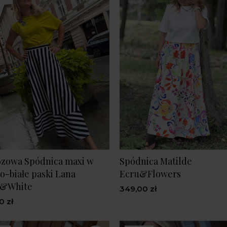
ozowa Spódnica maxi w
Spódnica Matilde
o-białe paski Lana
Ecru&Flowers
k&White
349,00 zł
0 zł