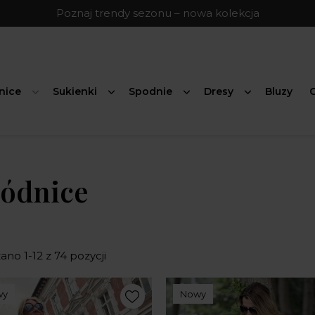
Poznaj trendy sezonu – nowa kolekcja
nice
Sukienki
Spodnie
Dresy
Bluzy
G
ódnice
no 1-12 z 74 pozycji
wy
Nowy