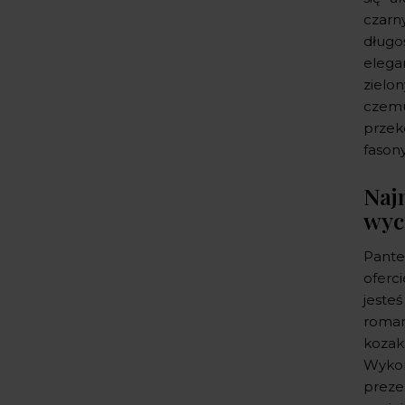
czarn
długo
elega
zielo
czemu
przeko
fasony
Naj
wyc
Pante
oferc
jeste
romant
kozak
Wykon
prezen