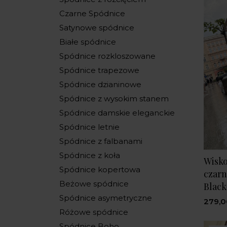
Czarne Spódnice
Satynowe spódnice
Białe spódnice
Spódnice rozkloszowane
Spódnice trapezowe
Spódnice dzianinowe
Spódnice z wysokim stanem
Spódnice damskie eleganckie
Spódnice letnie
Spódnice z falbanami
Spódnice z koła
Wisk
Spódnice kopertowa
czarn
Beżowe spódnice
Blac
Spódnice asymetryczne
279,0
Różowe spódnice
Spódnice Boho