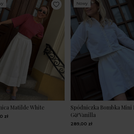
wy
Nowy
ica Matilde White
Spódniczka Bombka Mini 
G&Vanilla
0 zł
289,00 zł