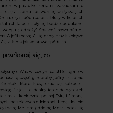
niem w pasie, kieszeniami i zakładkami, o
a, dzięki czemu sprawdzi się w stylizacjach
ressi, czyli spódnice oraz bluzy w kolorach
statnich latach stały się bardzo popularne,
wersji tej odzieży? Sprawdź naszą ofertę i
. A jeśli marzą Ci się printy oraz luźniejsze
 Cię z tłumu jak kolorowa spódnica!
przekonaj się, co
zadbałyśmy o Was w każdym calu! Dostępne w
hasz tę część garderoby, jeśli jeszcze nie
lientek, które lubią czuć się kobieco i
awiają, że jest to idealny fason do wysokich
ice maxi, koniecznie poznaj Evitę i Simonę!
nych, pastelowych odcieniach będą idealnie
y i wszędzie tam, gdzie będziesz chciała się