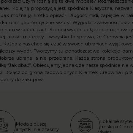
j pokazać! Czym różnią się te dwa modele? Rozmieszczeniem
panel. Kolejną propozycją jest spódnica Klasyczna, nazwa
 Jak można ją krótko opisać? Długość midi, zapięcie w talii, 
rka oraz geometryczne wzory! Wygoda, zwiewność oraz s
je nam w spódnicach. Szeroki wybór, połączenie najnowszy
iej jakości materiały - wszystko to sprawia, że Creownia 
t. Każda z nas chce się czuć w swoich ubraniach wyjątko
ajlepszy wybór. Tworzymy tu ponadczasowe kolekcje damski
dobrze ubrane, a nie przebrane. Każda strona produktow
dkę “Jak dbać”. Obiecujemy jednak, że nasze spódnice nie 
ci! Dołącz do grona zadowolonych Klientek Creownia i prze
szamy do zakupów!
Lokalnie szyte.
Moda z duszą
troską o Ciebie
artystki, nie z taśmy
świat