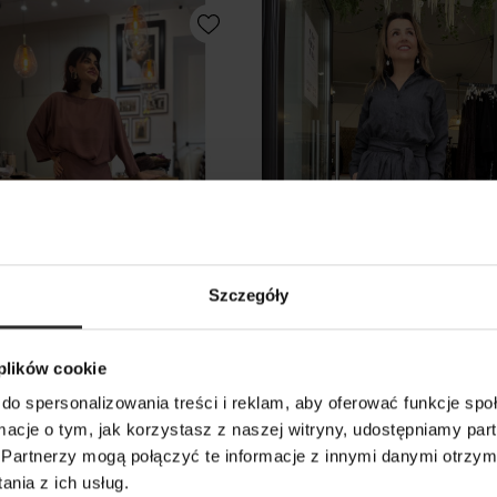
Szczegóły
 plików cookie
ica Soley Malaga
Spódnica Margo Metallic
do spersonalizowania treści i reklam, aby oferować funkcje sp
ormacje o tym, jak korzystasz z naszej witryny, udostępniamy p
0 zł
349,00 zł
Partnerzy mogą połączyć te informacje z innymi danymi otrzym
nia z ich usług.