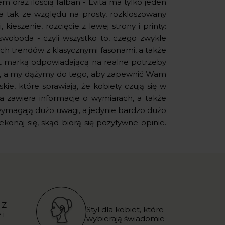
 oraz ilością falban - Evita ma tylko jeden
na tak ze względu na prosty, rozkloszowany
kieszenie, rozcięcie z lewej strony i printy:
woboda - czyli wszystko to, czego zwykle
ch trendów z klasycznymi fasonami, a także
jest marką odpowiadającą na realne potrzeby
wo, a my dążymy do tego, aby zapewnić Wam
e, które sprawiają, że kobiety czują się w
a zawiera informacje o wymiarach, a także
wymagają dużo uwagi, a jedynie bardzo dużo
konaj się, skąd biorą się pozytywne opinie.
 Z
Styl dla kobiet, które
 i
wybierają świadomie