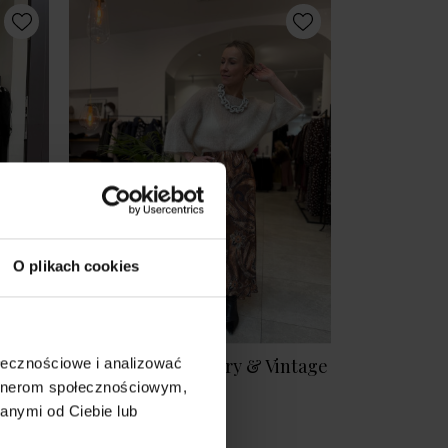
O plikach cookies
Spódnica Soley Story & Vintage
ołecznościowe i analizować
artnerom społecznościowym,
299,00 zł
anymi od Ciebie lub