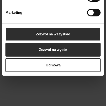
Marketing
Zezwól na wszystkie
Zezwól na wybór
Białe Spodnie Dresowe
Cekinowa Sukienk
Odmowa
bawełniane z szerokimi
subtelnym odkry
nogawkami New York White
Shine