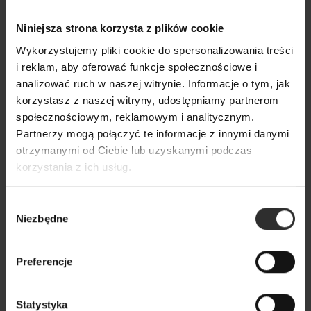
Czarna Wiskozowa Bluzka na
Czarna Wiskozowa
długi rękaw Cynthia Black
marszczeniem na 
Niniejsza strona korzysta z plików cookie
Black
179,00 zł
Wykorzystujemy pliki cookie do spersonalizowania treści
179,00 zł
i reklam, aby oferować funkcje społecznościowe i
analizować ruch w naszej witrynie. Informacje o tym, jak
korzystasz z naszej witryny, udostępniamy partnerom
Popularne produkty
społecznościowym, reklamowym i analitycznym.
Partnerzy mogą połączyć te informacje z innymi danymi
Wybrane dla Ciebie z sercem i charakterem
otrzymanymi od Ciebie lub uzyskanymi podczas
korzystania z ich usług.
Wszystkie produkty
Wybór
Niezbędne
zgody
Preferencje
Statystyka