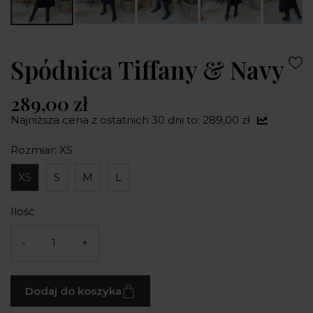
Spódnica Tiffany & Navy
289,00 zł
Najniższa cena z ostatnich 30 dni to: 289,00 zł
Rozmiar: XS
XS
S
M
L
Ilość
-
+
Dodaj do koszyka