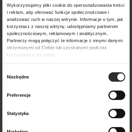
Wykorzystujemy pliki cookie do spersonalizowania treści
i reklam, aby oferować funkcje społecznościowe i
analizować ruch w naszej witrynie. Informacje o tym, jak
korzystasz z naszej witryny, udostępniamy partnerom
społecznościowym, reklamowym i analitycznym.
Partnerzy mogą połączyć te informacje z innymi danymi
otrzymanymi od Ciebie lub uzyskanymi podczas
korzystania z ich usług.
Wybór
Niezbędne
zgody
Preferencje
Sukienka Mediolan Green&Fuksja
Statystyka
449,00 zł
Marketing