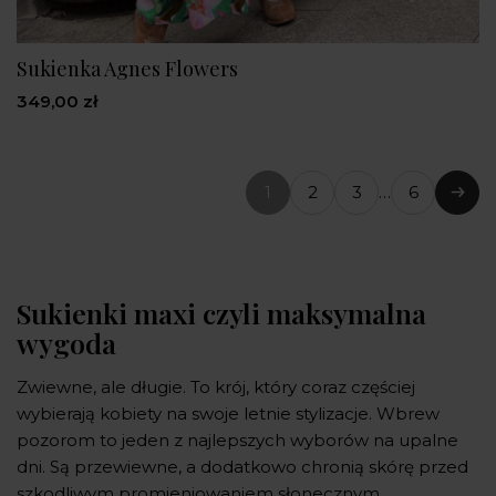
Sukienka Agnes Flowers
349,00 zł
1
2
3
…
6
(bieżąca
Nast
strona)
Sukienki maxi czyli maksymalna
wygoda
Zwiewne, ale długie. To krój, który coraz częściej
wybierają kobiety na swoje letnie stylizacje. Wbrew
pozorom to jeden z najlepszych wyborów na upalne
dni. Są przewiewne, a dodatkowo chronią skórę przed
szkodliwym promieniowaniem słonecznym.