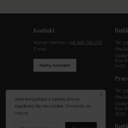
Kontakt
Buti
Numer telefonu:
+48 668 066 003
Tel.:
+4
E-mail:
Piła 6
Godzin
Pon-Pt
Pełny kontakt
14:00
Prac
Tel.:
+4
Piła 6
Jeśli korzystasz z naszej strony
Godzin
zgadzasz się na cookie.
Dowiedz się
Pon-Pt
więcej
.
13:00
Buti