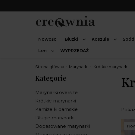
Nowości
Bluzki
Koszule
Spód
Len
WYPRZEDAŻ
Strona główna
Marynarki
Krótkie marynarki
Kategorie
Kr
Marynarki oversize
Krótkie marynarki
Kamizelki damskie
Pokaza
Długie marynarki
Dopasowane marynarki
No
Marynarki z wiązaniem