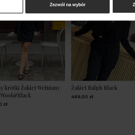
Zezwól na wybór
Z
y krótki Żakiet Wełniany
Żakiet Ralph Black
o Wool&Black
469,00 zł
0 zł