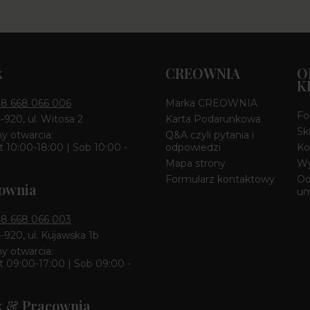
k
CREOWNIA
O
K
8 668 066 006
Marka CREOWNIA
Fo
4-920, ul. Witosa 2
Karta Podarunkowa
Sk
y otwarcia:
Q&A czyli pytania i
 10:00-18:00 | Sob 10:00 -
odpowiedzi
Ko
Mapa strony
Wy
Formularz kontaktowy
Od
ownia
u
8 668 066 003
4-920, ul. Kujawska 1b
y otwarcia:
 09:00-17:00 | Sob 09:00 -
k & Pracownia