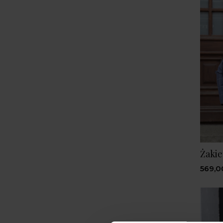
Żakie
569,0