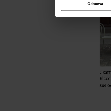
Odmowa
Czarn
Ricc
569,0