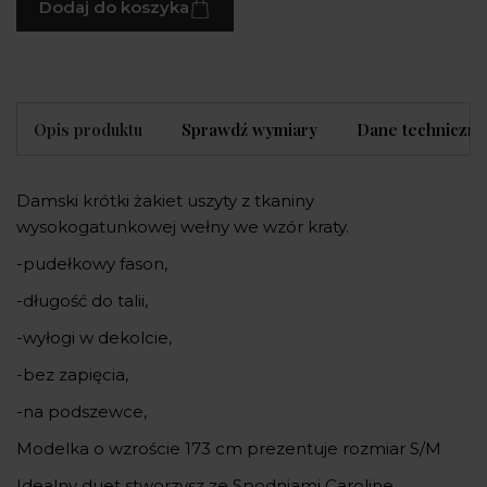
Dodaj do koszyka
Opis produktu
Sprawdź wymiary
Dane techniczne
Damski krótki żakiet uszyty z tkaniny
wysokogatunkowej wełny we wzór kraty.
-pudełkowy fason,
-długość do talii,
-wyłogi w dekolcie,
-bez zapięcia,
-na podszewce,
Modelka o wzroście 173 cm prezentuje rozmiar S/M
Idealny duet stworzysz ze Spodniami Caroline