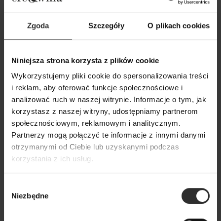
Zgoda
Szczegóły
O plikach cookies
Niniejsza strona korzysta z plików cookie
Wykorzystujemy pliki cookie do spersonalizowania treści
Wiskozowa Bluzka na długi
Białe Spodnie z s
i reklam, aby oferować funkcje społecznościowe i
rękaw w kolorze ecru Mery Ecru
nogawkami Carol
analizować ruch w naszej witrynie. Informacje o tym, jak
179,00 zł
319,00 zł
korzystasz z naszej witryny, udostępniamy partnerom
społecznościowym, reklamowym i analitycznym.
Partnerzy mogą połączyć te informacje z innymi danymi
otrzymanymi od Ciebie lub uzyskanymi podczas
Popularne produkty
korzystania z ich usług.
Wybrane dla Ciebie z sercem i charakterem
Wybór
Niezbędne
zgody
Wszystkie produkty