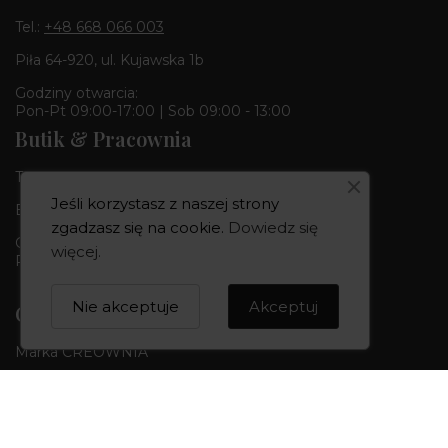
Tel.:
+48 668 066 003
Piła 64-920, ul. Kujawska 1b
Godziny otwarcia:
Pon-Pt 09:00-17:00 | Sob 09:00 - 13:00
Butik & Pracownia
Tel.:
+48 668 680 727
Jeśli korzystasz z naszej strony
Bydgoszcz 85-010, ul. Dworcowa 6
zgadzasz się na cookie.
Dowiedz się
Godziny otwarcia:
więcej
.
Pon-Pt 10:00-18:00 | Sob 10:00 - 14:00
Nie akceptuje
Akceptuj
CREOWNIA
Marka CREOWNIA
Karta Podarunkowa
Q&A czyli pytania i odpowiedzi