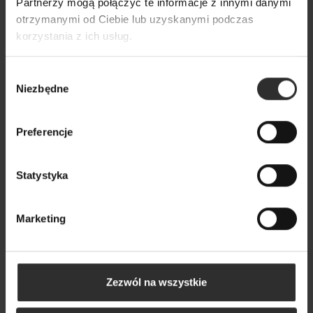
Partnerzy mogą połączyć te informacje z innymi danymi
otrzymanymi od Ciebie lub uzyskanymi podczas
korzystania z ich usług.
Wybór
Sukienka Długa z rękawkiem 3/4 Elen Flowers
Niezbędne
zgody
589,00 zł
Preferencje
Nowy
Statystyka
Marketing
Zezwól na wszystkie