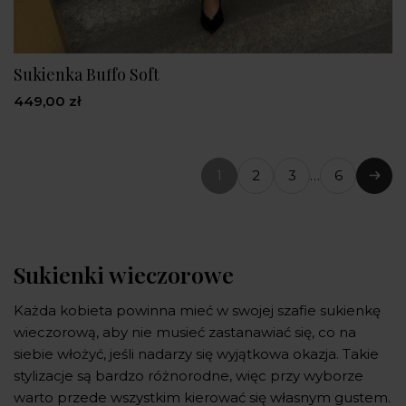
Sukienka Buffo Soft
449,00 zł
1
2
3
…
6
(bieżąca
Nast
strona)
Sukienki wieczorowe
Każda kobieta powinna mieć w swojej szafie sukienkę
wieczorową, aby nie musieć zastanawiać się, co na
siebie włożyć, jeśli nadarzy się wyjątkowa okazja. Takie
stylizacje są bardzo różnorodne, więc przy wyborze
warto przede wszystkim kierować się własnym gustem.