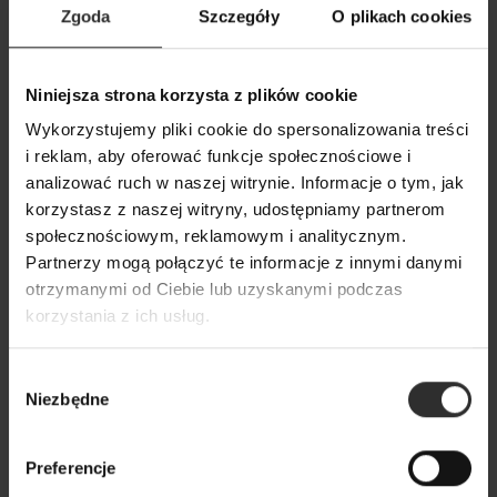
Zgoda
Szczegóły
O plikach cookies
Niniejsza strona korzysta z plików cookie
Biały Elegancki Żakiet taliowany
Białe Wdzianko be
z szerokim pasem White
raglanowym ręka
Wykorzystujemy pliki cookie do spersonalizowania treści
White
i reklam, aby oferować funkcje społecznościowe i
629,00 zł
analizować ruch w naszej witrynie. Informacje o tym, jak
339,00 zł
korzystasz z naszej witryny, udostępniamy partnerom
społecznościowym, reklamowym i analitycznym.
Partnerzy mogą połączyć te informacje z innymi danymi
Popularne produkty
otrzymanymi od Ciebie lub uzyskanymi podczas
korzystania z ich usług.
Wybrane dla Ciebie z sercem i charakterem
Wszystkie produkty
Wybór
Niezbędne
zgody
Preferencje
Nowy