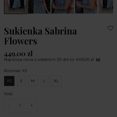
Sukienka Sabrina
Flowers
449,00 zł
Najniższa cena z ostatnich 30 dni to: 449,00 zł
Rozmiar: XS
XS
S
M
L
XL
Ilość
-
+