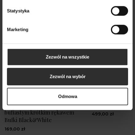
Statystyka
Marketing
Zezwól na wszystkie
Zezwól na wybór
Odmowa
Bluzka w biało-czarne paski z
Kurtka Maddy Fo
bufiastym krótkim rękawem
499,00 zł
Bufki Black&White
169,00 zł