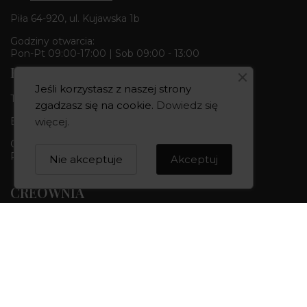
Piła 64-920, ul. Kujawska 1b
Godziny otwarcia:
Pon-Pt 09:00-17:00 | Sob 09:00 - 13:00
Butik & Pracownia
Jeśli korzystasz z naszej strony
Tel.:
+48 668 680 727
zgadzasz się na cookie.
Dowiedz się
Bydgoszcz 85-010, ul. Dworcowa 6
więcej
.
Godziny otwarcia:
Pon-Pt 10:00-18:00 | Sob 10:00 - 14:00
Nie akceptuje
Akceptuj
CREOWNIA
Marka CREOWNIA
Karta Podarunkowa
Q&A czyli pytania i odpowiedzi
Mapa strony