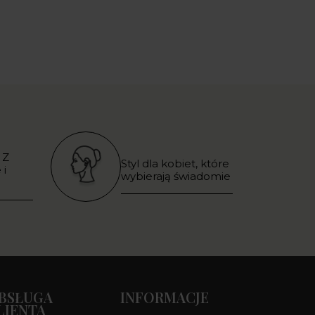
 Z
Styl dla kobiet, które
 i
wybierają świadomie
BSŁUGA
INFORMACJE
LIENTA