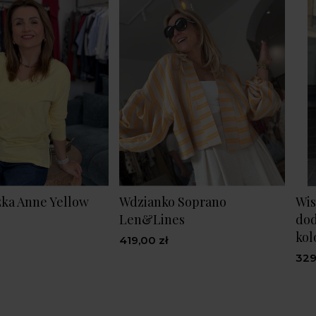
zka Anne Yellow
Wdzianko Soprano
Wis
Len&Lines
dod
kol
419,00 zł
329