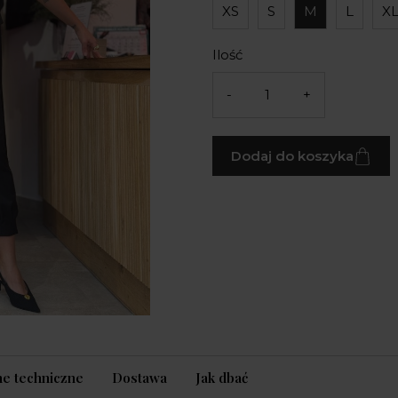
XS
S
M
L
X
Ilość
-
+
Dodaj do koszyka
e techniczne
Dostawa
Jak dbać