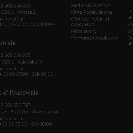
8 668 066 006
Marka CREOWNIA
Fo
4-920, ul. Witosa 2
Karta Podarunkowa
Sk
y otwarcia:
Q&A czyli pytania i
 10:00-18:00 | Sob 10:00 -
odpowiedzi
Ko
Mapa strony
Wy
Formularz kontaktowy
Od
ownia
u
8 668 066 003
4-920, ul. Kujawska 1b
y otwarcia:
 09:00-17:00 | Sob 09:00 -
k & Pracownia
8 668 680 727
zcz 85-010, ul. Dworcowa 6
y otwarcia:
 10:00-18:00 | Sob 10:00 -