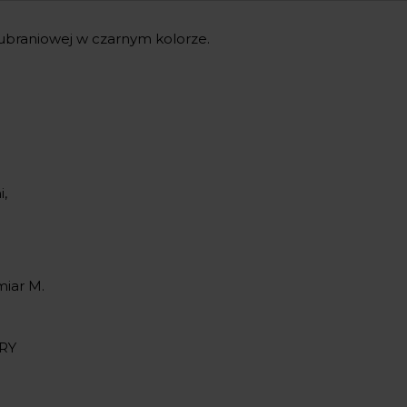
 ubraniowej w czarnym kolorze.
,
miar M.
RY