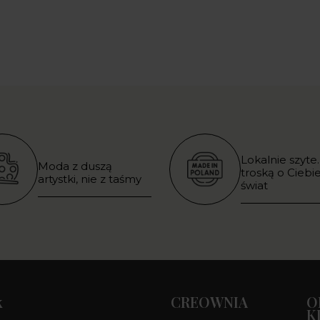
Lokalnie szyte.
Moda z duszą
troską o Ciebie
artystki, nie z taśmy
świat
k
CREOWNIA
O
K