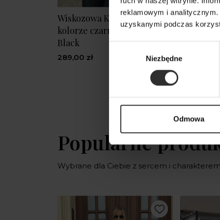
ruch w naszej witrynie. Inf
reklamowym i analitycznym. 
Wiskozowa Kamizelka w
Czarna B
uzyskanymi podczas korzysta
kolorze czarnym Olena
ściągnięc
Black
rękawem 
Wybór
289,00 zł
279,00 zł
Niezbędne
zgody
Odmowa
Popularne produ
Wybrane dla Ciebie z sercem i charaktere