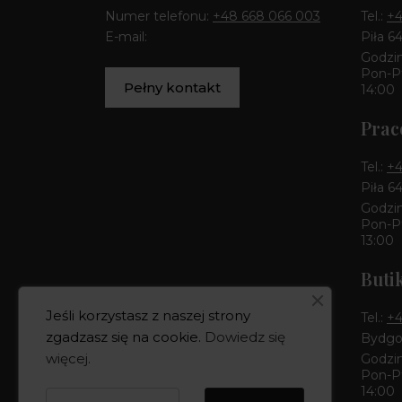
Numer telefonu:
+48 668 066 003
Tel.:
+4
E-mail:
Piła 6
Godzin
Pon-Pt
Pełny kontakt
14:00
Prac
Tel.:
+4
Piła 6
Godzin
Pon-Pt
13:00
Buti
Jeśli korzystasz z naszej strony
Tel.:
+4
zgadzasz się na cookie.
Dowiedz się
Bydgos
więcej
.
Godzin
Pon-Pt
14:00