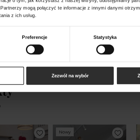
ormacje o tym, jak korzystasz z naszej witryny, udostępniamy p
Partnerzy mogą połączyć te informacje z innymi danymi otrzym
luzka z wiązanym
nia z ich usług.
iem i długim
Bethany Black
Preferencje
Statystyka
Zezwól na wybór
Z
kty
m
Nowy