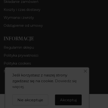
Składanie zamówień
Koszty i czas dostawy
Wymiana i zwroty
Odstąpienie od umowy
INFORMACJE
Regulamin sklepu
Polityka prywatności
Polityka cookies
Moje konto
Jeśli korzystasz z naszej strony
zgadzasz się na cookie.
Dowiedz się
więcej
.
Copyright 2026
Nie akceptuje
Akceptuj
Created by