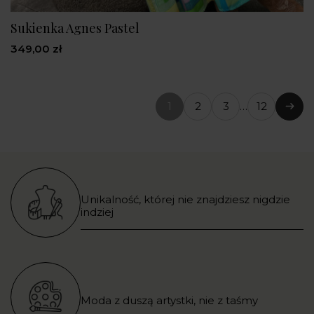
Sukienka Agnes Pastel
349,00 zł
1
2
3
…
12
(bieżąca
Nast
strona)
Unikalność, której nie znajdziesz nigdzie
indziej
Moda z duszą artystki, nie z taśmy