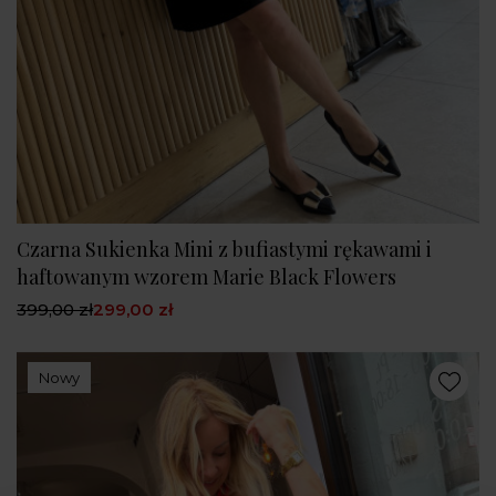
Czarna Sukienka Mini z bufiastymi rękawami i
haftowanym wzorem Marie Black Flowers
399,00 zł
299,00 zł
Nowy