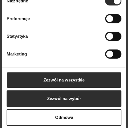
Sukienka Agnes Costa Rosa
Niezbędne
zgody
349,00 zł
Preferencje
Nowy
Statystyka
Marketing
Zezwól na wszystkie
Zezwól na wybór
Odmowa