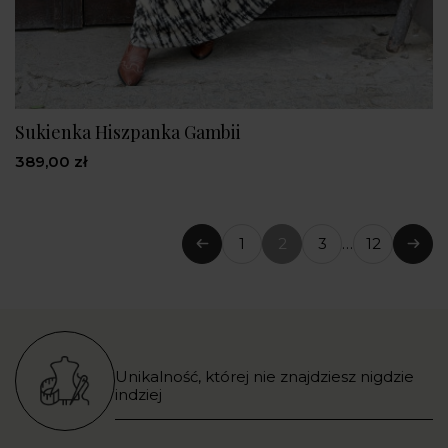
Sukienka Hiszpanka Gambii
389,00 zł
1
2
3
…
12
Poprzedni
(bieżąca
Nast
strona)
Unikalność, której nie znajdziesz nigdzie
indziej