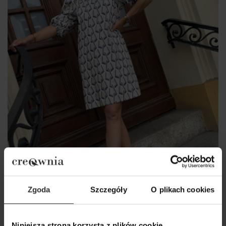
Zgoda
Szczegóły
O plikach cookies
Niniejsza strona korzysta z plików cookie