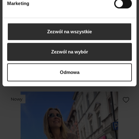
Marketing
Zezwól na wszystkie
Zezwól na wybór
Sukienka Alexandra Colors
Odmowa
449,00 zł
Nowy