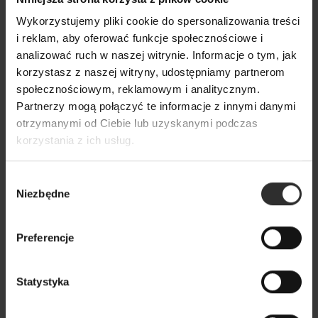
Wzorzysta Sukienka Mini z bufiastymi rękawami i
geometrycznym wzorem Marie Geo
Wykorzystujemy pliki cookie do spersonalizowania treści
i reklam, aby oferować funkcje społecznościowe i
369,00 zł
analizować ruch w naszej witrynie. Informacje o tym, jak
korzystasz z naszej witryny, udostępniamy partnerom
Nowy
społecznościowym, reklamowym i analitycznym.
Partnerzy mogą połączyć te informacje z innymi danymi
otrzymanymi od Ciebie lub uzyskanymi podczas
korzystania z ich usług.
Wybór
Niezbędne
zgody
Preferencje
Statystyka