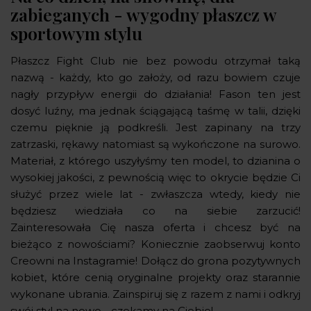
zabieganych - wygodny płaszcz w
sportowym stylu
Płaszcz Fight Club nie bez powodu otrzymał taką
nazwą - każdy, kto go założy, od razu bowiem czuje
nagły przypływ energii do działania! Fason ten jest
dosyć luźny, ma jednak ściągającą taśmę w talii, dzięki
czemu pięknie ją podkreśli. Jest zapinany na trzy
zatrzaski, rękawy natomiast są wykończone na surowo.
Materiał, z którego uszyłyśmy ten model, to dzianina o
wysokiej jakości, z pewnością więc to okrycie będzie Ci
służyć przez wiele lat - zwłaszcza wtedy, kiedy nie
będziesz wiedziała co na siebie zarzucić!
Zainteresowała Cię nasza oferta i chcesz być na
bieżąco z nowościami? Koniecznie zaobserwuj konto
Creowni na Instagramie! Dołącz do grona pozytywnych
kobiet, które cenią oryginalne projekty oraz starannie
wykonane ubrania. Zainspiruj się z razem z nami i odkryj
swój styl na nowo - czekamy na Ciebie!