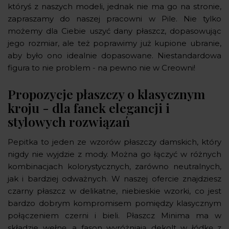
któryś z naszych modeli, jednak nie ma go na stronie,
zapraszamy do naszej pracowni w Pile. Nie tylko
możemy dla Ciebie uszyć dany płaszcz, dopasowując
jego rozmiar, ale też poprawimy już kupione ubranie,
aby było ono idealnie dopasowane. Niestandardowa
figura to nie problem - na pewno nie w Creowni!
Propozycje płaszczy o klasycznym
kroju - dla fanek elegancji i
stylowych rozwiązań
Pepitka to jeden ze wzorów płaszczy damskich, który
nigdy nie wyjdzie z mody. Można go łączyć w różnych
kombinacjach kolorystycznych, zarówno neutralnych,
jak i bardziej odważnych. W naszej ofercie znajdziesz
czarny płaszcz w delikatne, niebieskie wzorki, co jest
bardzo dobrym kompromisem pomiędzy klasycznym
połączeniem czerni i bieli. Płaszcz Minima ma w
składzie wełnę, a fason wyróżniają dekolt w łódkę z