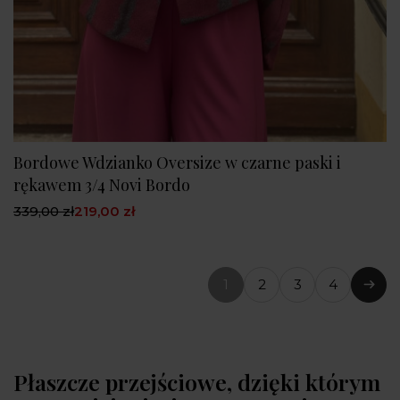
Bordowe Wdzianko Oversize w czarne paski i
rękawem 3/4 Novi Bordo
339,00 zł
219,00 zł
1
2
3
4
(bieżąca
Nast
strona)
Płaszcze przejściowe, dzięki którym