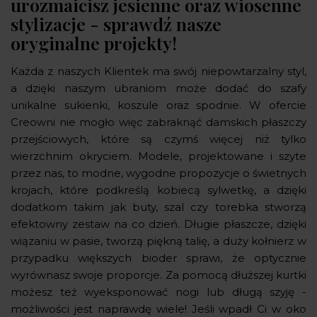
urozmaicisz jesienne oraz wiosenne
stylizacje - sprawdź nasze
oryginalne projekty!
Każda z naszych Klientek ma swój niepowtarzalny styl,
a dzięki naszym ubraniom może dodać do szafy
unikalne sukienki, koszule oraz spodnie. W ofercie
Creowni nie mogło więc zabraknąć damskich płaszczy
przejściowych, które są czymś więcej niż tylko
wierzchnim okryciem. Modele, projektowane i szyte
przez nas, to modne, wygodne propozycje o świetnych
krojach, które podkreślą kobiecą sylwetkę, a dzięki
dodatkom takim jak buty, szal czy torebka stworzą
efektowny zestaw na co dzień. Długie płaszcze, dzięki
wiązaniu w pasie, tworzą piękną talię, a duży kołnierz w
przypadku większych bioder sprawi, że optycznie
wyrównasz swoje proporcje. Za pomocą dłuższej kurtki
możesz też wyeksponować nogi lub długą szyję -
możliwości jest naprawdę wiele! Jeśli wpadł Ci w oko