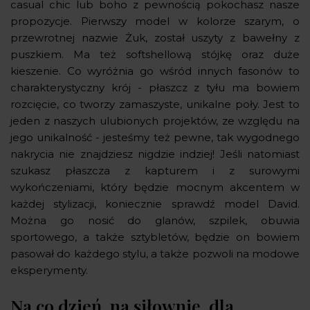
casual chic lub boho z pewnością pokochasz nasze
propozycje. Pierwszy model w kolorze szarym, o
przewrotnej nazwie Żuk, został uszyty z bawełny z
puszkiem. Ma też softshellową stójkę oraz duże
kieszenie. Co wyróżnia go wśród innych fasonów to
charakterystyczny krój - płaszcz z tyłu ma bowiem
rozcięcie, co tworzy zamaszyste, unikalne poły. Jest to
jeden z naszych ulubionych projektów, ze względu na
jego unikalność - jesteśmy też pewne, tak wygodnego
nakrycia nie znajdziesz nigdzie indziej! Jeśli natomiast
szukasz płaszcza z kapturem i z surowymi
wykończeniami, który będzie mocnym akcentem w
każdej stylizacji, koniecznie sprawdź model David.
Można go nosić do glanów, szpilek, obuwia
sportowego, a także sztybletów, będzie on bowiem
pasował do każdego stylu, a także pozwoli na modowe
eksperymenty.
Na co dzień, na siłownię, dla