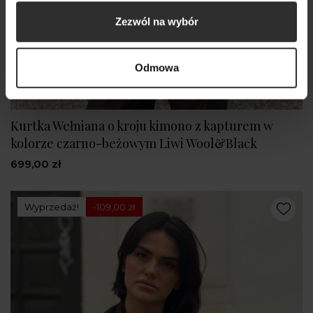
Zezwól na wybór
Odmowa
Kurtka Wełniana o kroju kimono z kapturem w
kolorze czarno-beżowym Liwi Wool&Black
699,00 zł
Wyprzedaż!
-109,00 zł