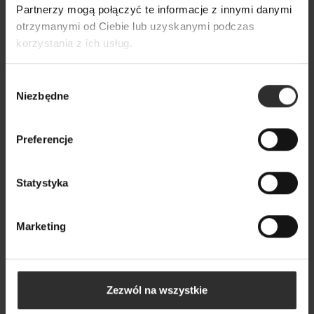
699,00 zł
Partnerzy mogą połączyć te informacje z innymi danymi
otrzymanymi od Ciebie lub uzyskanymi podczas
korzystania z ich usług.
Wybór
Niezbędne
zgody
Preferencje
Statystyka
Marketing
Zezwól na wszystkie