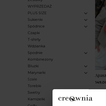
WYPRZEDAŻ
PLUS SIZE
Sukienki
Spódnice
Czapki
T-shirty
Wdzianka
Spodnie
Kombinezony
Bluzki
Marynarki
Apas
Szale
149,00
Torebki
Swetry
Kamizelki
Golfy