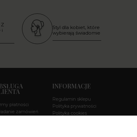
 Z
Styl dla kobiet, które
 i
wybierają świadomie
BSŁUGA
INFORMACJE
LIENTA
Regulamin sklepu
rmy płatności
Polityka prywatności
ładanie zamówień
Polityka cookies
szty i czas dostawy
Moje konto
miana i zwroty
stąpienie od