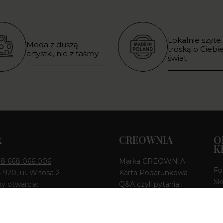
Lokalnie szyte.
Moda z duszą
troską o Ciebie
artystki, nie z taśmy
świat
k
CREOWNIA
O
K
8 668 066 006
Marka CREOWNIA
Fo
4-920, ul. Witosa 2
Karta Podarunkowa
Sk
y otwarcia:
Q&A czyli pytania i
 10:00-18:00 | Sob 10:00 -
odpowiedzi
Ko
Mapa strony
Wy
Formularz kontaktowy
Od