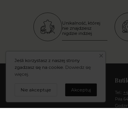
Unikalność, której
nie znajdziesz
nigdzie indziej
Jeśli korzystasz z naszej strony
zgadzasz się na cookie.
Dowiedz się
więcej
.
Kontakt
Buti
Nie akceptuje
Akceptuj
Numer telefonu:
+48 668 066 003
Tel.:
+4
E-mail:
Piła 6
Godzin
Pon-Pt
Pełny kontakt
14:00