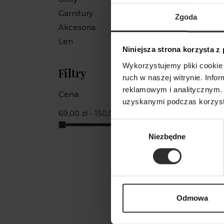
Garnitury
Zgoda
Akcesoria
Len
Niniejsza strona korzysta z
Wykorzystujemy pliki cookie 
Filtry
ruch w naszej witrynie. Inf
reklamowym i analitycznym. 
Cena
uzyskanymi podczas korzysta
69,00 zł - 150,00 zł
Wybór
Niezbędne
zgody
Odmowa