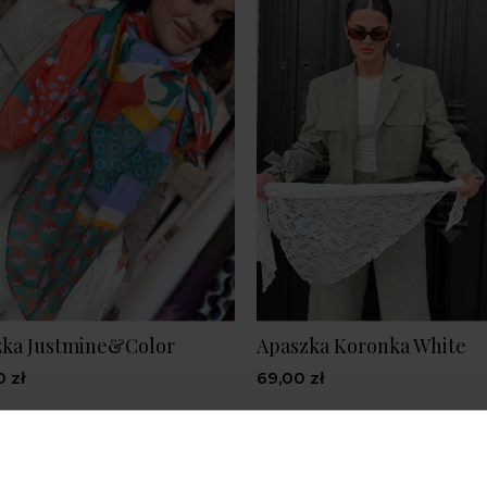
zka Justmine&Color
Apaszka Koronka White
 zł
69,00 zł