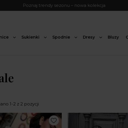
Poznaj trendy sezonu – nowa kolekcja
nice
Sukienki
Spodnie
Dresy
Bluzy
G
ale
no 1-2 z 2 pozycji