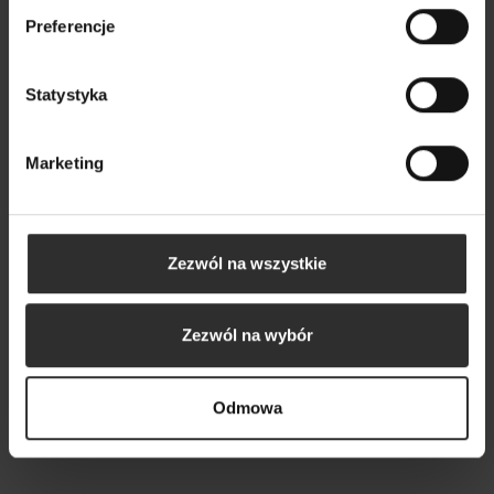
Preferencje
Torba Shopper Creo&Navy
189,00 zł
Statystyka
Marketing
Zezwól na wszystkie
Zezwól na wybór
Odmowa