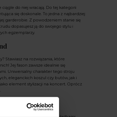
 ciągle do niej wracają. Do tej kategorii
ująca się doskonale. To jedna z najbardziej
jej garderobie. Z powodzeniem stanie się
trudu dopasujesz ją do swojego stylu i
owych egzemplarzy.
end
y? Stawiasz na rozwiązania, które
ich! Jej fason zawsze idealnie się
i. Uniwersalny charakter tego stroju
ch, eleganckich koszul czy butów, jak i
jako element stylizacji na koncert. Oprócz
.
ych sposobów. Spódniczka z zakładkami