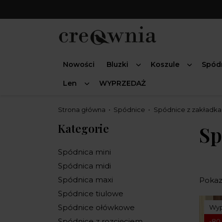
Nowości
Bluzki
Koszule
Spód
Len
WYPRZEDAŻ
Strona główna
Spódnice
Spódnice z zakładka
Kategorie
Sp
Spódnica mini
Spódnica midi
Spódnica maxi
Pokaza
Spódnice tiulowe
Spódnice ołówkowe
Wyp
Spódnice z rozcięciem
-80,