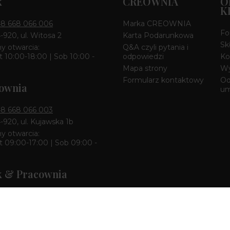
k
CREOWNIA
O
K
8 668 066 006
Marka CREOWNIA
Fo
4-920, ul. Witosa 2
Karta Podarunkowa
Sk
y otwarcia:
Q&A czyli pytania i
 10:00-18:00 | Sob 10:00 -
odpowiedzi
Ko
Mapa strony
Wy
Formularz kontaktowy
Od
ownia
u
8 668 066 003
4-920, ul. Kujawska 1b
y otwarcia:
 09:00-17:00 | Sob 09:00 -
k & Pracownia
8 668 680 727
zcz 85-010, ul. Dworcowa 6
y otwarcia:
 10:00-18:00 | Sob 10:00 -