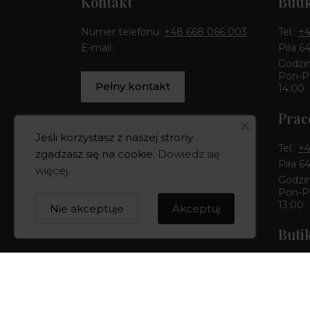
Kontakt
Buti
Numer telefonu:
+48 668 066 003
Tel.:
+4
E-mail:
Piła 6
Godzin
Pon-Pt
Pełny kontakt
14:00
Prac
Jeśli korzystasz z naszej strony
Tel.:
+4
zgadzasz się na cookie.
Dowiedz się
Piła 6
więcej
.
Godzin
Pon-Pt
13:00
Nie akceptuje
Akceptuj
Buti
Tel.:
+4
Bydgos
Godzin
Pon-Pt