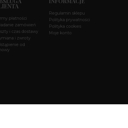
BSŁUGA
INFORMACJE
LIENTA
Regulamin sklepu
rmy płatności
Polityka prywatności
ładanie zamówień
Polityka cookies
szty i czas dostawy
Moje konto
miana i zwroty
stąpienie od
mowy