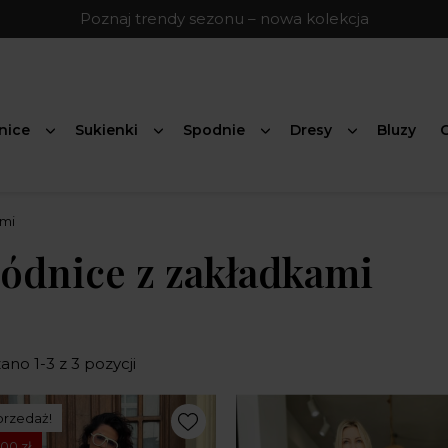
Poznaj trendy sezonu – nowa kolekcja
nice
Sukienki
Spodnie
Dresy
Bluzy
G
mi
ódnice z zakładkami
no 1-3 z 3 pozycji
rzedaż!
00 zł