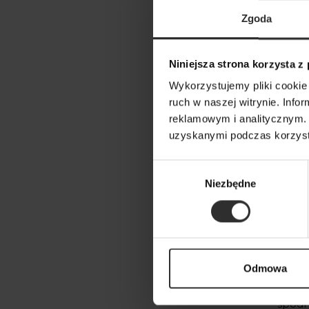
świet
Zgoda
obcas
temu 
Niniejsza strona korzysta z
komple
Wykorzystujemy pliki cookie 
Gdz
ruch w naszej witrynie. Inf
reklamowym i analitycznym. 
W jaki
uzyskanymi podczas korzysta
powodz
Zakła
Wybór
Niezbędne
także
zgody
spódni
efekt,
Spó
Odmowa
Nasza 
spódni