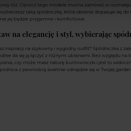
lowy róż. Oprócz tego modele można zamówić w rozmaitych
wybierzesz taką spódniczkę, która idealnie dopasuje się do Ci
nie jej będzie przyjemne i komfortowe.
taw na elegancję i styl, wybierając spó
sz inspiracji na szykowny i wygodny outfit? Spódniczka z za
nie da się ją łączyć z różnymi ubraniami. Bez względu na to
ązania, czy może masz naturę buntowniczki i jest to widocz
spódnica z pewnością świetnie odnajdzie się w Twojej garder