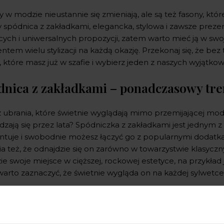
 w modzie nieustannie się zmieniają, ale są też fasony, które
 spódnica z zakładkami, elegancka, stylowa i zawsze prezent
cych i uniwersalnych propozycji, zatem warto mieć ją w swo
tem wielu stylizacji na każdą okazję. Przekonaj się, że bez 
, które masz już w szafie i wybierz jeden z naszych wyjątk
dnica z zakładkami – ponadczasowy tr
z ubrania, które świetnie wyglądają mimo przemijającej mod
zają się przez lata? Spódniczka z zakładkami jest jednym z n
ntuje i swobodnie możesz łączyć go z popularnymi dodatkam
a też, że odnajdzie się on zarówno w towarzystwie klasyczny
ie swoje miejsce w cięższej, rockowej estetyce, na przykład 
warto zaznaczyć, że świetnie wygląda on na każdej sylwetce
czego pasuje spódnica z zakładkami?
 zauważyć, że takie stroje można stylizować na wiele różn