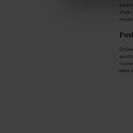
paste
trudu 
nosze
Pos
Szuka
swobod
rozwi
taka 