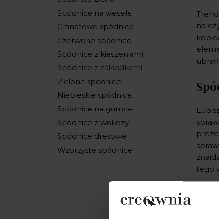
Spódnice na wesele
Trendy
należy
Granatowe spódnice
kobie
Czerwone spódnice
elemen
Spódnice z kieszeniami
ubrań
Spódnice z zakładkami
Zielone spódnice
Spó
Niebieskie spódnice
Spódnice na gumce
Lubis
sprawd
Spódnice z wiskozy
preze
Spódnice dresowe
sprawi
Wzorzyste spódnice
znajdz
tego 
Do 
Warto