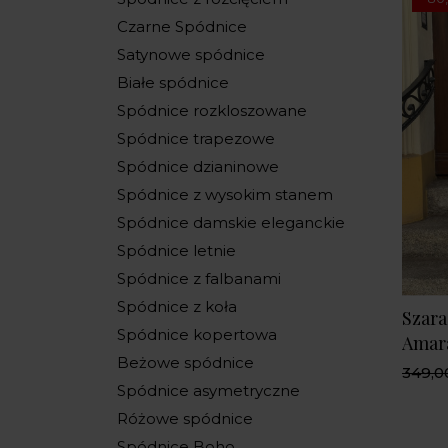
Czarne Spódnice
Satynowe spódnice
Białe spódnice
Spódnice rozkloszowane
Spódnice trapezowe
Spódnice dzianinowe
Spódnice z wysokim stanem
Spódnice damskie eleganckie
Spódnice letnie
Spódnice z falbanami
Spódnice z koła
Szara
Spódnice kopertowa
Amar
Beżowe spódnice
349,00
Spódnice asymetryczne
Różowe spódnice
Spódnice Boho