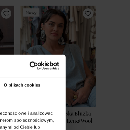
Nowy
O plikach cookies
Dwustronna niebieska Bluzka
ołecznościowe i analizować
bez rękawów Blues Len&Wool
artnerom społecznościowym,
Blue
anymi od Ciebie lub