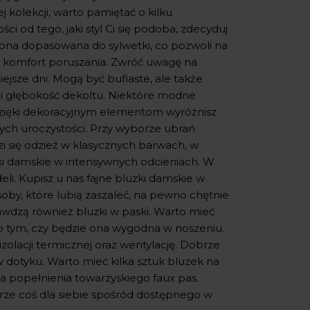
 kolekcji, warto pamiętać o kilku
i od tego, jaki styl Ci się podoba, zdecyduj
yć ona dopasowana do sylwetki, co pozwoli na
en komfort poruszania. Zwróć uwagę na
ejsze dni. Mogą być bufiaste, ale także
łt i głębokość dekoltu. Niektóre modne
. Dzięki dekoracyjnym elementom wyróżnisz
wych uroczystości. Przy wyborze ubrań
zi się odzież w klasycznych barwach, w
ki damskie w intensywnych odcieniach. W
li. Kupisz u nas fajne bluzki damskie w
Osoby, które lubią zaszaleć, na pewno chętnie
wdzą również bluzki w paski. Warto mieć
o tym, czy będzie ona wygodna w noszeniu.
 izolacji termicznej oraz wentylację. Dobrze
w dotyku. Warto mieć kilka sztuk bluzek na
a popełnienia towarzyskiego faux pas.
ze coś dla siebie spośród dostępnego w