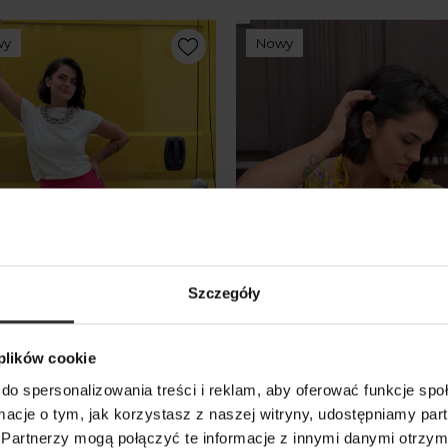
wy
Nowy
Szczegóły
 plików cookie
niany T-shirt Cleo Ecru
Bluzka Fleur Flowers
do spersonalizowania treści i reklam, aby oferować funkcje sp
ormacje o tym, jak korzystasz z naszej witryny, udostępniamy p
 zł
249,00 zł
Partnerzy mogą połączyć te informacje z innymi danymi otrzym