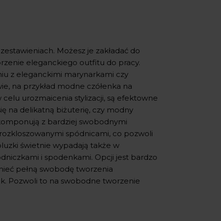
 zestawieniach. Możesz je zakładać do
rzenie eleganckiego outfitu do pracy.
niu z eleganckimi marynarkami czy
wie, na przykład modne czółenka na
elu urozmaicenia stylizacji, są efektowne
ę na delikatną biżuterię, czy modny
ę komponują z bardziej swobodnymi
, rozkloszowanymi spódnicami, co pozwoli
luzki świetnie wypadają także w
ódniczkami i spodenkami. Opcji jest bardzo
mieć pełną swobodę tworzenia
zek. Pozwoli to na swobodne tworzenie