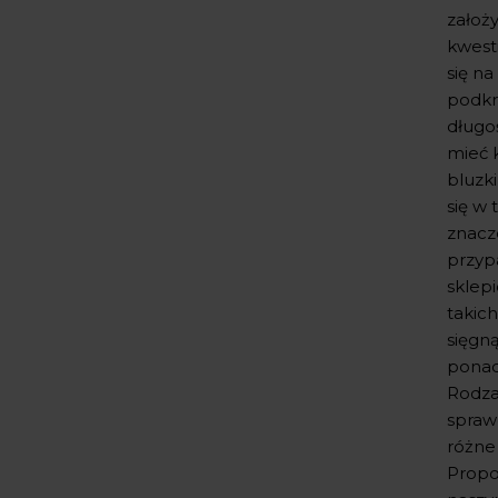
założy
kwesti
się na
podkr
długoś
mieć k
bluzk
się w
znacz
przyp
sklep
takich
sięgn
ponad
Rodzaj
spraw
różne
Propo