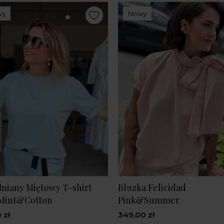
wy
Nowy
niany Miętowy T-shirt
Bluzka Felicidad
 Mint&Cotton
Pink&Summer
 zł
349,00 zł