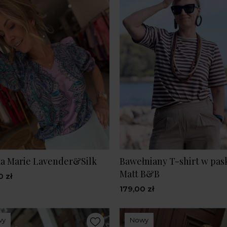
a Marie Lavender&Silk
Bawełniany T-shirt w pas
Matt B&B
0 zł
179,00 zł
wy
Nowy