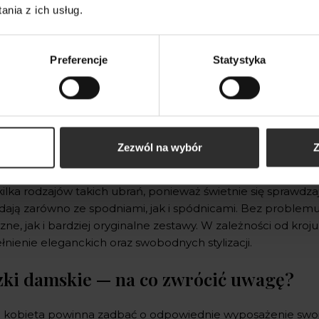
nia z ich usług.
Preferencje
Statystyka
 kobiet interesuje się modą i chce dobrze wyglądać w każde
Zezwól na wybór
Z
wych stylizacji, warto wyposażyć się w różnorodne części 
tów stroju, o których nie należy zapominać kompletując zawa
kilka rodzajów takich ubrań, ponieważ świetnie się sprawdz
dają zarówno ze spodniami, jak i spódnicami. Bez problemu
zne, jak i bardziej oryginalne zestawy. W zależności od kr
łnienie eleganckich oraz swobodnych stylizacji.
zki damskie — na co zwrócić uwagę?
 kobieta powinna zadbać o odpowiednie wyposażenie swojej