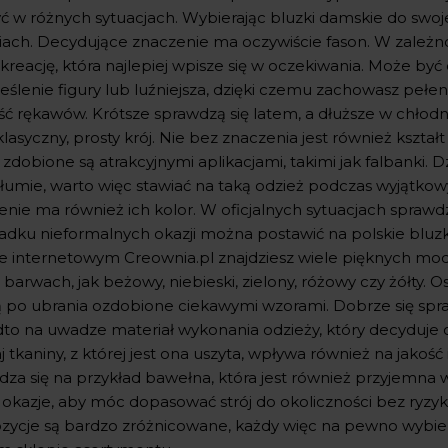
ć w różnych sytuacjach. Wybierając bluzki damskie do swojej
ach. Decydujące znaczenie ma oczywiście fason. W zależnośc
 kreację, która najlepiej wpisze się w oczekiwania. Może b
eślenie figury lub luźniejsza, dzięki czemu zachowasz peł
ć rękawów. Krótsze sprawdzą się latem, a dłuższe w chłodni
lasyczny, prosty krój. Nie bez znaczenia jest również kszta
i zdobione są atrakcyjnymi aplikacjami, takimi jak falbanki
 tłumie, warto więc stawiać na taką odzież podczas wyjątko
enie ma również ich kolor. W oficjalnych sytuacjach sprawd
adku nieformalnych okazji można postawić na polskie bluz
ie internetowym Creownia.pl znajdziesz wiele pięknych mode
 barwach, jak beżowy, niebieski, zielony, różowy czy żółty. 
ą po ubrania ozdobione ciekawymi wzorami. Dobrze się spra
to na uwadze materiał wykonania odzieży, który decyduje 
 tkaniny, z której jest ona uszyta, wpływa również na jakość
dza się na przykład bawełna, która jest również przyjemna 
 okazje, aby móc dopasować strój do okoliczności bez ryzyk
zycje są bardzo zróżnicowane, każdy więc na pewno wybier