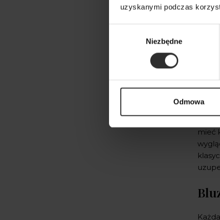
Bluzki z dzianiny
(63)
uzyskanymi podczas korzysta
Bluzki ze stójką
(1)
Bluzki z falbankami
(11)
Wybór
Bluzki z odkrytymi plecami
(10)
Niezbędne
zgody
Bluzki z wiskozy
(66)
Bluzki z wiązaniem pod szyją
(6)
Bluzki świąteczne
(32)
Czarne bluzki
(31)
Wiele
Eleganckie bluzki damskie
Odmowa
cieka
wieczorowe
(9)
elemen
Wzorzyste bluzki damskie
(4)
mieć 
wyglą
klasyc
uzupe
Blu
Każda