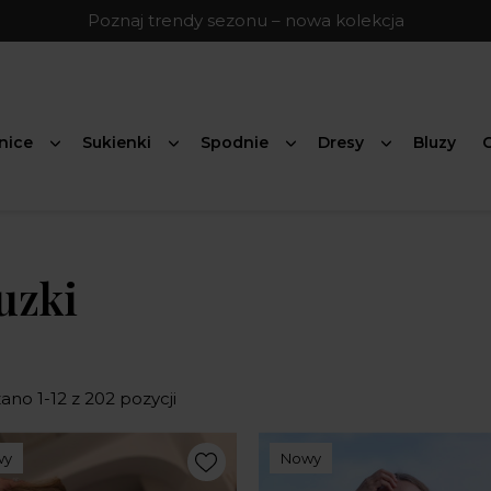
Poznaj trendy sezonu – nowa kolekcja
nice
Sukienki
Spodnie
Dresy
Bluzy
G
uzki
no 1-12 z 202 pozycji
wy
Nowy