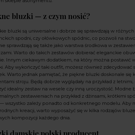
m sklepie asortymentu.
kne bluzki — z czym nosić?
ie bluzki są uniwersalne i dobrze się sprawdzają w różnych
nckich spodni, czy ołówkowych spódnic, co pozwoli na stwo
nie sprawdzają się także jako warstwa środkowa w zestawie
czami. Warto do takich zestawów dobierać eleganckie obu
ie. Innym ciekawym dodatkiem, na który można postawić w c
ki. Aby wykończyć taki outfit, możesz również zdecydować si
ek. Warto jednak pamiętać, że piękne bluzki doskonale si
ntami stroju. Będą dobrze wyglądały na przykład z letnimi
zyć idealny zestaw na wesele czy inną uroczystość. Modne b
rmalnych zestawieniach na przykład z dżinsami, krótkimi sp
 — wszystko zależy ponadto od konkretnego modelu. Aby 
rodnych kreacji, warto wyposażyć się w kilka rodzajów blu
wych kompozycji każdego dnia.
zki damskie polski producent