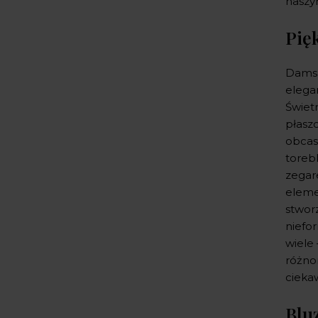
naszy
Pię
Damsk
elega
Świet
płasz
obcas
toreb
zegar
eleme
stwor
niefo
wiele
różno
cieka
Blu