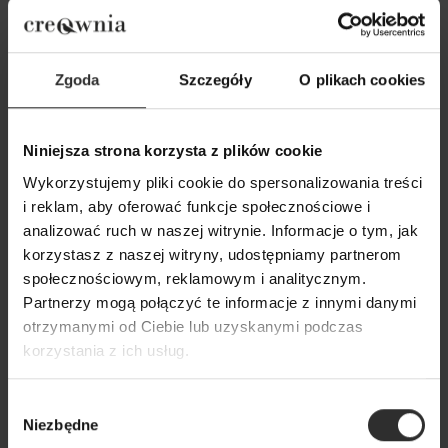
Zgoda
Szczegóły
O plikach cookies
Niniejsza strona korzysta z plików cookie
Wykorzystujemy pliki cookie do spersonalizowania treści
i reklam, aby oferować funkcje społecznościowe i
Czarne Spodnie garniturowe
Szerokie Spodnie
analizować ruch w naszej witrynie. Informacje o tym, jak
damskie z szerokimi nogawkami
czarnym z ozdobn
korzystasz z naszej witryny, udostępniamy partnerom
Black&Crown
Paris Maxi Black
społecznościowym, reklamowym i analitycznym.
289,00 zł
319,00 zł
Partnerzy mogą połączyć te informacje z innymi danymi
otrzymanymi od Ciebie lub uzyskanymi podczas
korzystania z ich usług.
Popularne produkty
Wybór
Niezbędne
zgody
Wybrane dla Ciebie z sercem i charakterem