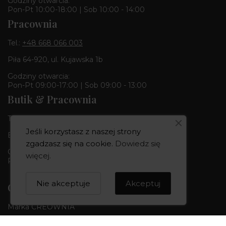
Godziny otwarcia:
Pon-Pt 10:00-18:00 | Sob 10:00 - 14:00
Pracownia
Tel.:
+48 668 066 003
Piła 64-920, ul. Kujawska 1b
Godziny otwarcia:
Pon-Pt 09:00-17:00 | Sob 09:00 - 13:00
Butik & Pracownia
Tel.:
+48 668 680 727
Jeśli korzystasz z naszej strony
Bydgoszcz 85-010, ul. Dworcowa 6
zgadzasz się na cookie.
Dowiedz się
Godziny otwarcia:
więcej
.
Pon-Pt 10:00-18:00 | Sob 10:00 - 14:00
Nie akceptuje
Akceptuj
CREOWNIA
Marka CREOWNIA
Karta Podarunkowa