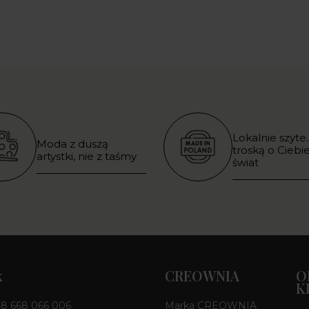
Lokalnie szyte.
Moda z duszą
troską o Ciebie
artystki, nie z taśmy
świat
k
CREOWNIA
O
K
8 668 066 006
Marka CREOWNIA