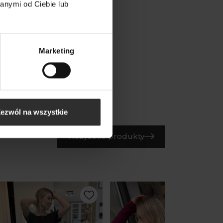
rna Koszula oversize
anymi od Ciebie lub
ska kreszowana z
awami 3/4 Perla Black
,00 zł
Marketing
ezwól na wszystkie
Wszystkie produkty