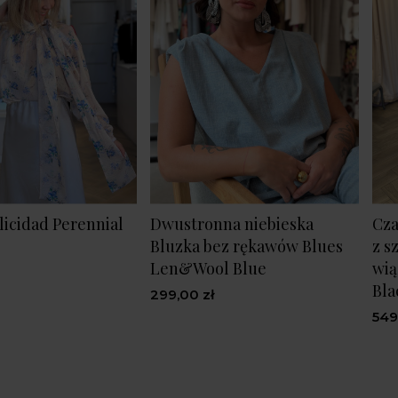
licidad Perennial
Dwustronna niebieska
Cza
Bluzka bez rękawów Blues
z s
Len&Wool Blue
wią
Bla
299,00 zł
549