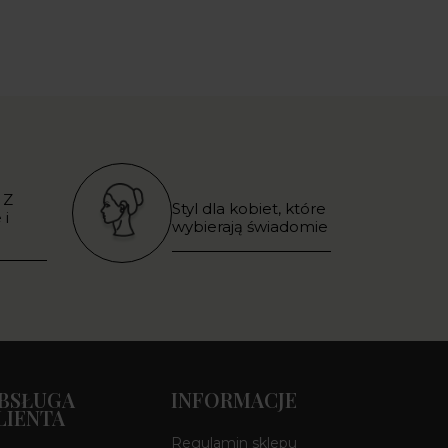
 Z
Styl dla kobiet, które
 i
wybierają świadomie
BSŁUGA
INFORMACJE
LIENTA
Regulamin sklepu