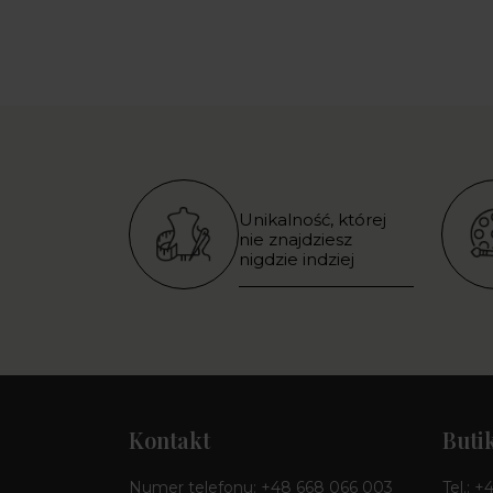
Unikalność, której
nie znajdziesz
nigdzie indziej
Kontakt
Buti
Numer telefonu:
+48 668 066 003
Tel.:
+4