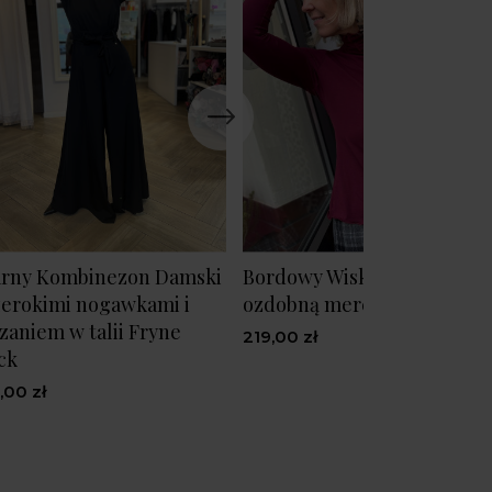
rny Kombinezon Damski
Bordowy Wiskozowy Golf z
zerokimi nogawkami i
ozdobną mereżką M&Bord
zaniem w talii Fryne
219,00 zł
ck
,00 zł