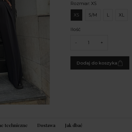
Rozmiar: XS
XS
S/M
L
XL
Ilość
-
+
Dodaj do koszyka
e techniczne
Dostawa
Jak dbać