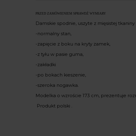
PRZED ZAMÓWIENIEM SPRAWDŹ WYMIARY
Damskie spodnie, uszyte z mięsistej tkanin
-normalny stan,
-zapięcie z boku na kryty zamek,
-z tyłu w pasie guma,
-zakładki
-po bokach kieszenie,
-szeroka nogawka.
Modelka o wzroście 173 cm, prezentuje rozm
Produkt polski .