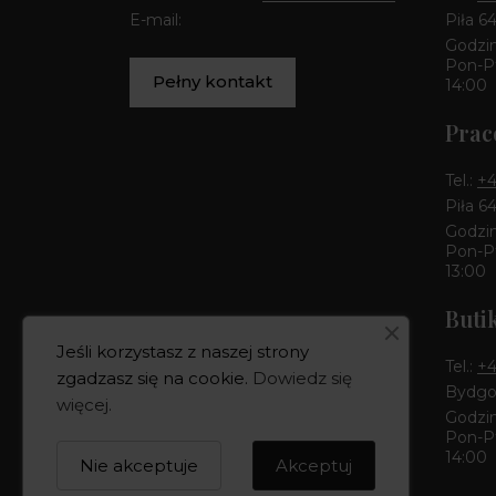
E-mail:
Piła 6
Godzin
Pon-Pt
Pełny kontakt
14:00
Prac
Tel.:
+4
Piła 6
Godzin
Pon-Pt
13:00
Buti
Jeśli korzystasz z naszej strony
Tel.:
+4
zgadzasz się na cookie.
Dowiedz się
Bydgos
więcej
.
Godzin
Pon-Pt
14:00
Nie akceptuje
Akceptuj