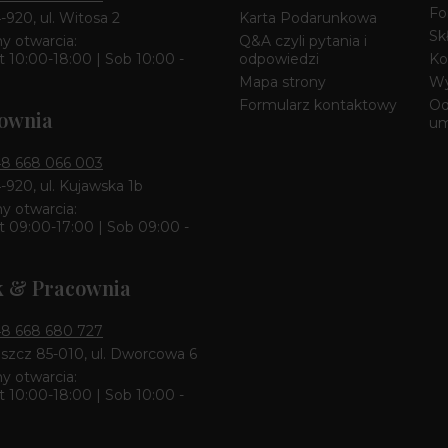
Fo
4-920, ul. Witosa 2
Karta Podarunkowa
Sk
y otwarcia:
Q&A czyli pytania i
 10:00-18:00 | Sob 10:00 -
odpowiedzi
Ko
Mapa strony
Wy
Formularz kontaktowy
Od
ownia
u
8 668 066 003
4-920, ul. Kujawska 1b
y otwarcia:
 09:00-17:00 | Sob 09:00 -
k & Pracownia
8 668 680 727
zcz 85-010, ul. Dworcowa 6
y otwarcia:
 10:00-18:00 | Sob 10:00 -