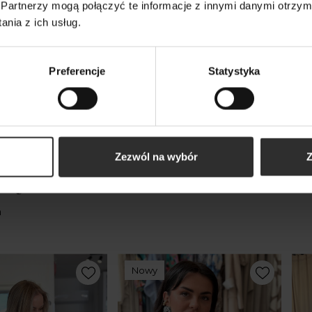
kozowa Koszula z
Czarna Bluzka z wiązanym
Cza
Partnerzy mogą połączyć te informacje z innymi danymi otrzym
kawami 3/4 w stylu
ściągnięciem i długim
Dam
nia z ich usług.
elia White
rękawem Bethany Black
ręk
279,00 zł
269
Preferencje
Statystyka
Zezwól na wybór
Z
kty
m
Nowy