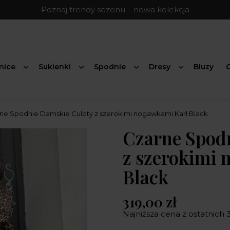
Poznaj trendy sezonu – nowa kolekcja
nice
Sukienki
Spodnie
Dresy
Bluzy
G
ne Spodnie Damskie Culoty z szerokimi nogawkami Karl Black
Czarne Spod
z szerokimi 
Black
319,00 zł
Najniższa cena z ostatnich 3