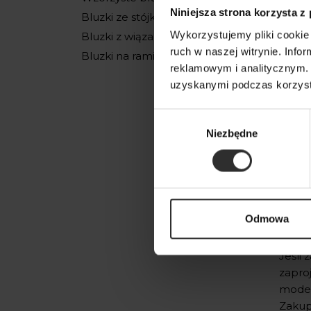
odpow
Niniejsza strona korzysta z
Bluzki ze stójką
coś dl
Wykorzystujemy pliki cookie 
Bluzki z wiązaniem pod szyją
ruch w naszej witrynie. Inf
Bluzki na ramiączkach
Blu
reklamowym i analitycznym. 
uzyskanymi podczas korzysta
Wybie
oczyw
Wybór
warto 
Niezbędne
zgody
zabud
równie
jest 
się im
Odmowa
Blu
Jeśli
zapro
model
Zakup