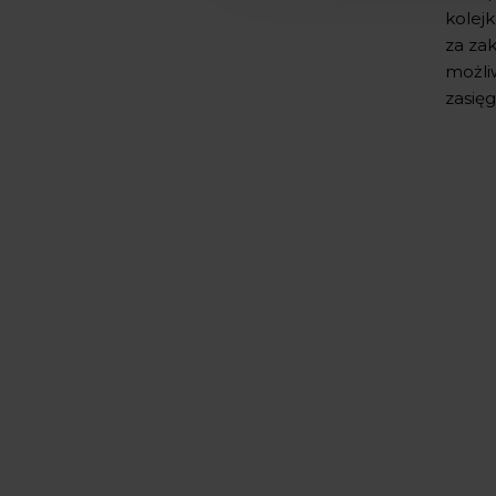
kolej
za za
możli
zasięg