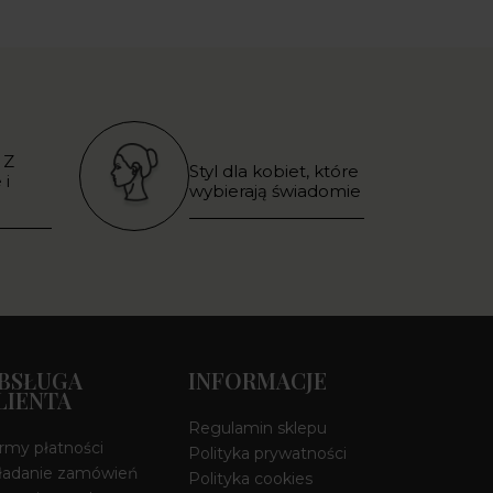
 Z
Styl dla kobiet, które
 i
wybierają świadomie
BSŁUGA
INFORMACJE
LIENTA
Regulamin sklepu
rmy płatności
Polityka prywatności
ładanie zamówień
Polityka cookies