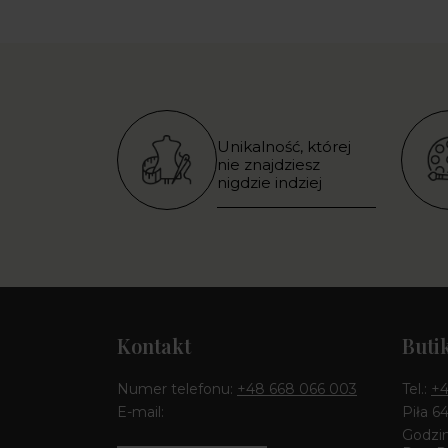
Unikalność, której
nie znajdziesz
nigdzie indziej
Kontakt
Buti
Numer telefonu:
+48 668 066 003
Tel.:
+4
E-mail:
Piła 6
Godzin