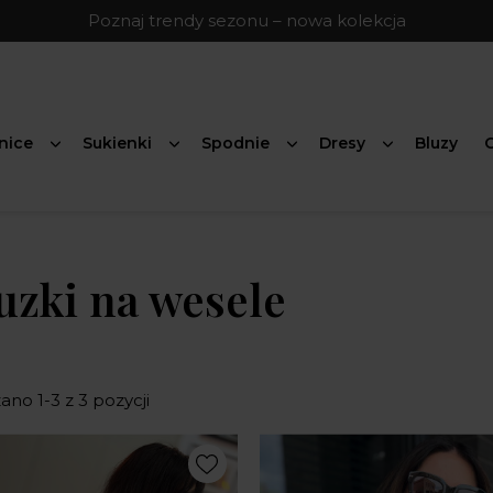
Poznaj trendy sezonu – nowa kolekcja
nice
Sukienki
Spodnie
Dresy
Bluzy
G
uzki na wesele
no 1-3 z 3 pozycji