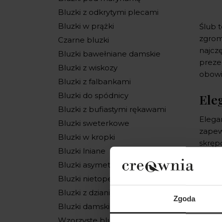
Bluzki z odkrytymi plecami
Bluzki w prążki
Ślub 
zgrom
Czarne bluzki
najczę
Bluzki bawełniane damskie
prezen
Bluzki z wiskozy
obowi
Bluzki z falbankami
Bluzki do spódnicy
Ele
Bluzki z bufiastymi rękawami
Elegan
Bluzki sweterkowe
zapew
Bluzki w kropki
skręp
Bluzki lniane
wizyt
Bluzki asymetryczne
elega
nadają
Bluzki nietoperz
Bluzki z dzianiny
Warto
Zgoda
Bluzki damskie oversize
Ten e
elegan
Wzorzyste bluzki damskie