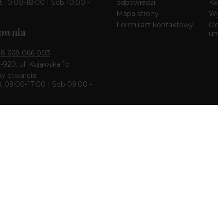
 10:00-18:00 | Sob 10:00 -
odpowiedzi
Ko
Mapa strony
Wy
Formularz kontaktowy
Od
ownia
u
8 668 066 003
4-920, ul. Kujawska 1b
y otwarcia:
 09:00-17:00 | Sob 09:00 -
k & Pracownia
8 668 680 727
zcz 85-010, ul. Dworcowa 6
y otwarcia:
 10:00-18:00 | Sob 10:00 -