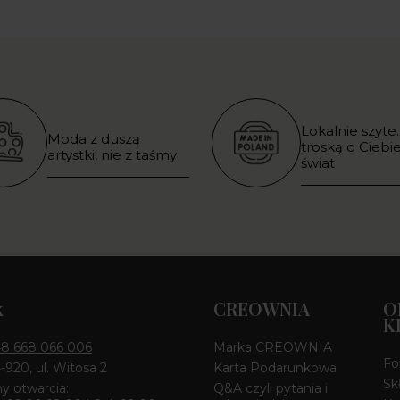
Lokalnie szyte.
Moda z duszą
troską o Ciebie
artystki, nie z taśmy
świat
k
CREOWNIA
O
K
8 668 066 006
Marka CREOWNIA
Fo
4-920, ul. Witosa 2
Karta Podarunkowa
Sk
y otwarcia:
Q&A czyli pytania i