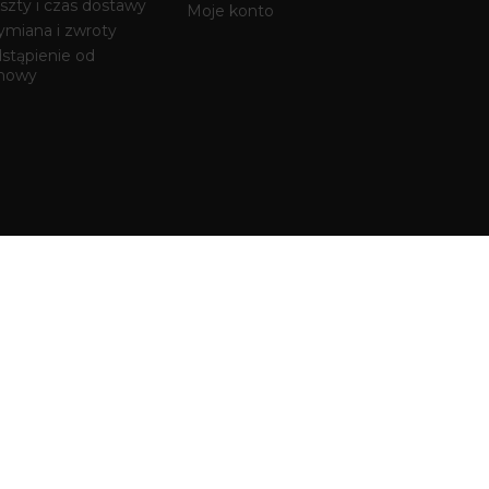
szty i czas dostawy
Moje konto
miana i zwroty
stąpienie od
mowy