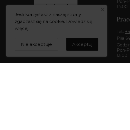
Pon-Pt
Pełny kontakt
14:00
Jeśli korzystasz z naszej strony
Prac
zgadzasz się na cookie.
Dowiedz się
więcej
.
Tel.:
+4
Piła 6
Nie akceptuje
Akceptuj
Godzin
Pon-Pt
13:00
Buti
Tel.:
+4
Bydgos
Godzin
Pon-Pt
14:00