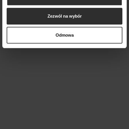
wygoda i moda są na wyciągnięcie ręki. Rozpocznij z
nami swoją przygodę ze stylem i dołącz do grona
naszych zadowolonych klientek!
Zezwól na wybór
Odmowa