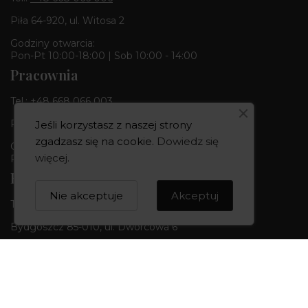
Piła 64-920, ul. Witosa 2
Godziny otwarcia:
Pon-Pt 10:00-18:00 | Sob 10:00 - 14:00
Pracownia
Tel.:
+48 668 066 003
Piła 64-920, ul. Kujawska 1b
Jeśli korzystasz z naszej strony
zgadzasz się na cookie.
Dowiedz się
Godziny otwarcia:
więcej
.
Pon-Pt 09:00-17:00 | Sob 09:00 - 13:00
Butik & Pracownia
Nie akceptuje
Akceptuj
Tel.:
+48 668 680 727
Bydgoszcz 85-010, ul. Dworcowa 6
Godziny otwarcia:
Pon-Pt 10:00-18:00 | Sob 10:00 - 14:00
CREOWNIA