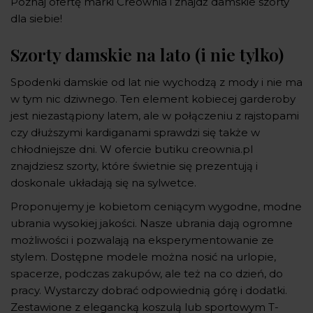
Poznaj ofertę marki Creownia i znajdź damskie szorty
dla siebie!
Szorty damskie na lato (i nie tylko)
Spodenki damskie od lat nie wychodzą z mody i nie ma
w tym nic dziwnego. Ten element kobiecej garderoby
jest niezastąpiony latem, ale w połączeniu z rajstopami
czy dłuższymi kardiganami sprawdzi się także w
chłodniejsze dni. W ofercie butiku creownia.pl
znajdziesz szorty, które świetnie się prezentują i
doskonale układają się na sylwetce.
Proponujemy je kobietom ceniącym wygodne, modne
ubrania wysokiej jakości. Nasze ubrania dają ogromne
możliwości i pozwalają na eksperymentowanie ze
stylem. Dostępne modele można nosić na urlopie,
spacerze, podczas zakupów, ale też na co dzień, do
pracy. Wystarczy dobrać odpowiednią górę i dodatki.
Zestawione z elegancką koszulą lub sportowym T-